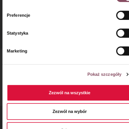
Państwo w
Polityce prywatności.
Preferencje
Statystyka
Marketing
Koszyczek z białej czekolady:
Krok 8
Pokaż szczegóły
Wódkę umieść w zamrażarce (najlepiej zrób to dzień przed
wykonywaniem koszyczka). Białą czekoladę drobno pokrój
Zezwól na wszystkie
i rozpuść w miseczce nad garnkiem z gotującą się wodą.
Zezwól na wybór