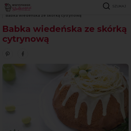
SZUKAJ
Strona główna
Przepisy
Babki i ciasta ucierane
Babka wiedeńska ze skórką cytrynową
Babka wiedeńska ze skórką
cytrynową
Zobacz nasze piny w serwisie Pinterest
Udostępnij ten przepis w serwisie Facebook