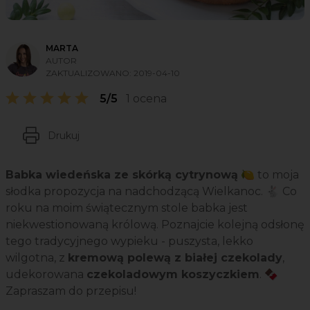
MARTA
AUTOR
ZAKTUALIZOWANO:
2019-04-10
5/5
1 ocena
Drukuj
Babka wiedeńska ze skórką cytrynową
🍋 to moja
słodka propozycja na nadchodzącą Wielkanoc. 🐇 Co
roku na moim świątecznym stole babka jest
niekwestionowaną królową. Poznajcie kolejną odsłonę
tego tradycyjnego wypieku - puszysta, lekko
wilgotna, z
kremową polewą z białej czekolady
,
udekorowana
czekoladowym koszyczkiem
. 🍫
Zapraszam do przepisu!