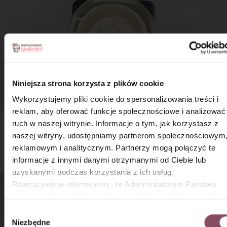
Niniejsza strona korzysta z plików cookie
Wykorzystujemy pliki cookie do spersonalizowania treści i
reklam, aby oferować funkcje społecznościowe i analizować
ruch w naszej witrynie. Informacje o tym, jak korzystasz z
Krok 7
×
naszej witryny, udostępniamy partnerom społecznościowym
reklamowym i analitycznym. Partnerzy mogą połączyć te
Mieszaj, aż do rozpuszczenia i uzyskania jednolitej
konsystencji polewy. Ciepłą polewą polej wystudzone ciasto.
informacje z innymi danymi otrzymanymi od Ciebie lub
uzyskanymi podczas korzystania z ich usług.
Równocześnie informujemy, że Administratorem Państwa
danych jest Dr. Oetker Polska Sp. z o.o., Gdańsk (80-339)
adres: Dickmana 14/15 więcej informacji o przetwarzaniu
Wybór
danych osobowych oraz mechanizmie plików cookie znajdą
Niezbędne
zgody