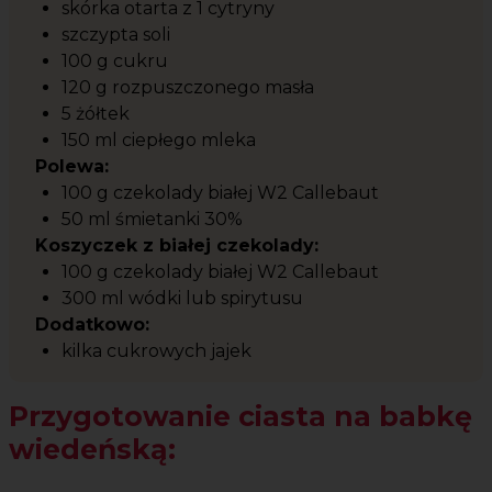
skórka otarta z 1 cytryny
szczypta soli
100 g cukru
120 g rozpuszczonego masła
5 żółtek
150 ml ciepłego mleka
Polewa:
100 g czekolady białej W2 Callebaut
50 ml śmietanki 30%
Koszyczek z białej czekolady:
100 g czekolady białej W2 Callebaut
300 ml wódki lub spirytusu
Dodatkowo:
kilka cukrowych jajek
Przygotowanie ciasta na babkę
wiedeńską: