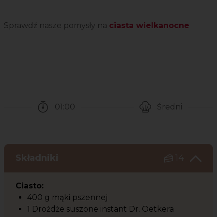
Sprawdź nasze pomysły na
ciasta wielkanocne
01:00
Średni
Czas potrzebny na przygotowanie przepisu
Poziom trudności
Składniki
14
Ciasto:
400 g mąki pszennej
1 Drożdże suszone instant Dr. Oetkera