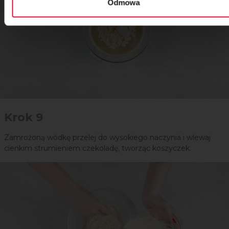
Odmowa
Krok 9
Zamrożoną wódkę przelej do wysokiego naczynia i wlewaj
cienkim strumieniem czekoladę, tworząc koszyczek.