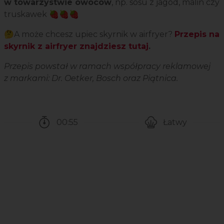
w towarzystwie owoców
, np. sosu z jagód, malin czy
truskawek 🍓🍓🍓
🤔A może chcesz upiec skyrnik w airfryer?
Przepis na
skyrnik z airfryer znajdziesz tutaj
.
Przepis powstał w ramach współpracy reklamowej
z markami: Dr. Oetker, Bosch oraz Piątnica.
00:55
Łatwy
Czas potrzebny na przygotowanie przepisu
Poziom trudności