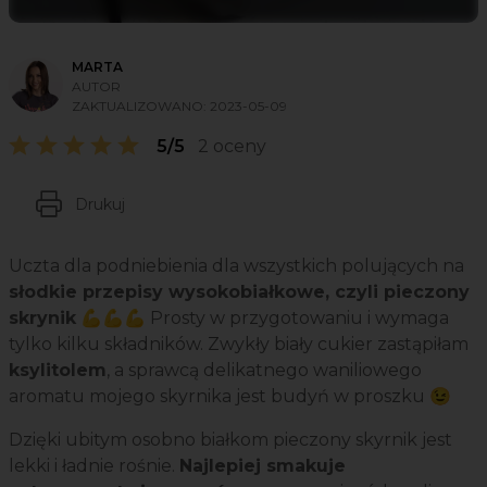
MARTA
AUTOR
ZAKTUALIZOWANO:
2023-05-09
5/5
2 oceny
Drukuj
Uczta dla podniebienia dla wszystkich polujących na
słodkie przepisy wysokobiałkowe, czyli pieczony
skrynik
💪💪💪 Prosty w przygotowaniu i wymaga
tylko kilku składników. Zwykły biały cukier zastąpiłam
ksylitolem
, a sprawcą delikatnego waniliowego
aromatu mojego skyrnika jest budyń w proszku 😉
Dzięki ubitym osobno białkom pieczony skyrnik jest
lekki i ładnie rośnie.
Najlepiej smakuje