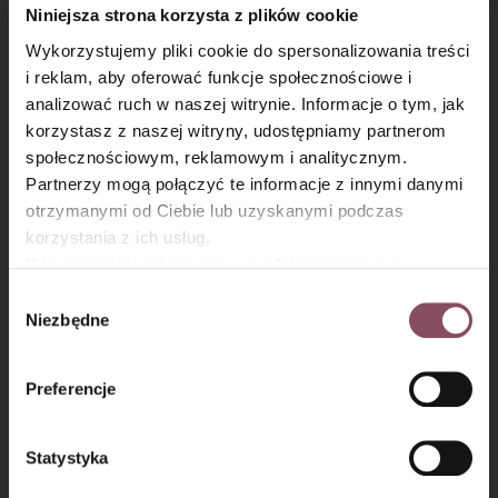
Niniejsza strona korzysta z plików cookie
Wykorzystujemy pliki cookie do spersonalizowania treści
i reklam, aby oferować funkcje społecznościowe i
analizować ruch w naszej witrynie. Informacje o tym, jak
×
korzystasz z naszej witryny, udostępniamy partnerom
społecznościowym, reklamowym i analitycznym.
Partnerzy mogą połączyć te informacje z innymi danymi
otrzymanymi od Ciebie lub uzyskanymi podczas
korzystania z ich usług.
Krok 4
Równocześnie informujemy, że Administratorem
Państwa danych jest Dr. Oetker Polska Sp. z o.o.,
Wybór
Spód formy o wymiarach
28 cm x 18 cm
wyłóż papierem do
Gdańsk (80-339) adres: Dickmana 14/15 więcej
Niezbędne
zgody
pieczenia. Boki posmaruj odrobiną tłuszczu (masłem lub
informacji o przetwarzaniu danych osobowych oraz
olejem). Przełóż do nagrzanego piekararnika i piecz w
180°C
mechanizmie plików cookie znajdą Państwo w
Polityce
przez około
40 minut
do zrumienienia wierzchu sernika.
Preferencje
prywatności.
Statystyka