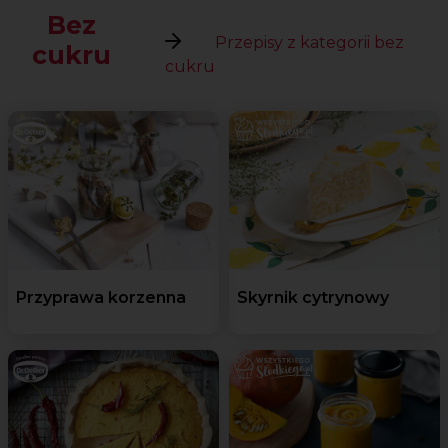
Bez
Przepisy z kategorii bez
cukru
cukru
Przyprawa korzenna
Skyrnik cytrynowy