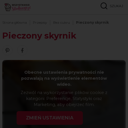
SZUKAJ
Strona główna
Przepisy
Bez cukru
Pieczony skyrnik
Pieczony skyrnik
Zobacz nasze piny w serwisie Pinterest
Udostępnij ten przepis w serwisie Facebook
Obecne ustawienia prywatności nie
pozwalają na wyświetlenie elementów
wideo.
Zezwól na wykorzystanie plików cookie z
kategorii: Preferencje, Statystyki oraz
Marketing, aby obejrzeć film.
ZMIEŃ USTAWIENIA