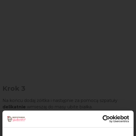
Krok 3
Na końcu dodaj żółtka i następnie za pomocą szpatuły
delikatnie
wmieszaj do masy ubite białka.