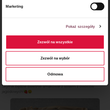
Marketing
Pokaż szczegóły
Zezwól na wszystkie
Krok 5
Zezwól na wybór
Upieczony skyrnik pozostaw w piekarniku z uchylonymi
drzwiczkami do przestudzenia. A następnie przełóż go do
Odmowa
lodówki na kilka godzin, tak żeby dobrze się schłodził.
Skyrnik będzie świetnie smakował z sosem z owoców
jagodowych!🍓🤤