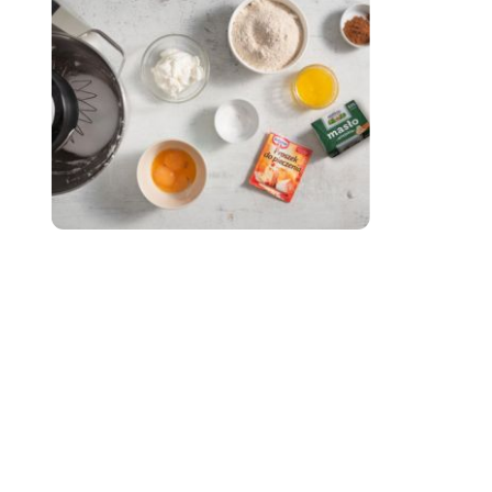
zaloguj
się
zarejestruj