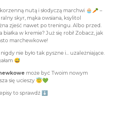
 korzenną nutą i słodyczą marchwi 🧁🥕 –
alny skyr, mąka owsiana, ksylitol
żna zjeść nawet po treningu. Albo przed.
białka w kremie? Już się robi! Zobacz, jak
asto marchewkowe!
nigdy nie było tak pyszne i... uzależniające.
egałam 😅
rchewkowe
może być Twoim nowym
sza się ucieszy 😇💚
episy to sprawdź ⬇️