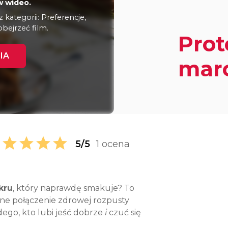
 wideo.
kategorii: Preferencje,
obejrzeć film.
Prot
IA
mar
5/5
1 ocena
kru
, który naprawdę smakuje? To
lne połączenie zdrowej rozpusty
żdego, kto lubi jeść dobrze
i
czuć się