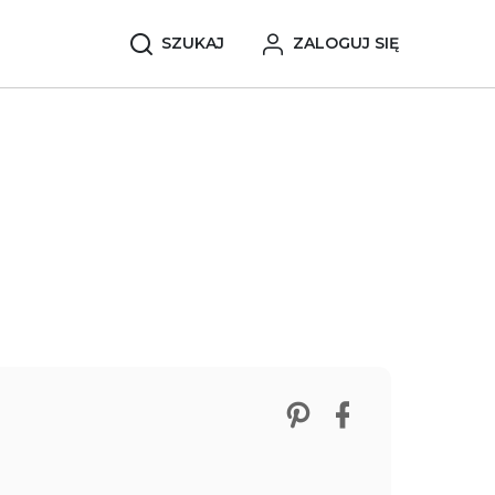
SZUKAJ
ZALOGUJ SIĘ
Zobacz nasze p
Udostępnij 