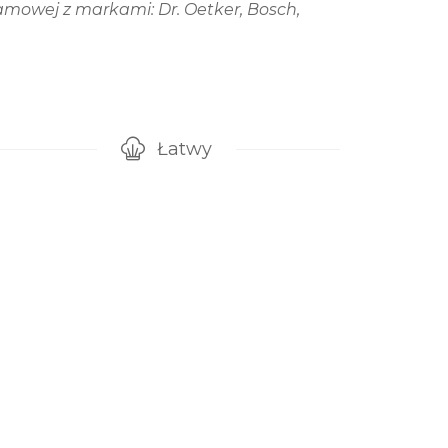
mowej z markami: Dr. Oetker, Bosch,
Łatwy
gotowanie przepisu
Poziom trudności