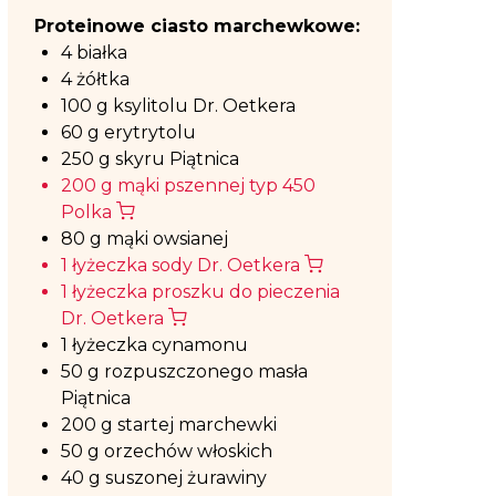
Proteinowe ciasto marchewkowe:
4 białka
4 żółtka
100 g ksylitolu Dr. Oetkera
60 g erytrytolu
250 g skyru Piątnica
200 g mąki pszennej typ 450
Polka
80 g mąki owsianej
1 łyżeczka sody Dr. Oetkera
1 łyżeczka proszku do pieczenia
Dr. Oetkera
1 łyżeczka cynamonu
50 g rozpuszczonego masła
Piątnica
200 g startej marchewki
50 g orzechów włoskich
40 g suszonej żurawiny