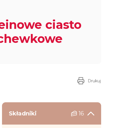
einowe ciasto
chewkowe
Drukuj
Składniki
16