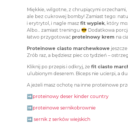
Miękkie, wilgotne, z chrupiącymi orzechami,
ale bez cukrowej bomby! Zamiast tego: natur
i erytrytol, i nagle masz
fit wypiek
, który mo
Albo... zamiast treningu 😎 Dodatkowa porcja 
łatwo przygotować
proteinowy krem
na ci
Proteinowe ciasto marchewkowe
jeszcze 
Zrób raz, a będziesz piec co tydzień – ostrz
Kliknij po przepis i odkryj, że
fit ciasto ma
ulubionym deserem. Biceps nie ucierpi, a du
A jeżeli masz ochotę na inne proteinowe prz
➡️
proteinowy deser kinder country
➡️
proteinowe sernikobrownie
➡️
sernik z serków wiejskich