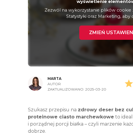
wyświetlenie elementów
Zezwól na wykorzystanie plików cookie z 
Statystyki oraz Marketing, aby 
ZMIEŃ USTAWIEN
MARTA
AUTOR
ZAKTUALIZOWANO:
2025-03-20
Szukasz przepisu na
zdrowy deser bez cu
proteinowe ciasto marchewkowe
to idea
i porządnej porcji białka – czyli marzenie ka
dobrze.