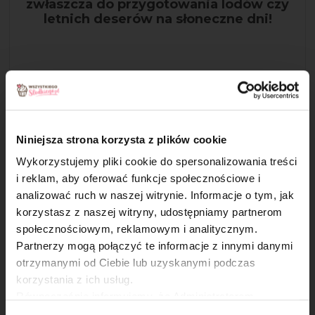
zwłaszcza do przygotowania lodów czy
letnich deserów na słoneczne dni!
Niniejsza strona korzysta z plików cookie
Wykorzystujemy pliki cookie do spersonalizowania treści
Sos malinowy:
i reklam, aby oferować funkcje społecznościowe i
analizować ruch w naszej witrynie. Informacje o tym, jak
Krok 5
×
korzystasz z naszej witryny, udostępniamy partnerom
społecznościowym, reklamowym i analitycznym.
Maliny przetrzyj przez sito, a następnie dodaj do nich syrop
Partnerzy mogą połączyć te informacje z innymi danymi
z agawy. Dobrze wymieszaj.
otrzymanymi od Ciebie lub uzyskanymi podczas
korzystania z ich usług.
Równocześnie informujemy, że Administratorem
Państwa danych jest Dr. Oetker Polska Sp. z o.o.,