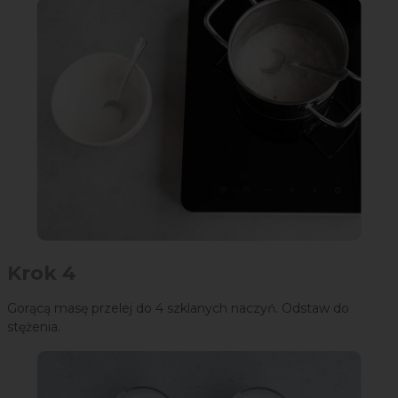
Krok 4
Gorącą masę przelej do 4 szklanych naczyń. Odstaw do
stężenia.