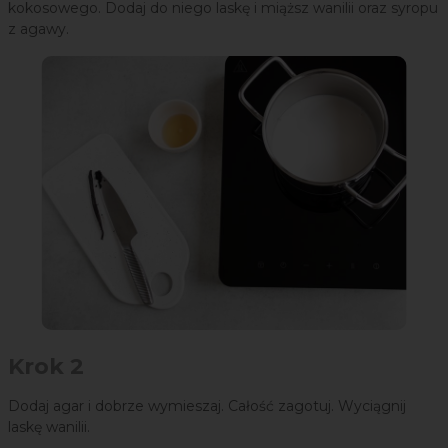
kokosowego. Dodaj do niego laskę i miąższ wanilii oraz syropu
z agawy.
Krok 2
Dodaj agar i dobrze wymieszaj. Całość zagotuj. Wyciągnij
laskę wanilii.