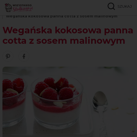
SZUKAJ
Strona główna
Przepisy
Bez cukru
Wegańska kokosowa panna cotta z sosem malinowym
Wegańska kokosowa panna
cotta z sosem malinowym
Zobacz nasze piny w serwisie Pinterest
Udostępnij ten przepis w serwisie Facebook