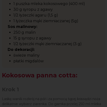
1 puszka mleka kokosowego (400 ml)
30 g syropu z agawy
1/2 łyżeczki agaru (1,5 g)
1 łyżeczka mąki ziemniaczanej (5g)
Sos malinowy:
250 g malin
15 g syropu z agawy
1/2 łyżeczki mąki ziemniaczanej (3 g)
Do dekoracji:
świeże maliny
płatki migdalów
Kokosowa panna cotta:
Krok 1
Laskę wanilii rozkrój na pół i za pomocą tępej krawędzi noża
delikatnie wybierz ziarenka. Do garnka przelej 250 ml mleka