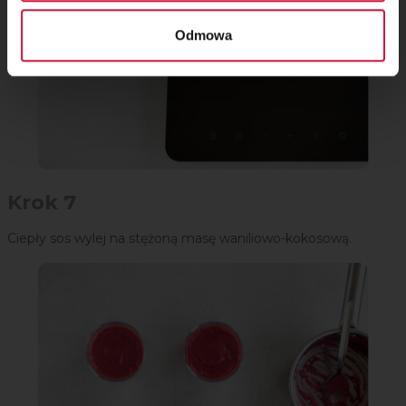
Odmowa
Krok 7
Ciepły sos wylej na stężoną masę waniliowo-kokosową.