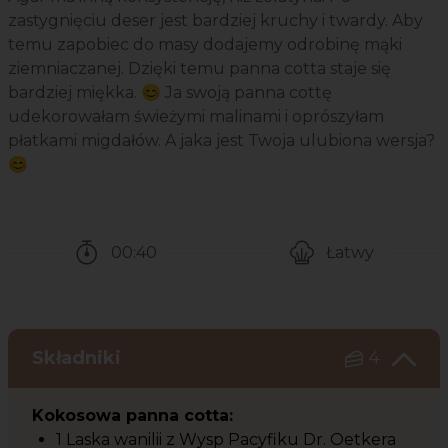
zastygnięciu deser jest bardziej kruchy i twardy. Aby
temu zapobiec do masy dodajemy odrobinę mąki
ziemniaczanej. Dzięki temu panna cotta staje się
bardziej miękka. 😊 Ja swoją panna cottę
udekorowałam świeżymi malinami i oprószyłam
płatkami migdałów. A jaka jest Twoja ulubiona wersja?
😊
00:40
Łatwy
Czas potrzebny na przygotowanie przepisu
Poziom trudności
Składniki
4
Kokosowa panna cotta:
1 Laska wanilii z Wysp Pacyfiku Dr. Oetkera