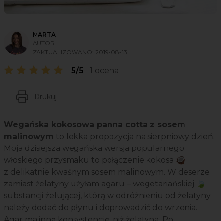
MARTA
AUTOR
ZAKTUALIZOWANO:
2019-08-13
5/5
1 ocena
Drukuj
Wegańska kokosowa panna cotta z sosem
malinowym
to lekka propozycja na sierpniowy dzień.
Moja dzisiejsza wegańska wersja popularnego
włoskiego przysmaku to połączenie kokosa 🥥
z delikatnie kwaśnym sosem malinowym. W deserze
zamiast żelatyny użyłam agaru – wegetariańskiej 🍃
substancji żelującej, którą w odróżnieniu od żelatyny
należy dodać do płynu i doprowadzić do wrzenia.
Agar ma inną konsystencję, niż żelatyna. Po