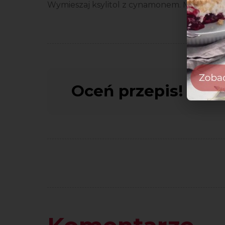
Wymieszaj ksylitol z cynamonem. Mieszanką 
Oceń przepis!