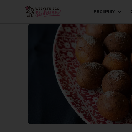
PRZEPISY
Strona główna
Przepisy
Bez glutenu
Bezglutenow