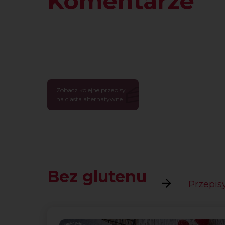
Komentarze
Zobacz kolejne przepisy
na ciasta alternatywne
Bez glutenu
Przepisy