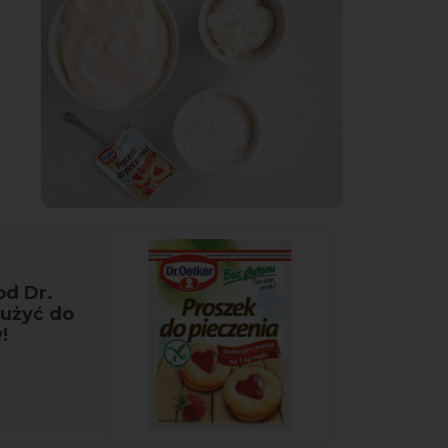
od Dr.
 użyć do
!