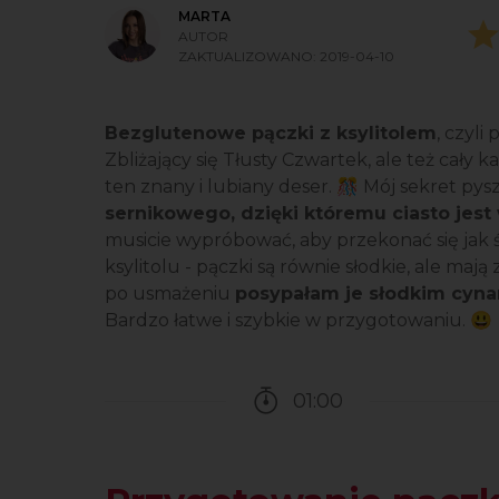
MARTA
AUTOR
ZAKTUALIZOWANO:
2019-04-10
Bezglutenowe pączki z ksylitolem
, czyli
Zbliżający się Tłusty Czwartek, ale też cały 
ten znany i lubiany deser. 🎊 Mój sekret pys
sernikowego, dzięki któremu ciasto jest 
musicie wypróbować, aby przekonać się jak
ksylitolu - pączki są równie słodkie, ale maj
po usmażeniu
posypałam je słodkim cy
Bardzo łatwe i szybkie w przygotowaniu. 😃
01:00
Czas potrzebny na przy