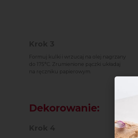
Krok 3
Formuj kulki i wrzucaj na olej nagrzany
do 175°C. Zrumienione pączki układaj
na ręczniku papierowym.
Dekorowanie:
Krok 4