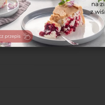
obsyp pączki.
zaloguj
się
zarejestruj