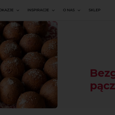
OKAZJE
INSPIRACJE
O NAS
SKLEP
e pączki z ksylitolem
Bez
pącz