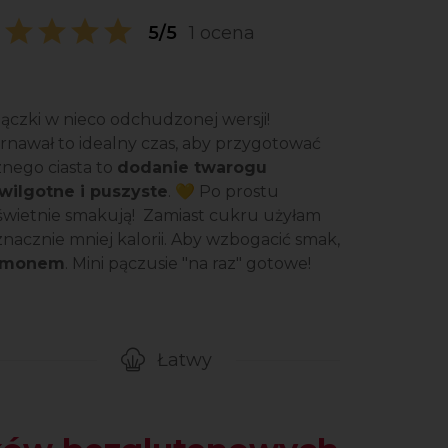
5/5
1 ocena
 pączki w nieco odchudzonej wersji!
karnawał to idealny czas, aby przygotować
znego ciasta to
dodanie twarogu
wilgotne i puszyste
. 💛 Po prostu
 świetnie smakują! Zamiast cukru użyłam
ą znacznie mniej kalorii. Aby wzbogacić smak,
namonem
. Mini pączusie "na raz" gotowe!
Łatwy
gotowanie przepisu
Poziom trudności