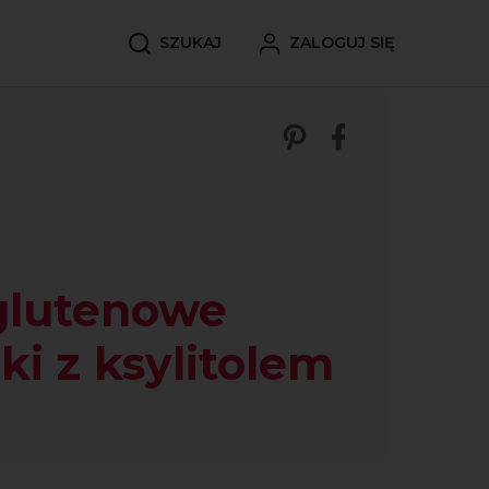
SZUKAJ
ZALOGUJ SIĘ
Zobacz nasze p
Udostępnij 
glutenowe
ki z ksylitolem