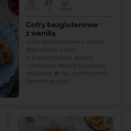
Czas przygotowywania:
Ilość porcji:
Poziom trudności:
00:20
6
Łatwy
Gofry bezglutenowe
z wanilią
Gofry bezglutenowe z wanilią
(bez mleka). Łatwe
w przygotowaniu, pyszne
i chrupiące. Idealne na słodkie
śniadanie ☕ czy podwieczorek.
Sprawdź przepis!