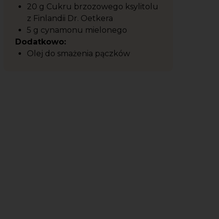
20 g Cukru brzozowego ksylitolu
z Finlandii Dr. Oetkera
5 g cynamonu mielonego
Dodatkowo:
Olej do smażenia pączków