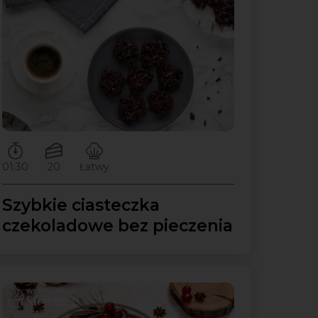
Czas przygotowywania:
Ilość porcji:
Poziom trudności:
01:30
20
Łatwy
Szybkie ciasteczka
czekoladowe bez pieczenia