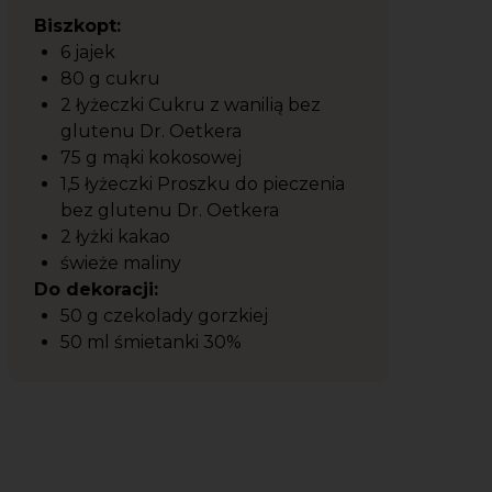
Biszkopt:
6 jajek
80 g cukru
2 łyżeczki Cukru z wanilią bez
glutenu Dr. Oetkera
75 g mąki kokosowej
1,5 łyżeczki Proszku do pieczenia
bez glutenu Dr. Oetkera
2 łyżki kakao
świeże maliny
Do dekoracji:
50 g czekolady gorzkiej
50 ml śmietanki 30%