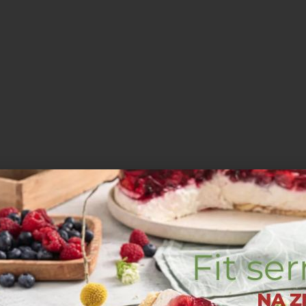
tka, delikatnie mieszając.
a i kakao. Wymieszaj, aż do połączenia