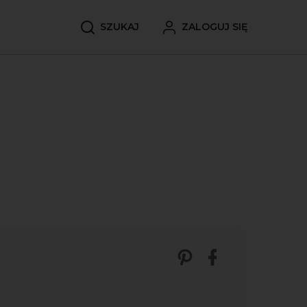
SZUKAJ
ZALOGUJ SIĘ
Zobacz nasze p
Udostępnij 