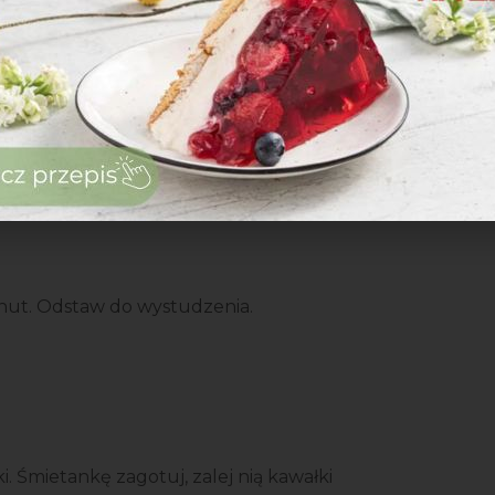
łóż świeże maliny.
minut. Odstaw do wystudzenia.
zaloguj
się
zarejestruj
. Śmietankę zagotuj, zalej nią kawałki