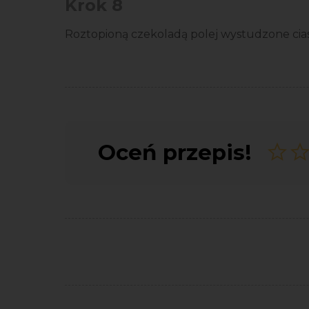
Krok 8
Roztopioną czekoladą polej wystudzone cias
Oceń przepis!