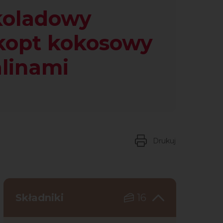
koladowy
kopt kokosowy
linami
Drukuj
Składniki
16