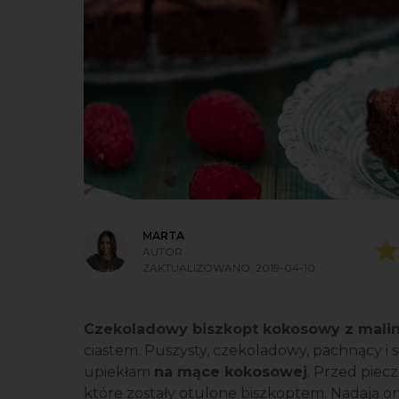
MARTA
AUTOR
ZAKTUALIZOWANO:
2019-04-10
Czekoladowy biszkopt kokosowy z mali
ciastem. Puszysty, czekoladowy, pachnący i s
upiekłam
na mące kokosowej
. Przed piec
które zostały otulone biszkoptem. Nadają o