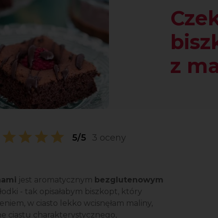
Cze
bisz
z ma
5/5
3 oceny
nami
jest aromatycznym
bezglutenowym
łodki - tak opisałabym biszkopt, który
zeniem, w ciasto lekko wcisnęłam maliny,
ne ciastu charakterystycznego,