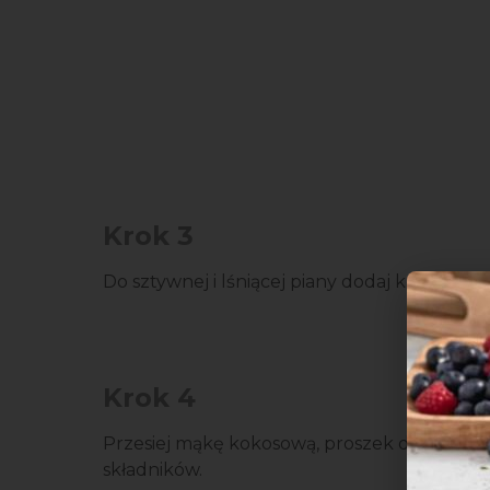
Krok 3
Do sztywnej i lśniącej piany dodaj kolejno żół
Krok 4
Przesiej mąkę kokosową, proszek do pieczeni
składników.