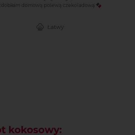
zdobiłam domową polewą czekoladową 🍫
Łatwy
gotowanie przepisu
Poziom trudności
pt kokosowy: