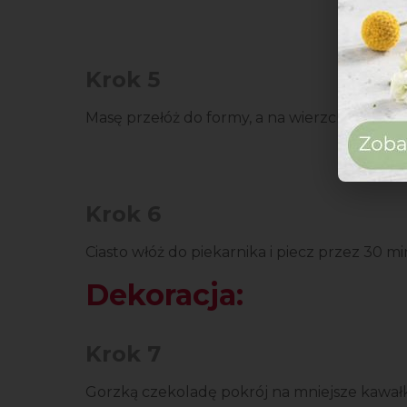
Krok 5
Masę przełóż do formy, a na wierzch ciasta u
Krok 6
Ciasto włóż do piekarnika i piecz przez 30 
Dekoracja:
Krok 7
Gorzką czekoladę pokrój na mniejsze kawałki