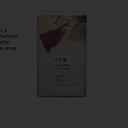
t z
Stanowi
tnie
w oraz