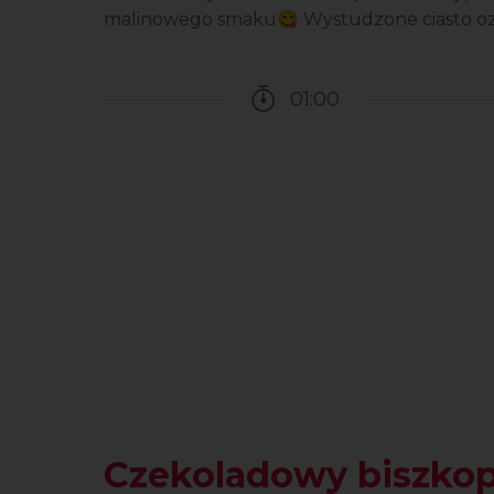
malinowego smaku😋 Wystudzone ciasto o
01:00
Czas potrzebny na przy
Czekoladowy biszko