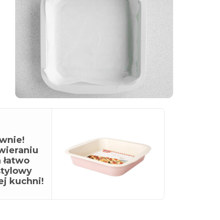
wnie!
wieraniu
a łatwo
stylowy
j kuchni!