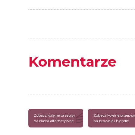
Komentarze
Zobacz kolejne przepisy
Zobacz kolejne przepisy
na ciasta alternatywne
na brownie i blondie