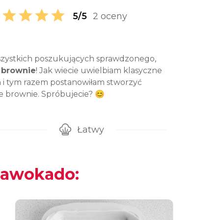
5/5
2 oceny
wszystkich poszukujących sprawdzonego,
 brownie
! Jak wiecie uwielbiam klasyczne
h i tym razem postanowiłam stworzyć
e brownie. Spróbujecie? 😊
Łatwy
gotowanie przepisu
Poziom trudności
z awokado: