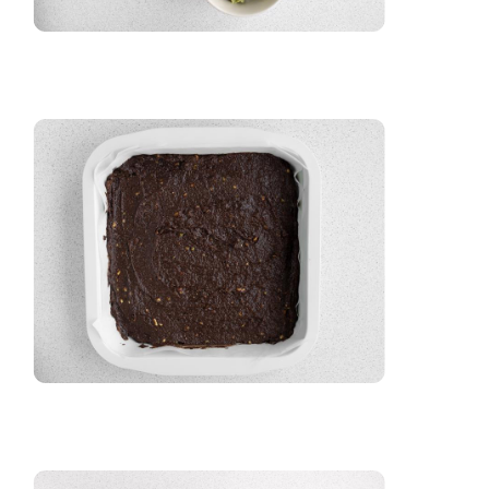
zaloguj
się
zarejestruj