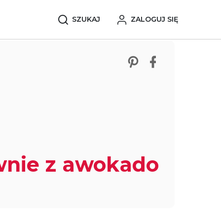
SZUKAJ
ZALOGUJ SIĘ
Zobacz nasze p
Udostępnij 
wnie z awokado