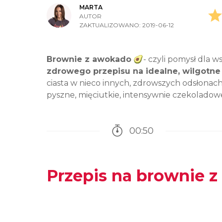
MARTA
AUTOR
ZAKTUALIZOWANO:
2019-06-12
Brownie z awokado
🥑- czyli pomysł dla 
zdrowego przepisu na idealne, wilgotne
ciasta w nieco innych, zdrowszych odsłonac
pyszne, mięciutkie, intensywnie czekoladow
00:50
Czas potrzebny na przy
Przepis na brownie 