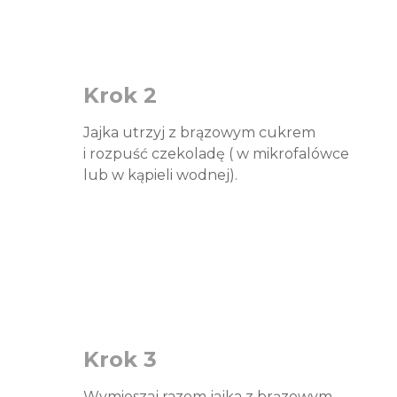
Krok 2
Jajka utrzyj z brązowym cukrem
i rozpuść czekoladę ( w mikrofalówce
lub w kąpieli wodnej).
Krok 3
Wymieszaj razem jajka z brązowym