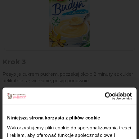
Krok 3
Posyp je cukrem pudrem, poczekaj około 2 minuty aż cukier
delikatnie się wchłonie, posyp ponownie.
Krok 4
Wstaw biszkopty do nagrzanego piekarnika i piecz
10-12
minut aż ciastka się zarumienią. W tym czasie przygotuj
Niniejsza strona korzysta z plików cookie
kolejną blachę ciastek, piecz jak poprzednio.
Wykorzystujemy pliki cookie do spersonalizowania treści
Przestudzone biszkopty bez glutenu są gotowe!
i reklam, aby oferować funkcje społecznościowe i