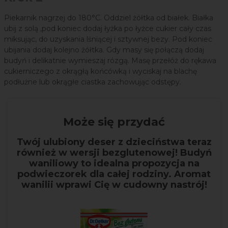
Piekarnik nagrzej do 180
°
C. Oddziel żółtka od białek. Białka
ubij z solą ,pod koniec dodaj łyżka po łyżce cukier cały czas
miksując, do uzyskania lśniącej i sztywnej bezy. Pod koniec
ubijania dodaj kolejno żółtka. Gdy masy się połączą dodaj
budyń i delikatnie wymieszaj rózgą. Masę przełóż do rękawa
cukierniczego z okrągłą końcówką i wyciskaj na blachę
podłużne lub okrągłe ciastka zachowując odstępy.
Może się przydać
Twój ulubiony deser z dzieciństwa teraz
również w wersji bezglutenowej! Budyń
waniliowy to idealna propozycja na
podwieczorek dla całej rodziny. Aromat
wanilii wprawi Cię w cudowny nastrój!