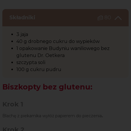
Składniki
80
3 jaja
40 g drobnego cukru do wypieków
1 opakowanie Budyniu waniliowego bez
glutenu Dr. Oetkera
szczypta soli
100 g cukru pudru
Biszkopty bez glutenu:
Krok 1
Blachę z piekarnika wyłóż papierem do pieczenia
.
Krok 2