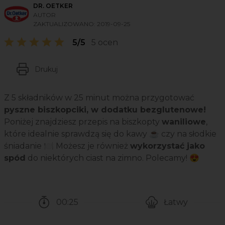
DR. OETKER
AUTOR
ZAKTUALIZOWANO:
2019-09-25
5/5
5 ocen
Drukuj
Z 5 składników w 25 minut można przygotować
pyszne biszkopciki, w dodatku bezglutenowe!
Poniżej znajdziesz przepis na biszkopty
waniliowe
,
które idealnie sprawdzą się do kawy ☕ czy na słodkie
śniadanie 🍽️ Możesz je również
wykorzystać jako
spód
do niektórych ciast na zimno. Polecamy! 😍
00:25
Łatwy
Czas potrzebny na przygotowanie przepisu
Poziom trudności