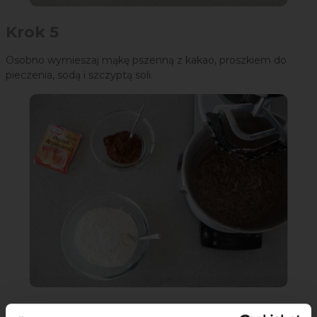
Krok 5
Osobno wymieszaj mąkę pszenną z kakao, proszkiem do
pieczenia, sodą i szczyptą soli.
Krok 6