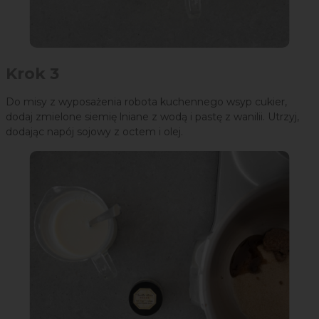
Krok 3
Do misy z wyposażenia robota kuchennego wsyp cukier,
dodaj zmielone siemię lniane z wodą i pastę z wanilii. Utrzyj,
dodając napój sojowy z octem i olej.