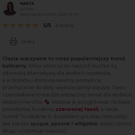
MARTA
AUTOR
ZAKTUALIZOWANO:
2021-09-27
5/5
3 oceny
Drukuj
Ciasta warzywne to coraz popularniejszy trend
kulinarny
, który wkracza do naszych kuchni. Są
zdrowszą alternatywą dla słodkich wypieków,
a w dodatku stanowią świetny pomysł na
przemycenie do diety większej porcji warzyw. Ciasto
czekoladowe to bardzo wdzięczny temat dla słodkich
eksperymentów. 🍫 Możecie je przygotować na bazie
pomidorów, buraków,
czerwonej fasoli
, a także…
cukinii! To ostatnie (z dodatkiem gorzkiej czekolady)
jest bardzo
sycące, pyszne i wilgotne
, dzięki czemu
długo utrzymuje świeżość.