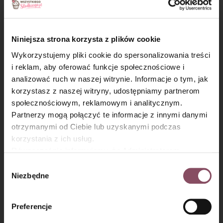
Do mokrych składników dodaj suche i delikatnie wymieszaj,
tylko do połączenia składników. Przełóż ciasto do formy.
Niniejsza strona korzysta z plików cookie
Wykorzystujemy pliki cookie do spersonalizowania treści
i reklam, aby oferować funkcje społecznościowe i
analizować ruch w naszej witrynie. Informacje o tym, jak
×
korzystasz z naszej witryny, udostępniamy partnerom
społecznościowym, reklamowym i analitycznym.
Partnerzy mogą połączyć te informacje z innymi danymi
otrzymanymi od Ciebie lub uzyskanymi podczas
korzystania z ich usług.
Równocześnie informujemy, że Administratorem
Państwa danych jest Dr. Oetker Polska Sp. z o.o.,
Wybór
Gdańsk (80-339) adres: Dickmana 14/15 więcej
Niezbędne
zgody
informacji o przetwarzaniu danych osobowych oraz
Krok 7
mechanizmie plików cookie znajdą Państwo w
Polityce
Preferencje
prywatności.
Piecz przez 1,5 godziny. Upieczone ciasto pozostaw do