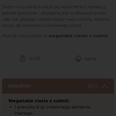
Sezon na cukinię trwa przez kilka letnich miesięcy,
jednak spokojnie… dostępna jest w sklepach przez
cały rok, dlatego zawsze kiedy masz ochotę, możesz
raczyć się smakiem cukiniowego ciasta.
Poznaj mój przepis na
wegańskie ciasto z cukinii
!
02:05
Łatwy
Czas potrzebny na przygotowanie przepisu
Poziom trudności
Składniki
12
Wegańskie ciasto z cukinii:
1 łyżeczka (6 g) zmielonego siemienia
lnianego