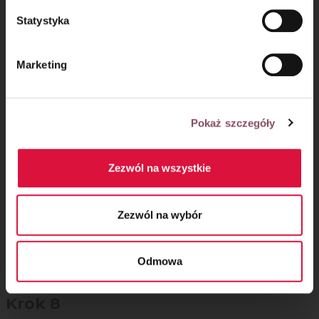
wystudzenia.
Statystyka
Marketing
Pokaż szczegóły
Zezwól na wszystkie
Zezwól na wybór
Wegańska polewa czekoladowa
do ciasta z cukinii:
Odmowa
Krok 8