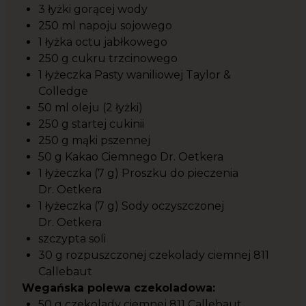
3 łyżki gorącej wody
250 ml napoju sojowego
1 łyżka octu jabłkowego
250 g cukru trzcinowego
1 łyżeczka Pasty waniliowej Taylor &
Colledge
50 ml oleju (2 łyżki)
250 g startej cukinii
250 g mąki pszennej
50 g Kakao Ciemnego Dr. Oetkera
1 łyżeczka (7 g) Proszku do pieczenia
Dr. Oetkera
1 łyżeczka (7 g) Sody oczyszczonej
Dr. Oetkera
szczypta soli
30 g rozpuszczonej czekolady ciemnej 811
Callebaut
Wegańska polewa czekoladowa:
50 g czekolady ciemnej 811 Callebaut