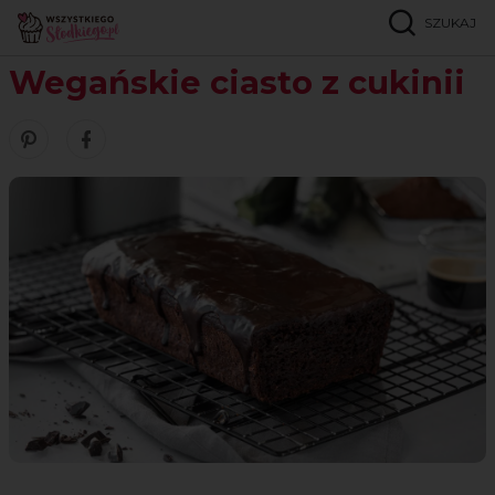
SZUKAJ
Strona główna
Przepisy
Bez jajek
Wegańskie ciasto z cukinii
Wegańskie ciasto z cukinii
Zobacz nasze piny w serwisie Pinterest
Udostępnij ten przepis w serwisie Facebook