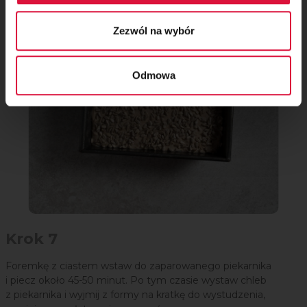
najlepiej nową żyletką zrób trzy skośne nacięcia na wierzchu.
Zezwól na wybór
Odmowa
Krok 7
Foremkę z ciastem wstaw do zaparowanego piekarnika
i piecz około 45-50 minut. Po tym czasie wystaw chleb
z piekarnika i wyjmij z formy na kratkę do wystudzenia,