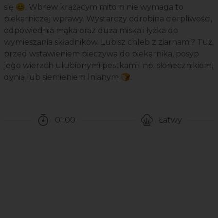
się 😊. Wbrew krążącym mitom nie wymaga to
piekarniczej wprawy. Wystarczy odrobina cierpliwości,
odpowiednia mąka oraz duża miska i łyżka do
wymieszania składników. Lubisz chleb z ziarnami? Tuż
przed wstawieniem pieczywa do piekarnika, posyp
jego wierzch ulubionymi pestkami- np. słonecznikiem,
dynią lub siemieniem lnianym 🍞.
01:00
Łatwy
Czas potrzebny na przygotowanie przepisu
Poziom trudności