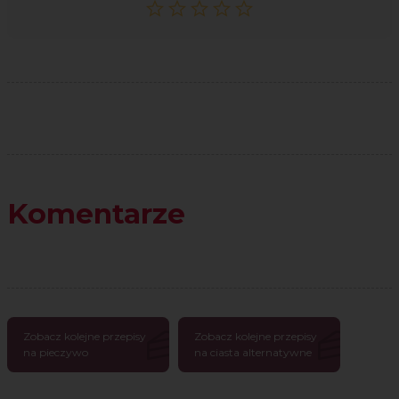
Komentarze
Zobacz kolejne przepisy
Zobacz kolejne przepisy
na pieczywo
na ciasta alternatywne