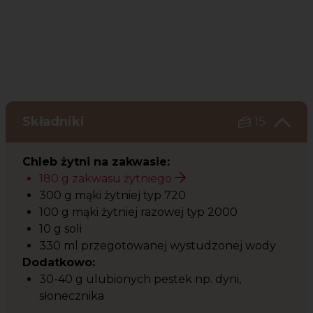
Składniki
15
Chleb żytni na zakwasie:
180 g zakwasu żytniego
300 g mąki żytniej typ 720
100 g mąki żytniej razowej typ 2000
10 g soli
330 ml przegotowanej wystudzonej wody
Dodatkowo:
30-40 g ulubionych pestek np. dyni,
słonecznika