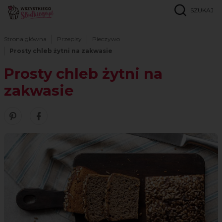
SZUKAJ
Strona główna
Przepisy
Pieczywo
Prosty chleb żytni na zakwasie
Prosty chleb żytni na
zakwasie
Zobacz nasze piny w serwisie Pinterest
Udostępnij ten przepis w serwisie Facebook