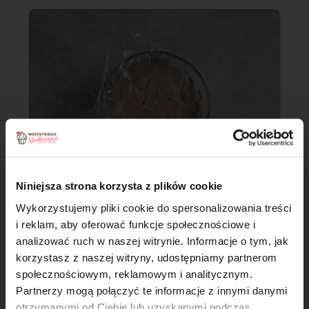
Niniejsza strona korzysta z plików cookie
Wykorzystujemy pliki cookie do spersonalizowania treści
Krok 5
i reklam, aby oferować funkcje społecznościowe i
analizować ruch w naszej witrynie. Informacje o tym, jak
Wierzch posyp słonecznikiem lub innymi ziarnami. Przykryj
×
korzystasz z naszej witryny, udostępniamy partnerom
formę folią spożywczą i odstaw do lodówki na kilka godzin do
społecznościowym, reklamowym i analitycznym.
drugiego wyrastania (8-10h).
Partnerzy mogą połączyć te informacje z innymi danymi
otrzymanymi od Ciebie lub uzyskanymi podczas