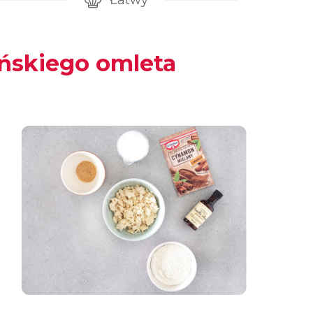
Łatwy
gotowanie przepisu
Poziom trudności
ńskiego omleta