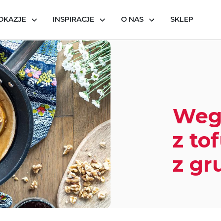
OKAZJE
INSPIRACJE
O NAS
SKLEP
t z tofu na słodko z gruszkami
Weg
z to
z gr