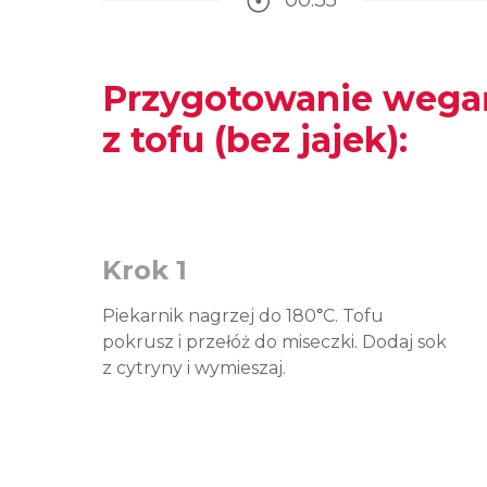
00:35
Czas potrzebny na przy
Przygotowanie wega
z tofu (bez jajek):
Krok 1
Piekarnik nagrzej do 180
C. Tofu
°
pokrusz i przełóż do miseczki. Dodaj sok
z cytryny i wymieszaj.