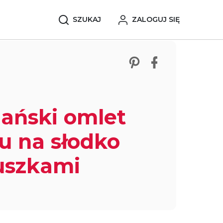
SZUKAJ
ZALOGUJ SIĘ
Zobacz nasze p
Udostępnij 
ański omlet
fu na słodko
uszkami