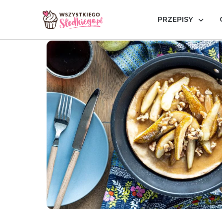
PRZEPISY
Strona główna
Przepisy
Wegańskie
Wegański omle