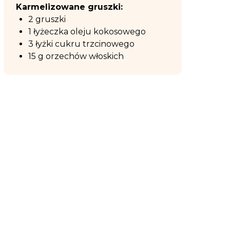
Karmelizowane gruszki:
2 gruszki
1 łyżeczka oleju kokosowego
3 łyżki cukru trzcinowego
15 g orzechów włoskich