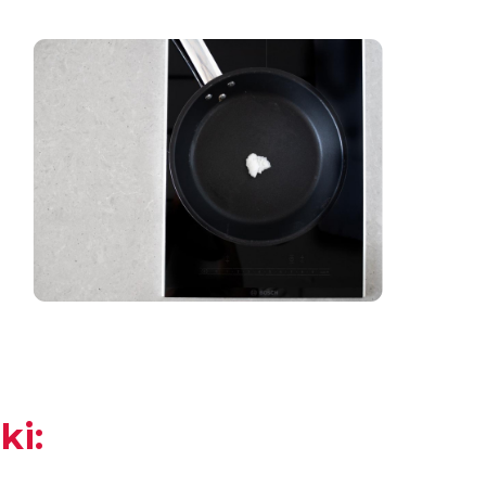
zaloguj
się
zarejestruj
ki: