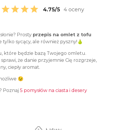
4.75/5
4 oceny
słonie? Prosty
przepis na omlet z tofu
e tylko sycący, ale również pyszny!🍐
u, które będzie bazą Twojego omletu.
prawi, że danie przyjemnie Cię rozgrzeje,
ny, ciepły aromat.
 możliwe 😉
? Poznaj
5 pomysłów na ciasta i desery