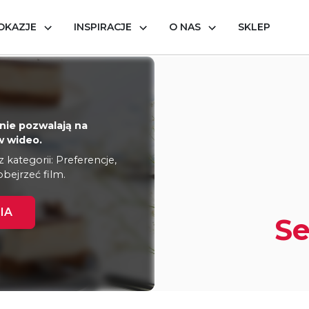
OKAZJE
INSPIRACJE
O NAS
SKLEP
k Milky Way
nie pozwalają na
 wideo.
kategorii: Preferencje,
obejrzeć film.
IA
Se