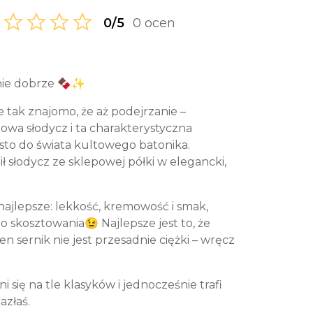
0/5
0 ocen
elnie dobrze 🍫✨
e tak znajomo, że aż podejrzanie –
iowa słodycz i ta charakterystyczna
osto do świata kultowego batonika.
ił słodycz ze sklepowej półki w elegancki,
 najlepsze: lekkość, kremowość i smak,
 skosztowania😉 Najlepsze jest to, że
 sernik nie jest przesadnie ciężki – wręcz
i się na tle klasyków i jednocześnie trafi
azłaś.