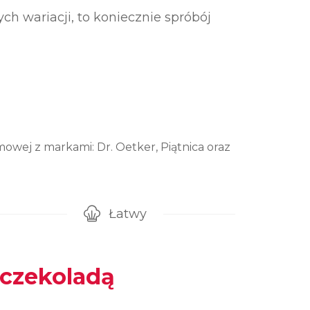
ch wariacji, to koniecznie spróbój
owej z markami: Dr. Oetker, Piątnica oraz
Łatwy
gotowanie przepisu
Poziom trudności
 czekoladą