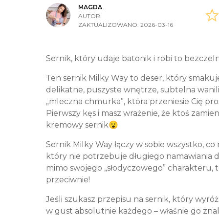
MAGDA
AUTOR
ZAKTUALIZOWANO:
2026-03-16
Sernik, który udaje batonik i robi to bezcz
Ten sernik Milky Way to deser, który smakuj
delikatne, puszyste wnętrze, subtelna wanil
„mleczna chmurka”, która przeniesie Cię pr
Pierwszy kęs i masz wrażenie, że ktoś zamien
kremowy sernik😮
Sernik Milky Way łączy w sobie wszystko, co
który nie potrzebuje długiego namawiania do
mimo swojego „słodyczowego” charakteru, ten
przeciwnie!
Jeśli szukasz przepisu na sernik, który wyróżn
w gust absolutnie każdego – właśnie go znal