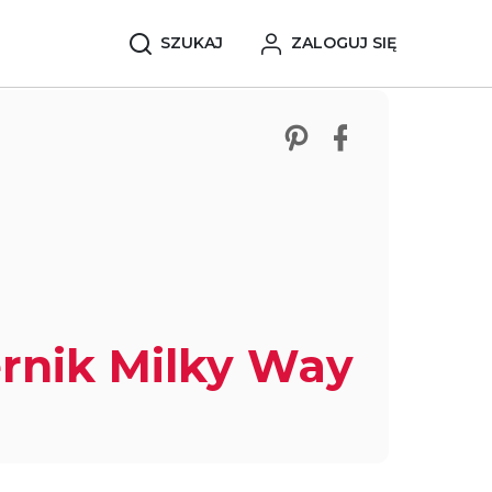
SZUKAJ
ZALOGUJ SIĘ
Zobacz nasze p
Udostępnij 
rnik Milky Way