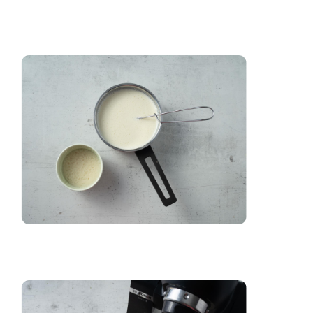
zaloguj
się
zarejestruj