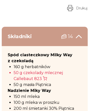
Drukuj
Składniki
14
Spód ciasteczkowy Milky Way
z czekoladą
160 g herbatników
50 g czekolady mlecznej
Callebaut 823
50 g masła Piątnica
Nadzienie Miky Way
150 ml mleka
100 g mleka w proszku
200 ml śmietanki 30% Piątnica