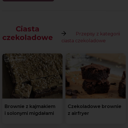
Ciasta
Przepisy z kategorii
czekoladowe
ciasta czekoladowe
Brownie z kajmakiem
Czekoladowe brownie
i solonymi migdałami
z airfryer