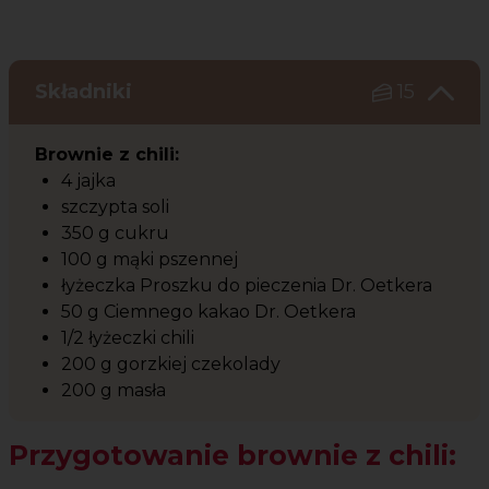
Czas potrzebny na przygotowanie przepisu
Poziom trudności
Składniki
15
Brownie z chili:
4 jajka
szczypta soli
350 g cukru
100 g mąki pszennej
łyżeczka Proszku do pieczenia Dr. Oetkera
50 g Ciemnego kakao Dr. Oetkera
1/2 łyżeczki chili
200 g gorzkiej czekolady
200 g masła
Przygotowanie brownie z chili: