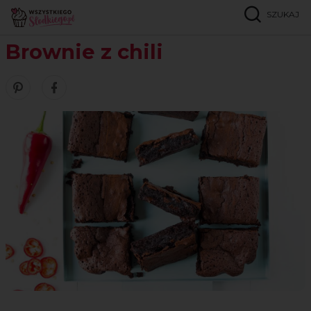
SZUKAJ
Strona główna
Przepisy
Ciasta czekoladowe
Brownie z chili
Brownie z chili
Zobacz nasze piny w serwisie Pinterest
Udostępnij ten przepis w serwisie Facebook