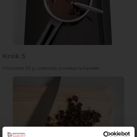
Krok 5
Pozostałe 50 g czekolady posiekaj na kawałki.