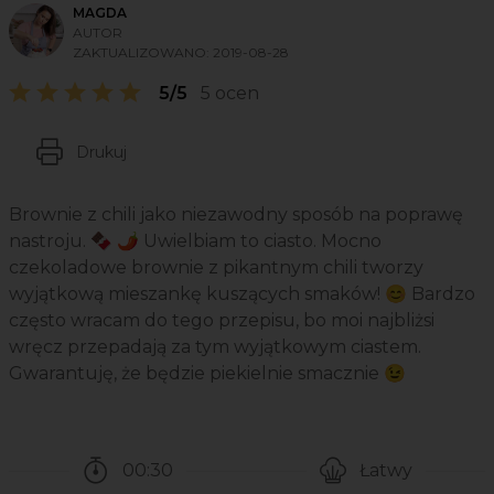
MAGDA
AUTOR
ZAKTUALIZOWANO:
2019-08-28
5/5
5 ocen
Drukuj
Brownie z chili jako niezawodny sposób na poprawę
nastroju. 🍫 🌶️ Uwielbiam to ciasto. Mocno
czekoladowe brownie z pikantnym chili tworzy
wyjątkową mieszankę kuszących smaków! 😊 Bardzo
często wracam do tego przepisu, bo moi najbliżsi
wręcz przepadają za tym wyjątkowym ciastem.
Gwarantuję, że będzie piekielnie smacznie 😉
00:30
Łatwy