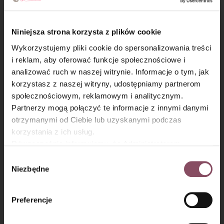
Niniejsza strona korzysta z plików cookie
Wykorzystujemy pliki cookie do spersonalizowania treści
Krok 6
i reklam, aby oferować funkcje społecznościowe i
analizować ruch w naszej witrynie. Informacje o tym, jak
Suche składniki wymieszaj z chili, dodaj do ubitych jajek
×
korzystasz z naszej witryny, udostępniamy partnerom
i krótko zmiksuj.
społecznościowym, reklamowym i analitycznym.
Partnerzy mogą połączyć te informacje z innymi danymi
otrzymanymi od Ciebie lub uzyskanymi podczas
korzystania z ich usług.
Równocześnie informujemy, że Administratorem
Państwa danych jest Dr. Oetker Polska Sp. z o.o.,
Wybór
Gdańsk (80-339) adres: Dickmana 14/15 więcej
Niezbędne
zgody
informacji o przetwarzaniu danych osobowych oraz
mechanizmie plików cookie znajdą Państwo w
Polityce
Preferencje
prywatności.