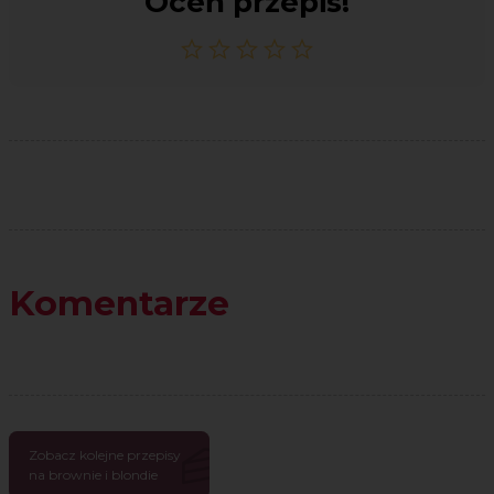
Oceń przepis!
Komentarze
Zobacz kolejne przepisy
na brownie i blondie