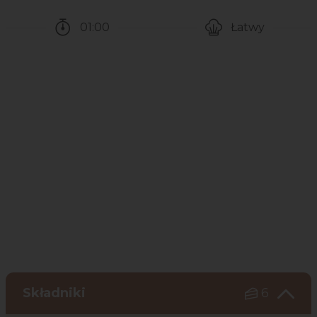
01:00
Łatwy
Czas potrzebny na przygotowanie przepisu
Poziom trudności
Składniki
6