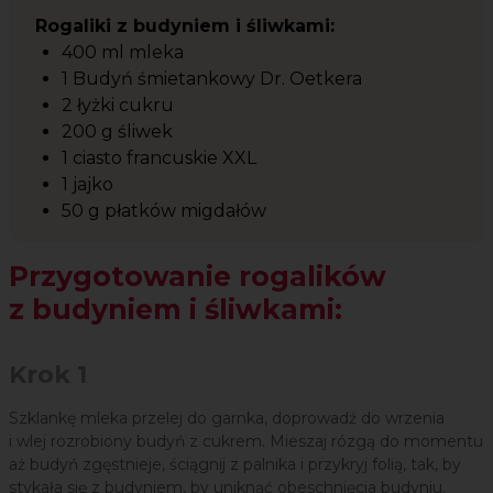
Rogaliki z budyniem i śliwkami:
400 ml mleka
1 Budyń śmietankowy Dr. Oetkera
2 łyżki cukru
200 g śliwek
1 ciasto francuskie XXL
1 jajko
50 g płatków migdałów
Przygotowanie rogalików
z budyniem i śliwkami:
Krok 1
Szklankę mleka przelej do garnka, doprowadź do wrzenia
i wlej rozrobiony budyń z cukrem. Mieszaj rózgą do momentu
aż budyń zgęstnieje, ściągnij z palnika i przykryj folią, tak, by
stykała się z budyniem, by uniknąć obeschnięcia budyniu.