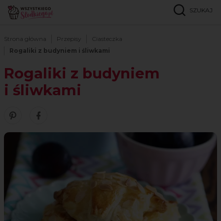
SZUKAJ
Strona główna
Przepisy
Ciasteczka
Rogaliki z budyniem i śliwkami
Rogaliki z budyniem
i śliwkami
Zobacz nasze piny w serwisie Pinterest
Udostępnij ten przepis w serwisie Facebook