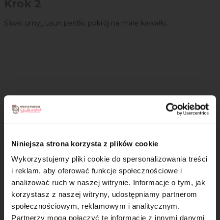
Krok 2
Śliwki umyj, usuń pestki, pokrój na małe kawałki.
Niniejsza strona korzysta z plików cookie
Wykorzystujemy pliki cookie do spersonalizowania treści
i reklam, aby oferować funkcje społecznościowe i
analizować ruch w naszej witrynie. Informacje o tym, jak
×
korzystasz z naszej witryny, udostępniamy partnerom
Krok 3
społecznościowym, reklamowym i analitycznym.
Partnerzy mogą połączyć te informacje z innymi danymi