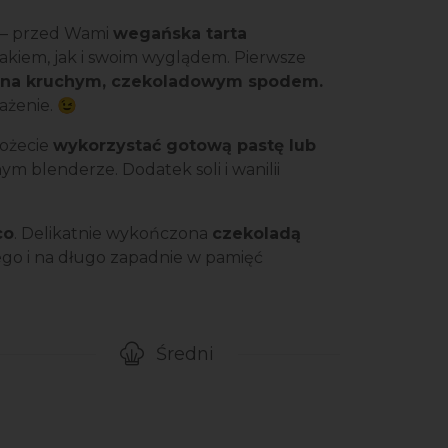
– przed Wami
wegańska tarta
makiem, jak i swoim wyglądem. Pierwsze
lona kruchym, czekoladowym spodem.
rażenie. 😉
możecie
wykorzystać gotową pastę lub
m blenderze. Dodatek soli i wanilii
co
. Delikatnie wykończona
czekoladą
go i na długo zapadnie w pamięć
Średni
gotowanie przepisu
Poziom trudności