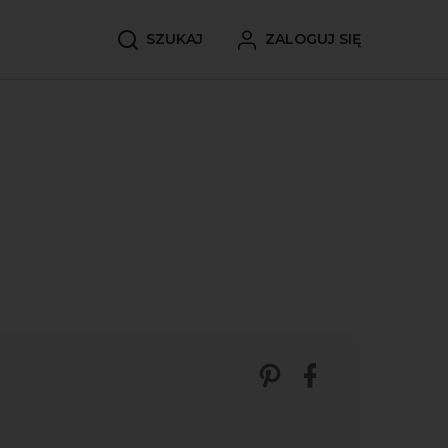
SZUKAJ
ZALOGUJ SIĘ
Zobacz nasze p
Udostępnij 