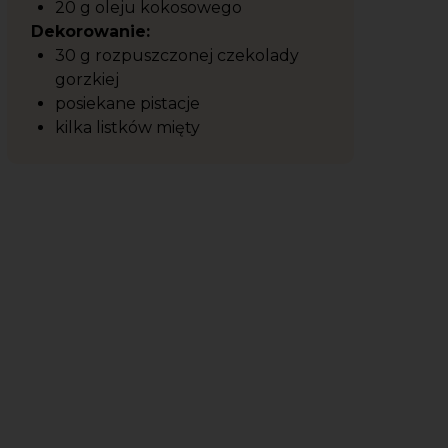
20 g oleju kokosowego
Dekorowanie:
30 g rozpuszczonej czekolady
gorzkiej
posiekane pistacje
kilka listków mięty