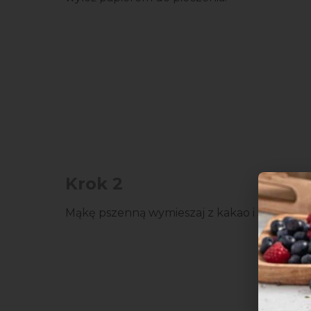
Krok 2
Mąkę pszenną wymieszaj z kakao i solą.