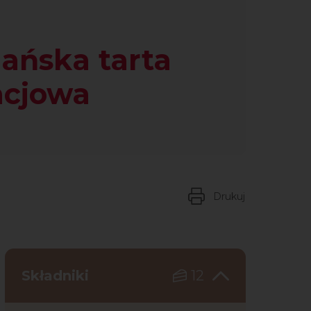
ańska tarta
acjowa
Drukuj
Składniki
12