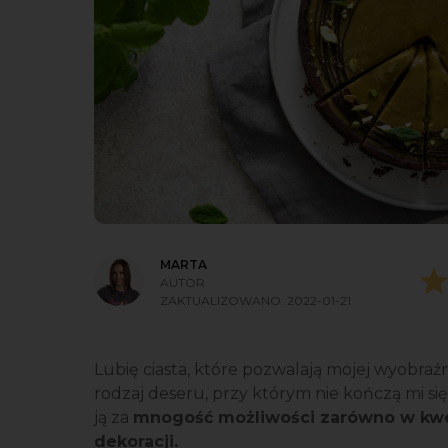
MARTA
AUTOR
ZAKTUALIZOWANO:
2022-01-21
Lubię ciasta, które pozwalają mojej wyobraźn
rodzaj deseru, przy którym nie kończą mi się 
ją za
mnogość możliwości zarówno w kwest
dekoracji.