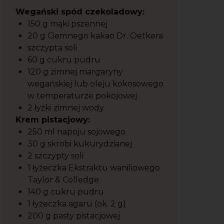
Wegański spód czekoladowy:
150 g mąki pszennej
20 g Ciemnego kakao Dr. Oetkera
szczypta soli
60 g cukru pudru
120 g zimnej margaryny
wegańskiej lub oleju kokosowego
w temperaturze pokojowej
2 łyżki zimnej wody
Krem pistacjowy:
250 ml napoju sojowego
30 g skrobi kukurydzianej
2 szczypty soli
1 łyżeczka Ekstraktu waniliowego
Taylor & Colledge
140 g cukru pudru
1 łyżeczka agaru (ok. 2 g)
200 g pasty pistacjowej