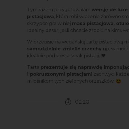
Tym razem przygotowałam
wersję de luxe
pistacjowa
, która robi wrażenie zarówno s
skrzypce gra w niej
masa pistacjowa, otu
Idealny deser, jeśli chcecie zrobić na kimś w
W przepisie na wegańską tartę pistacjową 
samodzielnie zmielić orzechy
np. w mocny
idealnie podkreśla smak pistacji. ❤️
Tarta
prezentuje się naprawdę imponują
i pokruszonymi pistacjami
zachwyci każde
miłośnikom tych zielonych orzeszków. 😋
02:20
Czas potrzebny na przy