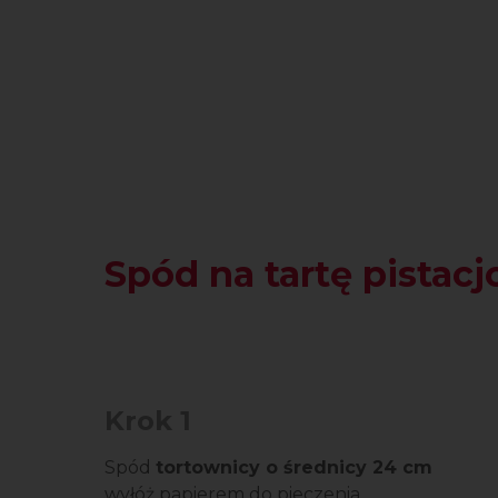
Spód na tartę pistacj
Krok 1
Spód
tortownicy o średnicy 24 cm
wyłóż papierem do pieczenia.