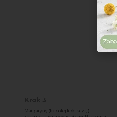
Krok 3
Margarynę (lub olej kokosowy)