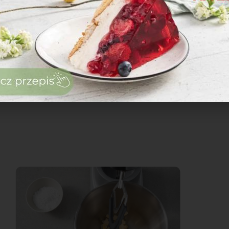
zaloguj
się
zarejestruj