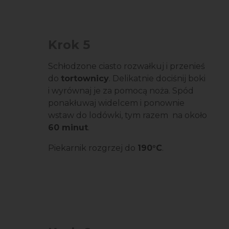
Krok 5
Schłodzone ciasto rozwałkuj i przenieś
do
tortownicy
. Delikatnie dociśnij boki
i wyrównaj je za pomocą noża. Spód
ponakłuwaj widelcem i ponownie
wstaw do lodówki, tym razem na około
60 minut
.
Piekarnik rozgrzej do
190°C
.