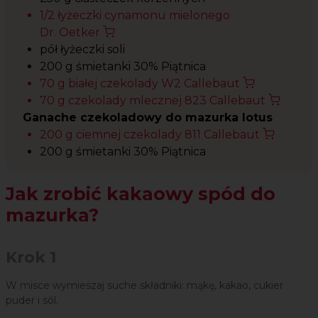
1/2 łyżeczki cynamonu mielonego
Dr. Oetker
pół łyżeczki soli
200 g śmietanki 30% Piątnica
70 g białej czekolady W2 Callebaut
70 g czekolady mlecznej 823 Callebaut
Ganache czekoladowy do mazurka lotus
200 g ciemnej czekolady 811 Callebaut
200 g śmietanki 30% Piątnica
Jak zrobić kakaowy spód do
mazurka?
Krok 1
W misce wymieszaj suche składniki: mąkę, kakao, cukier
puder i sól.