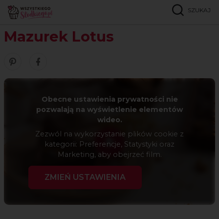
SZUKAJ
Strona główna
Przepisy
Ciasta kruche i tarty
Mazurek Lotus
Mazurek Lotus
Zobacz nasze piny w serwisie Pinterest
Udostępnij ten przepis w serwisie Facebook
Obecne ustawienia prywatności nie
pozwalają na wyświetlenie elementów
wideo.
Zezwól na wykorzystanie plików cookie z
kategorii: Preferencje, Statystyki oraz
Marketing, aby obejrzeć film.
ZMIEŃ USTAWIENIA