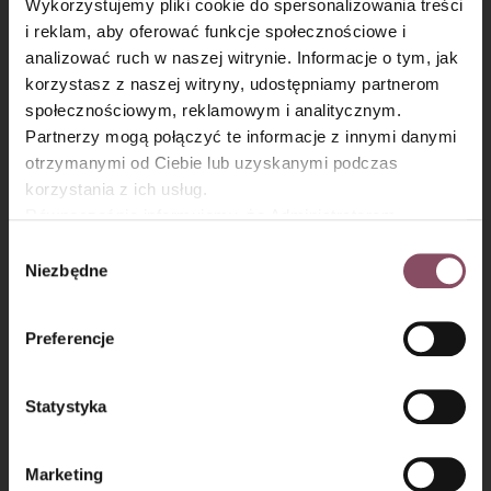
Wykorzystujemy pliki cookie do spersonalizowania treści
i reklam, aby oferować funkcje społecznościowe i
analizować ruch w naszej witrynie. Informacje o tym, jak
×
korzystasz z naszej witryny, udostępniamy partnerom
społecznościowym, reklamowym i analitycznym.
Partnerzy mogą połączyć te informacje z innymi danymi
Krok 8
otrzymanymi od Ciebie lub uzyskanymi podczas
Ciastka pokrusz na piasek i połącz z rozpuszczoną czekoladą.
korzystania z ich usług.
Równocześnie informujemy, że Administratorem
Państwa danych jest Dr. Oetker Polska Sp. z o.o.,
Wybór
Gdańsk (80-339) adres: Dickmana 14/15 więcej
Niezbędne
zgody
informacji o przetwarzaniu danych osobowych oraz
mechanizmie plików cookie znajdą Państwo w
Polityce
Preferencje
prywatności.
Statystyka
Marketing