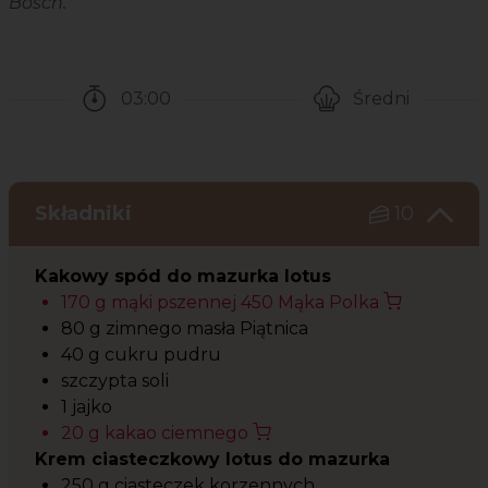
Bosch.
03:00
Średni
Czas potrzebny na przygotowanie przepisu
Poziom trudności
Składniki
10
Kakowy spód do mazurka lotus
170 g mąki pszennej 450 Mąka Polka
80 g zimnego masła Piątnica
40 g cukru pudru
szczypta soli
1 jajko
20 g kakao ciemnego
Krem ciasteczkowy lotus do mazurka
250 g ciasteczek korzennych