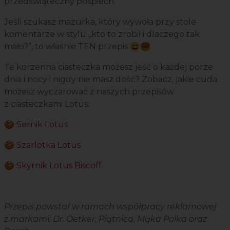
przedświąteczny pośpiech.
Jeśli szukasz mazurka, który wywoła przy stole
komentarze w stylu „kto to zrobił i dlaczego tak
mało?”, to właśnie TEN przepis 😄🥮
Te korzenna ciasteczka możesz jeść o każdej porze
dnia i nocy i nigdy nie masz dość? Zobacz, jakie cuda
możesz wyczarować z naszych przepisów
z ciasteczkami Lotus:
🍪
Sernik Lotus
🍪
Szarlotka Lotus
🍪
Skyrnik Lotus Biscoff
Przepis powstał w ramach współpracy reklamowej
z markami: Dr. Oetker, Piątnica, Mąka Polka oraz