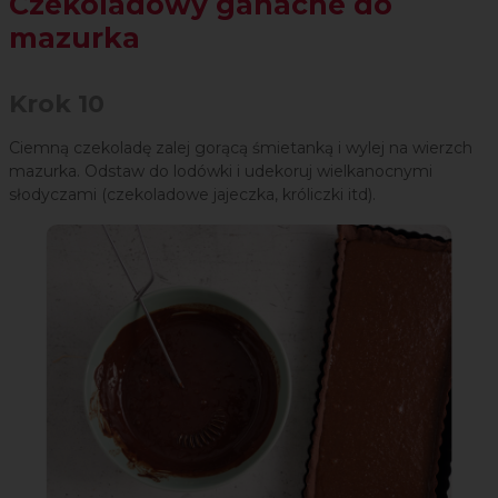
Czekoladowy ganache do
mazurka
Krok 10
Ciemną czekoladę zalej gorącą śmietanką i wylej na wierzch
mazurka. Odstaw do lodówki i udekoruj wielkanocnymi
słodyczami (czekoladowe jajeczka, króliczki itd).