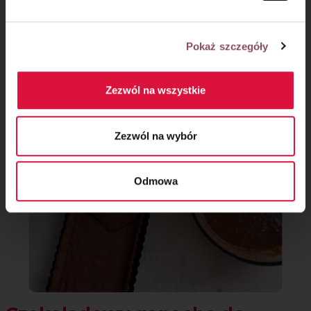
Krok 9
Pokaż szczegóły
Masę ciasteczkową wyłóż na wystudzony spód i odstaw do
lodówki na minimum 30 minut.
Zezwól na wszystkie
Zezwól na wybór
Odmowa