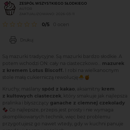
ZESPÓŁ WSZYSTKIEGO SŁODKIEGO
AUTOR
ZAKTUALIZOWANO:
2026-03-11
0/5
0 ocen
Drukuj
Są mazurki tradycyjne. Są mazurki bardzo słodkie. A
potem wchodzi ON: cały na ciasteczkowo…
mazurek
z kremem
Lotus Biscoff.
I
robi na wielkanocnym
stole małą cukierniczą rewolucję🐣🍯
Kruchy, maślany
spód z kakao
, aksamitny
krem
z kultowych ciasteczek
, który smakuje jak najlepsza
pralinka i błyszczący
ganache z ciemnej czekolady
🍫
Co najlepsze, przepis jest prosty i nie wymaga
skomplikowanych technik, więc bez problemu
przygotujesz go nawet wtedy, gdy w kuchni panuje