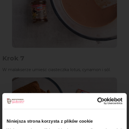
Krok 7
W malakserze umieść ciasteczka lotus, cynamon i sól.
Niniejsza strona korzysta z plików cookie