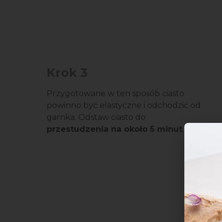
Krok 3
Przygotowane w ten sposób ciasto
powinno być elastyczne i odchodzić od
garnka. Odstaw ciasto do
przestudzenia na około 5 minut
.