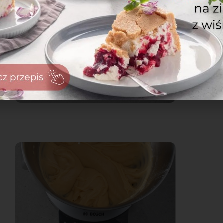
zaloguj
się
zarejestruj