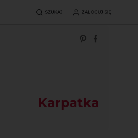
SZUKAJ
ZALOGUJ SIĘ
Zobacz nasze p
Udostępnij 
Karpatka