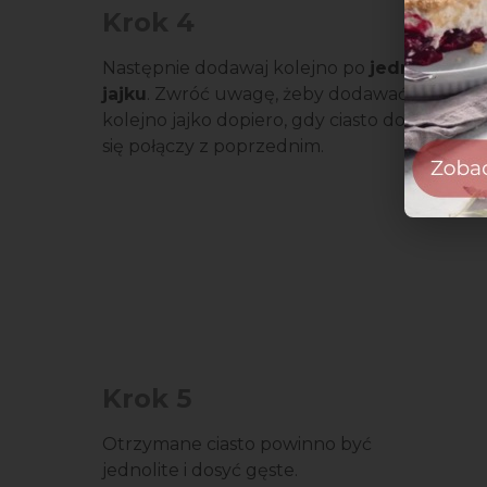
Krok 4
Następnie dodawaj kolejno po
jednym
jajku
. Zwróć uwagę, żeby dodawać
kolejno jajko dopiero, gdy ciasto dobrze
się połączy z poprzednim.
Krok 5
Otrzymane ciasto powinno być
jednolite i dosyć gęste.