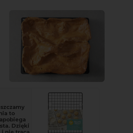
eszczamy
nia to
zapobiega
sta. Dzięki
i nie tracą