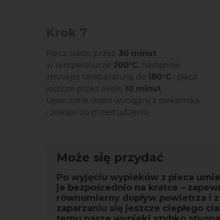
Krok 7
Piecz ciasto przez
30 minut
w temperaturze
200°C
, następnie
zmniejsz temperaturę do
180°C
i piecz
jeszcze przez około
10 minut
.
Upieczone ciasto wyciągnij z piekarnika
i zostaw do przestudzenia.
Może się przydać
Po wyjęciu wypieków z pieca umi
je bezpośrednio na kratce – zapew
równomierny dopływ powietrza i 
zaparzaniu się jeszcze ciepłego cia
temu nasze wypieki szybko stygną 