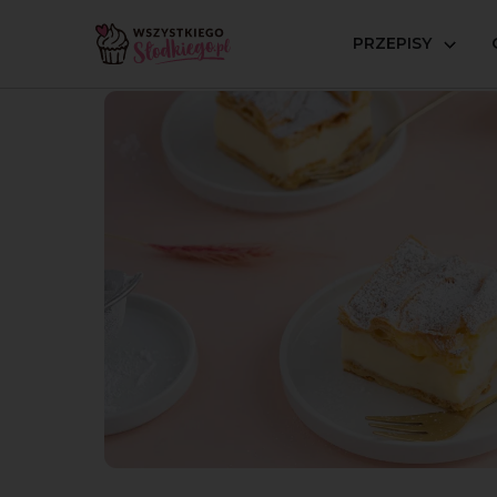
PRZEPISY
Strona główna
Przepisy
Ciasta parzone
Karpatka