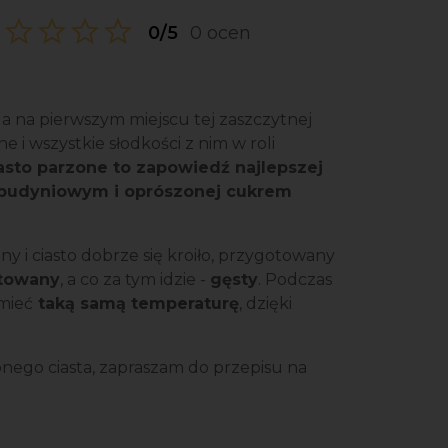
0/5
0 ocen
 a na pierwszym miejscu tej zaszczytnej
ne i wszystkie słodkości z nim w roli
asto parzone to zapowiedź najlepszej
udyniowym i oprószonej cukrem
y i ciasto dobrze się kroiło, przygotowany
otowany
, a co za tym idzie -
gęsty
. Podczas
mieć
taką samą temperaturę
, dzięki
zonego ciasta, zapraszam do przepisu na