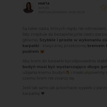
MARTA
AUTOR
ZAKTUALIZOWANO:
2023-03-31
Są takie ciasta, których nigdy nie odmawiam,
listy znajduje się bezapelacyjnie ciasto parzo
głównej.
Szybkie i proste w wykonaniu ci
karpatki
- klasycznej, przełożonej
kremem b
pudrem
😻
Aby krem do karpatki był odpowiednio stabiln
budyń musi być wystarczająco długo g
ubijania kremu budyń🍮 i masło🧈powinny 
czemu krem nie zwarzy się.
Jeśli tak samo jak ja kochacie wypieki z par
karpatkę ❤️