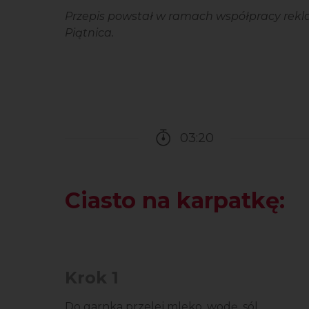
Przepis powstał w ramach współpracy rekla
Piątnica.
03:20
Czas potrzebny na przy
Ciasto na karpatkę:
Krok 1
Do garnka przelej mleko, wodę, sól,