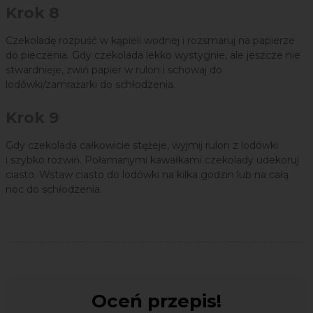
Krok 8
Czekoladę rozpuść w kąpieli wodnej i rozsmaruj na papierze
do pieczenia. Gdy czekolada lekko wystygnie, ale jeszcze nie
stwardnieje, zwiń papier w rulon i schowaj do
lodówki/zamrażarki do schłodzenia.
Krok 9
Gdy czekolada całkowicie stężeje, wyjmij rulon z lodówki
i szybko rozwiń. Połamanymi kawałkami czekolady udekoruj
ciasto. Wstaw ciasto do lodówki na kilka godzin lub na całą
noc do schłodzenia.
Oceń przepis!