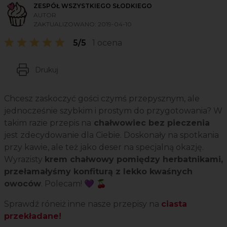
ZESPÓŁ WSZYSTKIEGO SŁODKIEGO
AUTOR
ZAKTUALIZOWANO:
2019-04-10
5/5
1 ocena
Drukuj
Chcesz zaskoczyć gości czymś przepysznym, ale
jednocześnie szybkim i prostym do przygotowania? W
takim razie przepis na
chałwowiec bez pieczenia
jest zdecydowanie dla Ciebie. Doskonały na spotkania
przy kawie, ale też jako deser na specjalną okazję.
Wyrazisty
krem chałwowy pomiędzy herbatnikami,
przełamałyśmy konfiturą z lekko kwaśnych
owoców
. Polecam! 💜 🍒
Sprawdź róneiż inne nasze przepisy na
ciasta
przekładane!