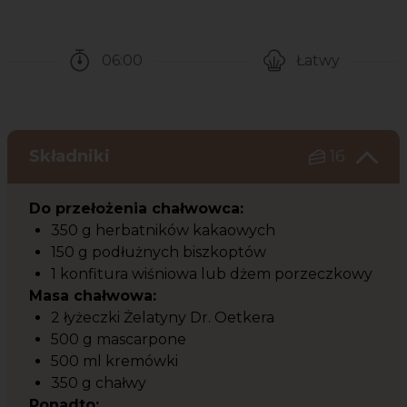
06:00
Łatwy
Czas potrzebny na przygotowanie przepisu
Poziom trudności
Składniki
16
Do przełożenia chałwowca:
350 g herbatników kakaowych
150 g podłużnych biszkoptów
1 konfitura wiśniowa lub dżem porzeczkowy
Masa chałwowa:
2 łyżeczki Żelatyny Dr. Oetkera
500 g mascarpone
500 ml kremówki
350 g chałwy
Ponadto: