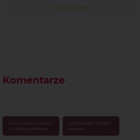
Komentarze
Zobacz kolejne przepisy
Zobacz kolejne przepisy
na ciasta przekładane
na desery