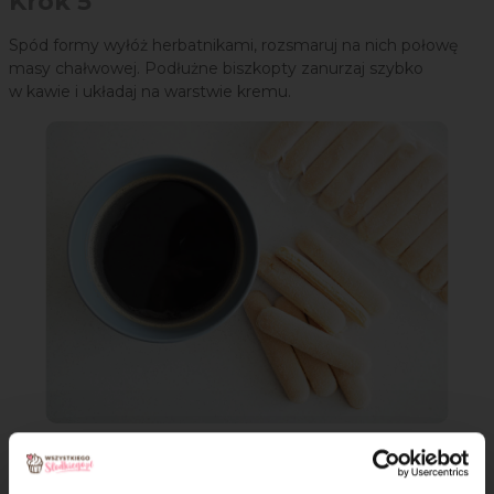
Krok 5
Spód formy wyłóż herbatnikami, rozsmaruj na nich połowę
masy chałwowej. Podłużne biszkopty zanurzaj szybko
w kawie i układaj na warstwie kremu.
Krok 6