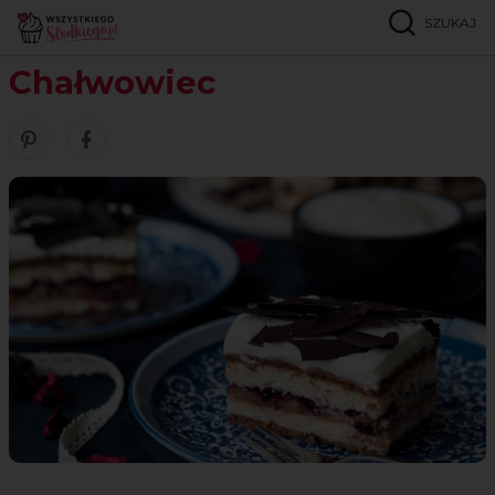
SZUKAJ
Strona główna
Przepisy
Ciasta przekładane
Chałwowiec
Chałwowiec
Zobacz nasze piny w serwisie Pinterest
Udostępnij ten przepis w serwisie Facebook