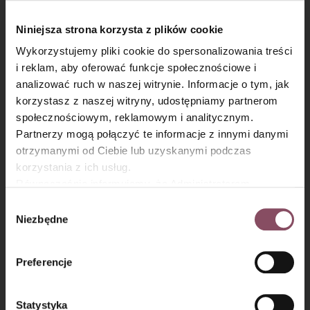
Następnie równomiernie rozłóż konfiturę lub dżem i przykryj
pozostałą warstwą masy chałwowej. Całość przykryj warstwą
Niniejsza strona korzysta z plików cookie
herbatników.
Wykorzystujemy pliki cookie do spersonalizowania treści
i reklam, aby oferować funkcje społecznościowe i
analizować ruch w naszej witrynie. Informacje o tym, jak
×
korzystasz z naszej witryny, udostępniamy partnerom
społecznościowym, reklamowym i analitycznym.
Partnerzy mogą połączyć te informacje z innymi danymi
otrzymanymi od Ciebie lub uzyskanymi podczas
korzystania z ich usług.
Równocześnie informujemy, że Administratorem
Państwa danych jest Dr. Oetker Polska Sp. z o.o.,
Wybór
Gdańsk (80-339) adres: Dickmana 14/15 więcej
Niezbędne
zgody
informacji o przetwarzaniu danych osobowych oraz
mechanizmie plików cookie znajdą Państwo w
Polityce
Preferencje
Dekorowanie:
prywatności.
Krok 7
Statystyka