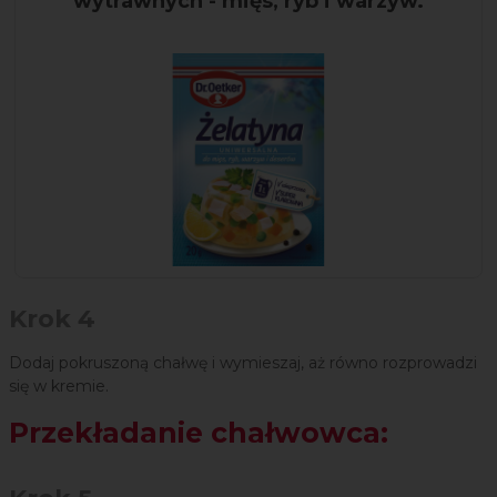
wytrawnych - mięs, ryb i warzyw.
Krok 4
Dodaj pokruszoną chałwę i wymieszaj, aż równo rozprowadzi
się w kremie.
Przekładanie chałwowca: