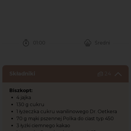
01:00
Średni
Czas potrzebny na przygotowanie przepisu
Poziom trudności
Składniki
24
Biszkopt:
4 jajka
130 g cukru
1 łyżeczka cukru wanilinowego Dr. Oetkera
70 g mąki pszennej Polka do ciast typ 450
3 łyżki ciemnego kakao