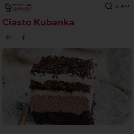
SZUKAJ
Strona główna
Przepisy
Ciasta przekładane
Ciasto Kubanka
Ciasto Kubanka
Zobacz nasze piny w serwisie Pinterest
Udostępnij ten przepis w serwisie Facebook