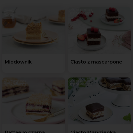
Miodownik
Ciasto z mascarpone
Raffaello czarna
Ciasto Marysieńka