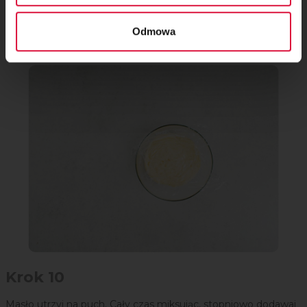
Budyń przykryj folią spożywczą tak, by folia stykała się z nim
Odmowa
(zapobiegnie to powstawaniu kożucha). Odstaw do
wystudzenia.
Krok 10
Masło utrzyj na puch. Cały czas miksując, stopniowo dodawaj