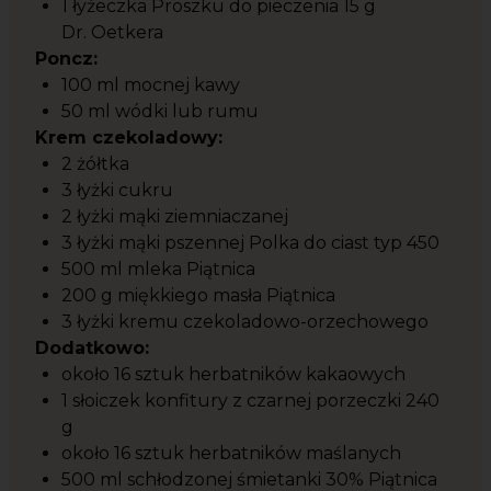
1 łyżeczka Proszku do pieczenia 15 g
Dr. Oetkera
Poncz:
100 ml mocnej kawy
50 ml wódki lub rumu
Krem czekoladowy:
2 żółtka
3 łyżki cukru
2 łyżki mąki ziemniaczanej
3 łyżki mąki pszennej Polka do ciast typ 450
500 ml mleka Piątnica
200 g miękkiego masła Piątnica
3 łyżki kremu czekoladowo-orzechowego
Dodatkowo:
około 16 sztuk herbatników kakaowych
1 słoiczek konfitury z czarnej porzeczki 240
g
około 16 sztuk herbatników maślanych
500 ml schłodzonej śmietanki 30% Piątnica