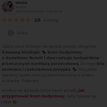
MAGDA
AUTOR
ZAKTUALIZOWANO:
2019-04-10
5/5
4 oceny
Drukuj
Ciasto, obok którego nie sposób przejść obojętnie.
Kakaowy biszkopt, 🍫 krem budyniowy
z dodatkiem Nutelli i dwa rodzaje herbatników
przełożonych konfiturą porzeczkową
. Do tego
bita
śmietana i czekoladowa posypka
. 🍫 Wszystkie
warstwy razem tworzą niepowtarzalną w smaku
Kubankę. Polecam!
Koniecznie sprawdź także nasze porady,
jak
przygotować krem budyniowy
, żeby zawsze się
udał! 😊