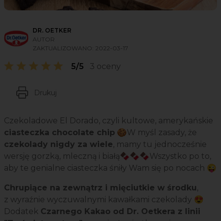
DR. OETKER
AUTOR
ZAKTUALIZOWANO:
2022-03-17
5/5
3 oceny
Drukuj
Czekoladowe El Dorado, czyli kultowe, amerykańskie
ciasteczka chocolate chip
🍪W myśl zasady, że
czekolady nigdy za wiele
, mamy tu jednocześnie
wersję gorzką, mleczną i białą🍫🍫🍫Wszystko po to,
aby te genialne ciasteczka śniły Wam się po nocach 😜
Chrupiące na zewnątrz i mięciutkie w środku
,
z wyraźnie wyczuwalnymi kawałkami czekolady 😍
Dodatek
Czarnego Kakao od Dr. Oetkera z linii