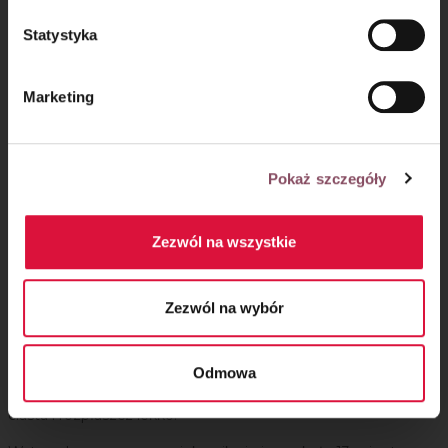
Na koniec dodaj posiekane czekolady i wymieszaj.
Statystyka
Marketing
Pokaż szczegóły
Zezwól na wszystkie
Zezwól na wybór
Krok 6
Odmowa
Na blachę wyłożoną papierem do pieczenia wykładaj po łyżce
ciasta i rozpłaszcz lekko.