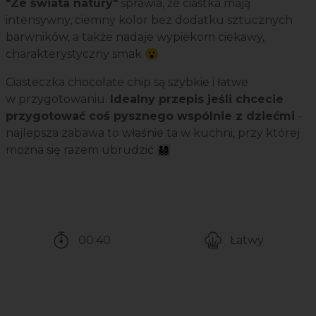
"Ze świata natury"
sprawia, że ciastka mają
intensywny, ciemny kolor bez dodatku sztucznych
barwników, a także nadaje wypiekom ciekawy,
charakterystyczny smak 😮
Ciasteczka chocolate chip są szybkie i łatwe
w przygotowaniu.
Idealny przepis jeśli chcecie
przygotować coś pysznego wspólnie z dziećmi
-
najlepsza zabawa to właśnie ta w kuchni, przy której
można się razem ubrudzić 👨‍👩‍👧‍👦
00:40
Łatwy
Czas potrzebny na przygotowanie przepisu
Poziom trudności