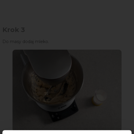
Krok 3
Do masy dodaj mleko.