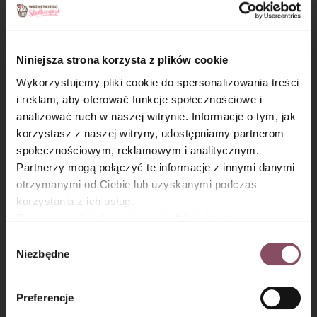
Krok 4
Mąkę wymieszaj z kakao, proszkiem do pieczenia i szczyptą
Niniejsza strona korzysta z plików cookie
soli. Dodaj do masy i zmiksuj całość do połączenia składników.
Wykorzystujemy pliki cookie do spersonalizowania treści
i reklam, aby oferować funkcje społecznościowe i
analizować ruch w naszej witrynie. Informacje o tym, jak
×
korzystasz z naszej witryny, udostępniamy partnerom
społecznościowym, reklamowym i analitycznym.
Partnerzy mogą połączyć te informacje z innymi danymi
otrzymanymi od Ciebie lub uzyskanymi podczas
korzystania z ich usług.
Równocześnie informujemy, że Administratorem
Państwa danych jest Dr. Oetker Polska Sp. z o.o.,
Wybór
Gdańsk (80-339) adres: Dickmana 14/15 więcej
Niezbędne
zgody
informacji o przetwarzaniu danych osobowych oraz
mechanizmie plików cookie znajdą Państwo w
Polityce
Preferencje
Krok 5
prywatności.