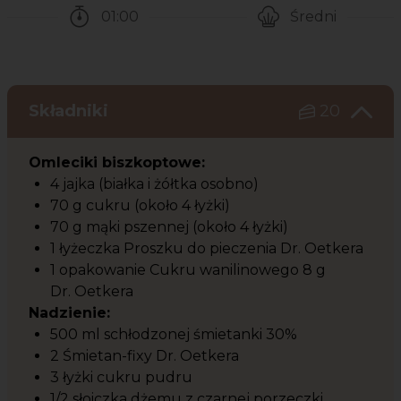
01:00
Średni
Czas potrzebny na przygotowanie przepisu
Poziom trudności
Składniki
20
Omleciki biszkoptowe:
4 jajka (białka i żółtka osobno)
70 g cukru (około 4 łyżki)
70 g mąki pszennej (około 4 łyżki)
1 łyżeczka Proszku do pieczenia Dr. Oetkera
1 opakowanie Cukru wanilinowego 8 g
Dr. Oetkera
Nadzienie:
500 ml schłodzonej śmietanki 30%
2 Śmietan-fixy Dr. Oetkera
3 łyżki cukru pudru
1/2 słoiczka dżemu z czarnej porzeczki