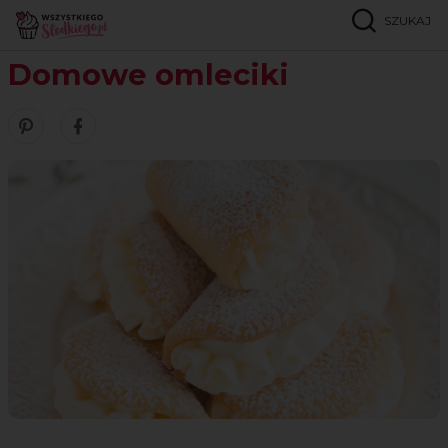
SZUKAJ
Strona główna
Przepisy
Ciasteczka
Domowe omleciki
Domowe omleciki
Zobacz nasze piny w serwisie Pinterest
Udostępnij ten przepis w serwisie Facebook