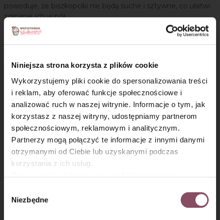
powoduje, że biszkopciki nie będą suche i sztywne, co ułatwi
zginanie ich w pół.
Nadzienie:
Krok 7
Niniejsza strona korzysta z plików cookie
Wykorzystujemy pliki cookie do spersonalizowania treści
Schłodzoną śmietankę ubij na sztywno, a pod koniec ubijania
i reklam, aby oferować funkcje społecznościowe i
dodaj śmietan-fix wymieszany z cukrem pudrem i zmiksuj na
analizować ruch w naszej witrynie. Informacje o tym, jak
puszysty krem.
×
korzystasz z naszej witryny, udostępniamy partnerom
Krok 8
społecznościowym, reklamowym i analitycznym.
Partnerzy mogą połączyć te informacje z innymi danymi
Gotową masę przełóż do woreczka z ozdobną końcówką.
otrzymanymi od Ciebie lub uzyskanymi podczas
Każdy biszkopcik, trzymając w dłoni, zginaj w pół, niewielką
korzystania z ich usług.
łyżeczką nakładaj do środka dżem porzeczkowy. Następnie
Równocześnie informujemy, że Administratorem
dookoła wyciskaj śmietankową masę.
Państwa danych jest Dr. Oetker Polska Sp. z o.o.,
Wybór
Gdańsk (80-339) adres: Dickmana 14/15 więcej
Niezbędne
zgody
informacji o przetwarzaniu danych osobowych oraz
Ozdobne tylki - Wilton