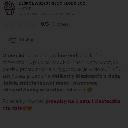
ZESPÓŁ WSZYSTKIEGO SŁODKIEGO
AUTOR
ZAKTUALIZOWANO:
2019-04-10
0/5
0 ocen
Drukuj
Omleciki
to urocze, drobne słodycze, które
zazwyczaj kupujemy w cukierniach. A czy wiesz, że
bardzo prosto można przygotować je w domu? :) Tu
znajdziesz przepis na
delikatny biszkopcik z dużą
ilością śmietankowej masy i owocową
niespodzianką w środku
. Polecam! 😍
Polecamy również
przepisy na ciasta i ciasteczka
dla dzieci😍