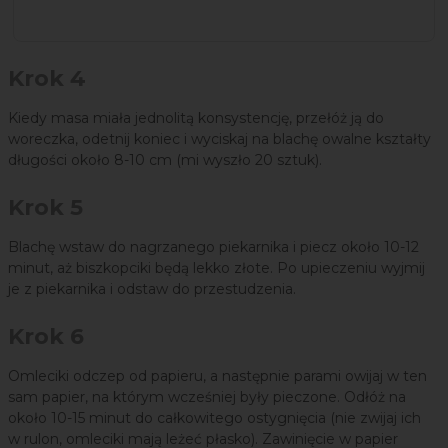
Krok 4
Kiedy masa miała jednolitą konsystencję, przełóż ją do
woreczka, odetnij koniec i wyciskaj na blachę owalne kształty
długości około 8-10 cm (mi wyszło 20 sztuk).
Krok 5
Blachę wstaw do nagrzanego piekarnika i piecz około 10-12
minut, aż biszkopciki będą lekko złote. Po upieczeniu wyjmij
je z piekarnika i odstaw do przestudzenia.
Krok 6
Omleciki odczep od papieru, a następnie parami owijaj w ten
sam papier, na którym wcześniej były pieczone. Odłóż na
około 10-15 minut do całkowitego ostygnięcia (nie zwijaj ich
w rulon, omleciki mają leżeć płasko). Zawinięcie w papier