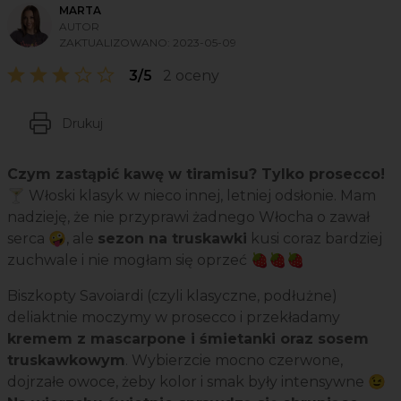
MARTA
AUTOR
ZAKTUALIZOWANO:
2023-05-09
3/5
2 oceny
Drukuj
Czym zastąpić kawę w tiramisu? Tylko prosecco!
🍸 Włoski klasyk w nieco innej, letniej odsłonie. Mam
nadzieję, że nie przyprawi żadnego Włocha o zawał
serca 🤪, ale
sezon na truskawki
kusi coraz bardziej
zuchwale i nie mogłam się oprzeć 🍓🍓🍓
Biszkopty Savoiardi (czyli klasyczne, podłużne)
deliaktnie moczymy w prosecco i przekładamy
kremem z mascarpone i śmietanki oraz sosem
truskawkowym
. Wybierzcie mocno czerwone,
dojrzałe owoce, żeby kolor i smak były intensywne 😉