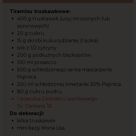
Tiramisu truskawkowe:
400 g truskawek (użyj mrożonych lub
sezonowych)
20 g cukru
15 g skrobi kukurydzianej (1 łyżka)
sok z 1/2 cytryny
200 g podłużnych biszkoptów
100 ml prosecco
500 g schłodzonego serka mascarpone
Piątnica
250 ml schłodzonej śmietanki 30% Piątnica
80 g cukru pudru
1 łyżeczka Ekstraktu waniliowego
Dr. Oetkera
Do dekoracji:
kilka truskawek
mini bezy Mona Lisa