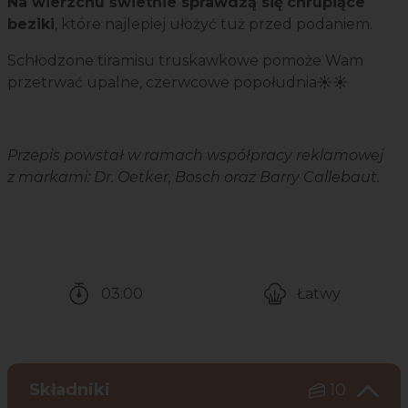
Na wierzchu świetnie sprawdzą się
chrupiące
beziki
, które najlepiej ułożyć tuż przed podaniem.
Schłodzone tiramisu truskawkowe pomoże Wam
przetrwać upalne, czerwcowe popołudnia☀️☀️
Przepis powstał w ramach współpracy reklamowej
z markami: Dr. Oetker, Bosch oraz Barry Callebaut.
03:00
Łatwy
Czas potrzebny na przygotowanie przepisu
Poziom trudności
Składniki
10