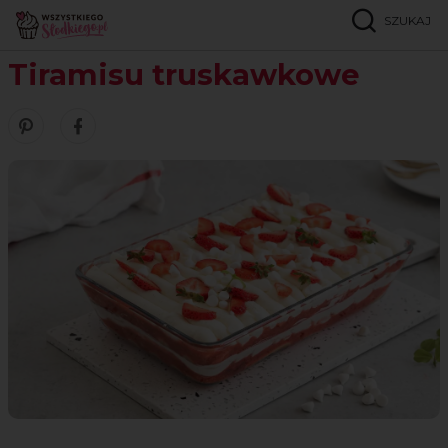
SZUKAJ
Strona główna
Przepisy
Bez pieczenia
Tiramisu truskawkowe
Tiramisu truskawkowe
Zobacz nasze piny w serwisie Pinterest
Udostępnij ten przepis w serwisie Facebook