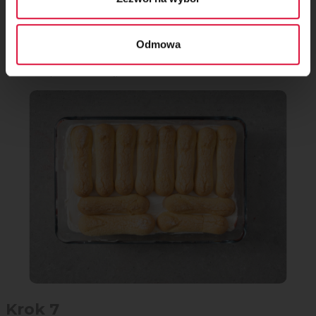
Krok 6
Odmowa
Ponownie zanurz biszkopty w prosecco i rozłóż na śmietance
z mascarpone, a następnie owoce.
Krok 7