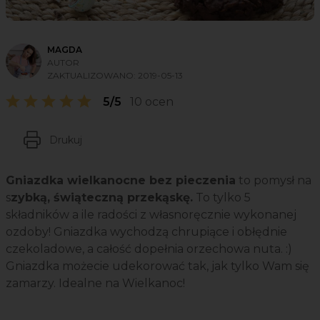
MAGDA
AUTOR
ZAKTUALIZOWANO:
2019-05-13
5/5
10 ocen
Drukuj
Gniazdka wielkanocne bez pieczenia
to pomysł na
s
zybką, świąteczną przekąskę.
To tylko 5
składników a ile radości z własnoręcznie wykonanej
ozdoby! Gniazdka wychodzą chrupiące i obłędnie
czekoladowe, a całość dopełnia orzechowa nuta. :)
Gniazdka możecie udekorować tak, jak tylko Wam się
zamarzy. Idealne na Wielkanoc!