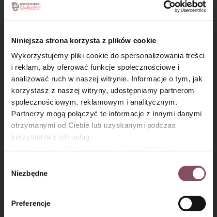
nagrzej do 180°C.
Niniejsza strona korzysta z plików cookie
Wykorzystujemy pliki cookie do spersonalizowania treści
i reklam, aby oferować funkcje społecznościowe i
analizować ruch w naszej witrynie. Informacje o tym, jak
×
korzystasz z naszej witryny, udostępniamy partnerom
społecznościowym, reklamowym i analitycznym.
Partnerzy mogą połączyć te informacje z innymi danymi
otrzymanymi od Ciebie lub uzyskanymi podczas
korzystania z ich usług.
Równocześnie informujemy, że Administratorem
Państwa danych jest Dr. Oetker Polska Sp. z o.o.,
Wybór
Krok 6
Gdańsk (80-339) adres: Dickmana 14/15 więcej
Niezbędne
zgody
informacji o przetwarzaniu danych osobowych oraz
Na ryż, rozłóż przygotowane wcześniej jabłka i dobrze
mechanizmie plików cookie znajdą Państwo w
Polityce
wyrównaj. Następnie nałóż kolejną porcję ryżu.
Preferencje
prywatności.