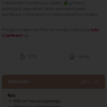
z dodatkiem cynamonu i jabłek. 🍏🍚Warto
wzbogacić jego smak także aromatem pasty
waniliowej o intensywnym i esencjonalnym smaku.
Przygotowałam dla Was też wersję tradycyjną
ryżu
z jabłkami
🍚
01:15
Łatwy
Czas potrzebny na przygotowanie przepisu
Poziom trudności
Składniki
10
Ryż:
900 ml napoju sojowego
300 g ryżu jaśminowego