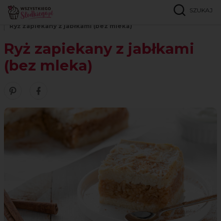
SZUKAJ
Strona główna
Przepisy
Bez laktozy
Ryż zapiekany z jabłkami (bez mleka)
Ryż zapiekany z jabłkami
(bez mleka)
Zobacz nasze piny w serwisie Pinterest
Udostępnij ten przepis w serwisie Facebook