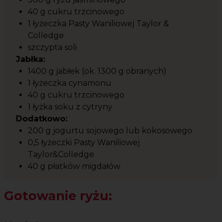
40 g cukru trzcinowego
1 łyżeczka Pasty Waniliowej Taylor &
Colledge
szczypta soli
Jabłka:
1400 g jabłek (ok. 1300 g obranych)
1 łyżeczka cynamonu
40 g cukru trzcinowego
1 łyżka soku z cytryny
Dodatkowo:
200 g jogurtu sojowego lub kokosowego
0,5 łyżeczki Pasty Waniliowej
Taylor&Colledge
40 g płatków migdałów
Gotowanie ryżu: