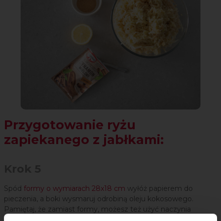
Przygotowanie ryżu
zapiekanego z jabłkami:
Krok 5
Spód
formy o wymiarach 28x18 cm
wyłóż papierem do
pieczenia, a boki wysmaruj odrobiną oleju kokosowego.
Pamiętaj, że zamiast formy, możesz też użyć naczynia
żaroodpornego. Połowę ryżu rozłóż na dnie formy. Piekarnik