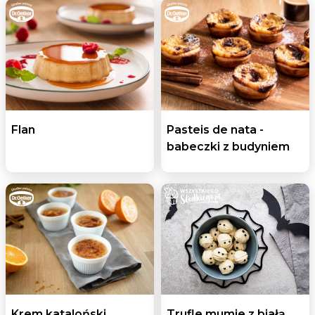
Flan
Pasteis de nata -
babeczki z budyniem
Krem kataloński
Trufle mumie z białą