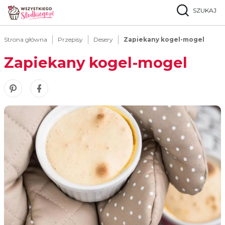
SZUKAJ
Strona główna
Przepisy
Desery
Zapiekany kogel-mogel
Zapiekany kogel-mogel
Zobacz nasze piny w serwisie Pinterest
Udostępnij ten przepis w serwisie Facebook