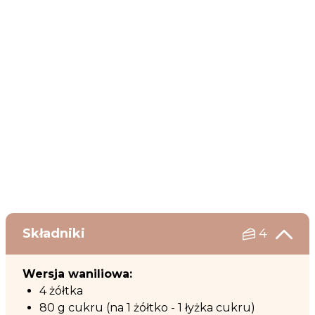
Składniki
4
Wersja waniliowa:
4 żółtka
80 g cukru (na 1 żółtko - 1 łyżka cukru)