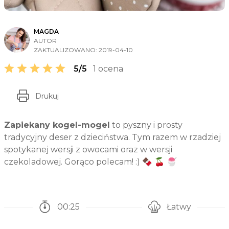
MAGDA
AUTOR
ZAKTUALIZOWANO:
2019-04-10
5/5
1 ocena
Drukuj
Zapiekany kogel-mogel
to pyszny i prosty
tradycyjny deser z dzieciństwa. Tym razem w rzadziej
spotykanej wersji z owocami oraz w wersji
czekoladowej. Gorąco polecam! :) 🍫 🍒 🍧
00:25
Łatwy
Czas potrzebny na przygotowanie przepisu
Poziom trudności