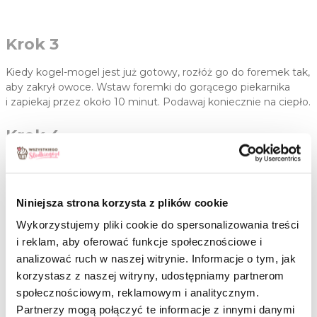
Krok 3
Kiedy kogel-mogel jest już gotowy, rozłóż go do foremek tak,
aby zakrył owoce. Wstaw foremki do gorącego piekarnika
i zapiekaj przez około 10 minut. Podawaj koniecznie na ciepło.
Krok 4
Czekoladową wersję przygotuj identycznie z tą różnicą, że
pod koniec miksowania dodaj łyżkę kakao. Wersja
czekoladowa potrzebuje odrobinę więcej czasu pieczenia –
Niniejsza strona korzysta z plików cookie
około 13-15 minut.
Wykorzystujemy pliki cookie do spersonalizowania treści
i reklam, aby oferować funkcje społecznościowe i
analizować ruch w naszej witrynie. Informacje o tym, jak
Może się przydać
korzystasz z naszej witryny, udostępniamy partnerom
Kuchenna rękawica silikonowa to
społecznościowym, reklamowym i analitycznym.
znaczne ułatwienie w wyjmowaniu
Partnerzy mogą połączyć te informacje z innymi danymi