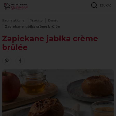
SZUKAJ
Strona główna
Przepisy
Desery
Zapiekane jabłka crème brûlée
Zapiekane jabłka crème
brûlée
Zobacz nasze piny w serwisie Pinterest
Udostępnij ten przepis w serwisie Facebook