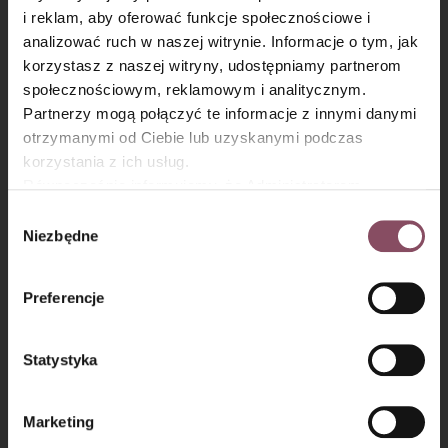
i reklam, aby oferować funkcje społecznościowe i
analizować ruch w naszej witrynie. Informacje o tym, jak
×
korzystasz z naszej witryny, udostępniamy partnerom
społecznościowym, reklamowym i analitycznym.
Partnerzy mogą połączyć te informacje z innymi danymi
otrzymanymi od Ciebie lub uzyskanymi podczas
Krok 4
korzystania z ich usług.
Równocześnie informujemy, że Administratorem
Jabłka wypełnij musem i wstaw do piekarnika nagrzanego na
Państwa danych jest Dr. Oetker Polska Sp. z o.o.,
200°C. Piecz około 30 minut.
Wybór
Gdańsk (80-339) adres: Dickmana 14/15 więcej
Niezbędne
zgody
Upieczone jabłka odstaw do lodówki na około 3 godziny, aby
informacji o przetwarzaniu danych osobowych oraz
masa w środku nabrała odpowiedniej konsystencji.
mechanizmie plików cookie znajdą Państwo w
Polityce
Preferencje
prywatności.
Przed podaniem na wierzch każdego jabłka wyłóż łyżkę
brązowego cukru i opal palnikiem cukierniczym, aż utworzy
się karmelowa skorupka.
Statystyka
Marketing