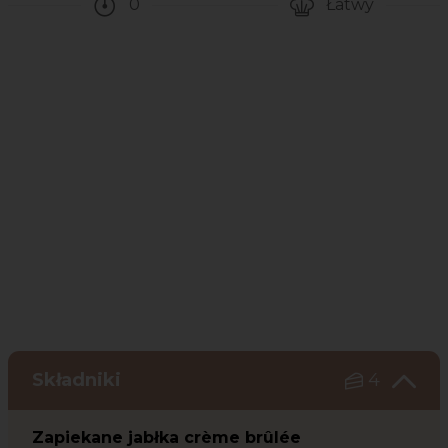
0
Łatwy
Czas potrzebny na przygotowanie przepis
Poziom trudności
Składniki
4
Zapiekane jabłka crème brûlée