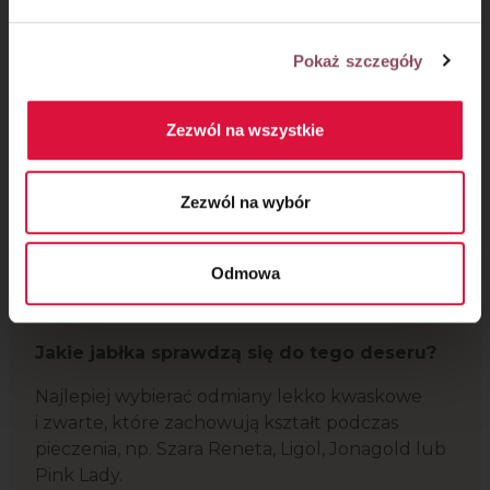
Pokaż szczegóły
Zezwól na wszystkie
Zezwól na wybór
Odmowa
Warto wiedzieć:
Jakie jabłka sprawdzą się do tego deseru?
Najlepiej wybierać odmiany lekko kwaskowe
i zwarte, które zachowują kształt podczas
pieczenia, np. Szara Reneta, Ligol, Jonagold lub
Pink Lady.