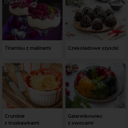
Tiramisu z malinami
Czekoladowe szyszki
Crumble
Galaretkowiec
z truskawkami
z owocami