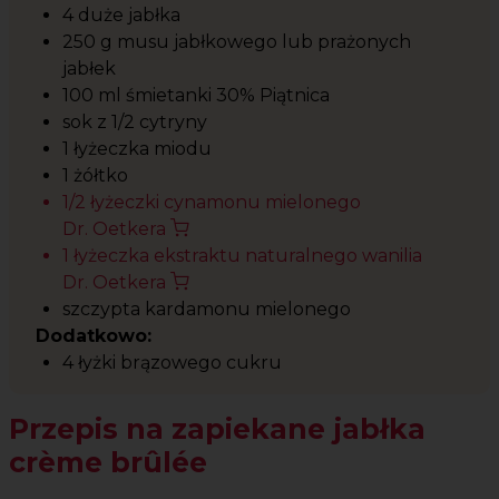
4 duże jabłka
250 g musu jabłkowego lub prażonych
jabłek
100 ml śmietanki 30% Piątnica
sok z 1/2 cytryny
1 łyżeczka miodu
1 żółtko
1/2 łyżeczki cynamonu mielonego
Dr. Oetkera
1 łyżeczka ekstraktu naturalnego wanilia
Dr. Oetkera
szczypta kardamonu mielonego
Dodatkowo:
4 łyżki brązowego cukru
Przepis na zapiekane jabłka
crème brûlée