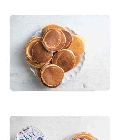
zaloguj
się
zarejestruj