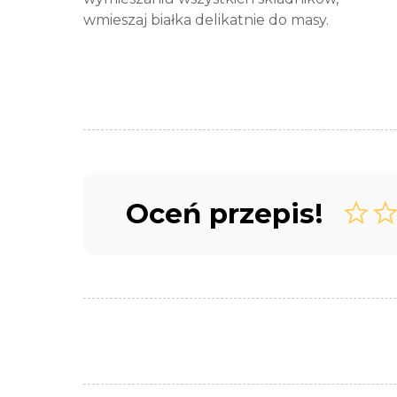
wmieszaj białka delikatnie do masy.
Oceń przepis!