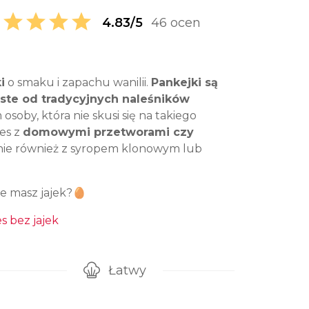
4.83/5
46 ocen
i
o smaku i zapachu wanilii.
Pankejki są
ste od tradycyjnych naleśników
osoby, która nie skusi się na takiego
es z
domowymi przetworami czy
tnie również z syropem klonowym lub
ie masz jajek?🥚
s bez jajek
Łatwy
gotowanie przepisu
Poziom trudności