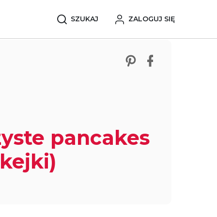
SZUKAJ
ZALOGUJ SIĘ
Zobacz nasze p
Udostępnij 
yste pancakes
kejki)