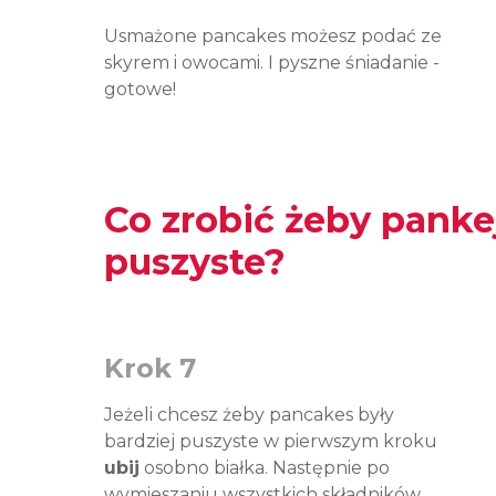
Usmażone pancakes możesz podać ze
skyrem i owocami. I pyszne śniadanie -
gotowe!
Co zrobić żeby pankej
puszyste?
Krok 7
Jeżeli chcesz żeby pancakes były
bardziej puszyste w pierwszym kroku
ubij
osobno białka. Następnie po
wymieszaniu wszystkich składników,