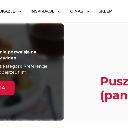
OKAZJE
INSPIRACJE
O NAS
SKLEP
zyste pancakes (pankejki)
nie pozwalają na
 wideo.
kategorii: Preferencje,
obejrzeć film.
Pusz
IA
(pan