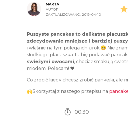
MARTA
AUTOR
ZAKTUALIZOWANO:
2019-04-10
Puszyste pancakes to delikatne placuszk
zdecydowanie mniejsze i bardziej puszy
i właśnie na tym polega ich urok.😄 Nie znam 
słodkiego placuszka. Lubię podawać pancak
świeżymi owocami
, chociaż smakują świe
miodem. Polecam! ❤️
Co zrobić kiedy chcesz zrobić pankejki, ale n
🙌Skorzystaj z naszego przepisu na
pancake
00:30
Czas potrzebny na przy