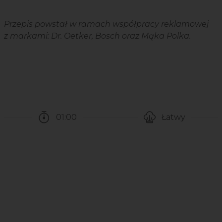
Przepis powstał w ramach współpracy reklamowej
z markami: Dr. Oetker, Bosch oraz Mąka Polka.
01:00
Łatwy
Czas potrzebny na przygotowanie przepisu
Poziom trudności