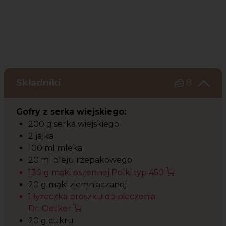
Składniki
8
Gofry z serka wiejskiego:
200 g serka wiejskiego
2 jajka
100 ml mleka
20 ml oleju rzepakowego
130 g mąki pszennej Polki typ 450
20 g mąki ziemniaczanej
1 łyżeczka proszku do pieczenia
Dr. Oetker
20 g cukru