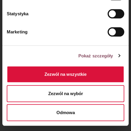
Krok 3
Statystyka
Gofry smaż do momentu uzyskania złotego koloru.
Podawaj z ulubionymi dodatkami 😋
Marketing
Pokaż szczegóły
Zezwól na wszystkie
Zezwól na wybór
Odmowa