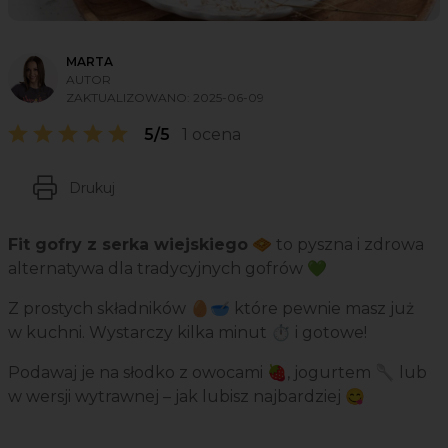
MARTA
AUTOR
ZAKTUALIZOWANO:
2025-06-09
5/5
1 ocena
Drukuj
Fit gofry z serka wiejskiego
🧇 to pyszna i zdrowa
alternatywa dla tradycyjnych gofrów 💚
Z prostych składników 🥚🥣 które pewnie masz już
w kuchni. Wystarczy kilka minut ⏱️ i gotowe!
Podawaj je na słodko z owocami 🍓, jogurtem 🥄 lub
w wersji wytrawnej – jak lubisz najbardziej 😋