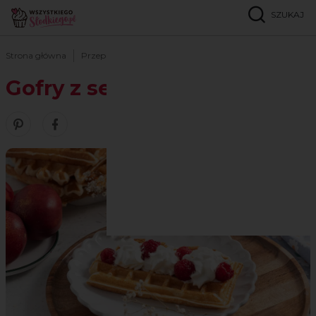
SZUKAJ
Strona główna
Przepisy
Gofry
Gofry z serka wiejskiego
Gofry z serka wiejskiego
Zobacz nasze piny w serwisie Pinterest
Udostępnij ten przepis w serwisie Facebook