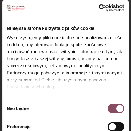
Niniejsza strona korzysta z plików cookie
Wykorzystujemy pliki cookie do spersonalizowania treści
i reklam, aby oferować funkcje społecznościowe i
analizować ruch w naszej witrynie. Informacje o tym, jak
×
korzystasz z naszej witryny, udostępniamy partnerom
społecznościowym, reklamowym i analitycznym.
Partnerzy mogą połączyć te informacje z innymi danymi
otrzymanymi od Ciebie lub uzyskanymi podczas
korzystania z ich usług.
Równocześnie informujemy, że Administratorem
Państwa danych jest Dr. Oetker Polska Sp. z o.o.,
Wybór
Gdańsk (80-339) adres: Dickmana 14/15 więcej
Niezbędne
zgody
informacji o przetwarzaniu danych osobowych oraz
mechanizmie plików cookie znajdą Państwo w
Polityce
Preferencje
prywatności.