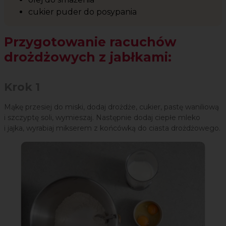
cukier puder do posypania
Przygotowanie racuchów
drożdżowych z jabłkami:
Krok 1
Mąkę przesiej do miski, dodaj drożdże, cukier, pastę waniliową
i szczyptę soli, wymieszaj. Następnie dodaj ciepłe mleko
i jajka, wyrabiaj mikserem z końcówką do ciasta drożdżowego.