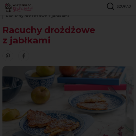
SZUKAJ
Strona główna
Przepisy
Gofry, naleśniki, placki
Racuchy drożdżowe z jabłkami
Racuchy drożdżowe
z jabłkami
Zobacz nasze piny w serwisie Pinterest
Udostępnij ten przepis w serwisie Facebook