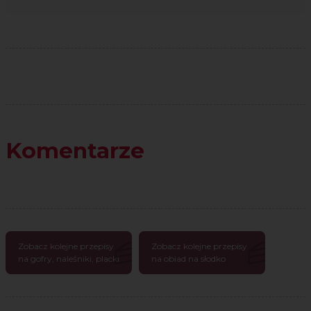
Komentarze
Zobacz kolejne przepisy
Zobacz kolejne przepisy
na gofry, naleśniki, placki
na obiad na słodko