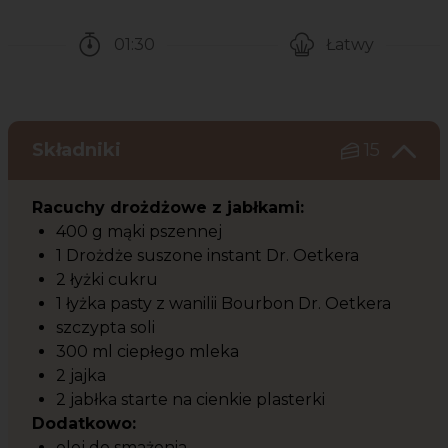
01:30
Łatwy
Czas potrzebny na przygotowanie przepisu
Poziom trudności
Składniki
15
Racuchy drożdżowe z jabłkami:
400 g mąki pszennej
1 Drożdże suszone instant Dr. Oetkera
2 łyżki cukru
1 łyżka pasty z wanilii Bourbon Dr. Oetkera
szczypta soli
300 ml ciepłego mleka
2 jajka
2 jabłka starte na cienkie plasterki
Dodatkowo:
olej do smażenia