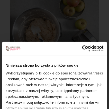
Niniejsza strona korzysta z plików cookie
Krok 3
Wykorzystujemy pliki cookie do spersonalizowania treści
Na patelni o grubym dnie rozgrzej niewielką ilość oleju. Na
i reklam, aby oferować funkcje społecznościowe i
gorący tłuszcz nakładaj po łyżce ciasta i smaż z obu stron na
analizować ruch w naszej witrynie. Informacje o tym, jak
złoty kolor.
×
korzystasz z naszej witryny, udostępniamy partnerom
społecznościowym, reklamowym i analitycznym.
Pamietaj, że
patelnia nie może być zbyt mocno
rozgrzana.
Partnerzy mogą połączyć te informacje z innymi danymi
otrzymanymi od Ciebie lub uzyskanymi podczas