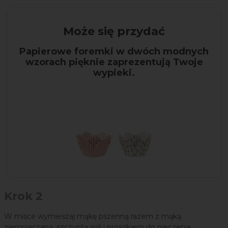
Może się przydać
Papierowe foremki w dwóch modnych
wzorach pięknie zaprezentują Twoje
wypieki.
Krok 2
W misce wymieszaj mąkę pszenną razem z mąką
ziemniaczaną, szczyptą soli i proszkiem do pieczenia.