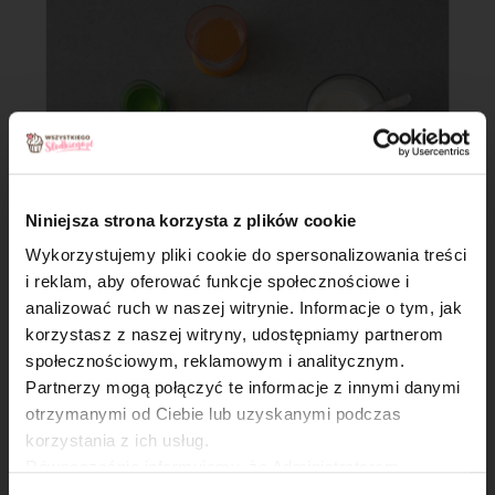
Niniejsza strona korzysta z plików cookie
Wykorzystujemy pliki cookie do spersonalizowania treści
i reklam, aby oferować funkcje społecznościowe i
analizować ruch w naszej witrynie. Informacje o tym, jak
Krok 4
×
korzystasz z naszej witryny, udostępniamy partnerom
Suche składniki połącz w mokrymi. Mieszaj krótko, tylko do
społecznościowym, reklamowym i analitycznym.
połączenia masy.
Partnerzy mogą połączyć te informacje z innymi danymi
otrzymanymi od Ciebie lub uzyskanymi podczas
korzystania z ich usług.
Równocześnie informujemy, że Administratorem
Państwa danych jest Dr. Oetker Polska Sp. z o.o.,