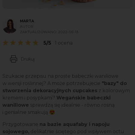
MARTA
AUTOR
ZAKTUALIZOWANO:
2022-09-13
5/5
1 ocena
Drukuj
Szukacie przepisu na proste babeczki waniliowe
w wersji roślinnej? A może potrzebujecie
"bazy" do
stworzenia dekoracyjnych cupcakes
z kolorowym
kremem i posypkami?
Wegańskie babeczki
waniliowe
sprawdzą się idealnie - równo rosną
i genialnie smakują 😍
Przygotowane
na bazie aquafaby i napoju
sojowego,
delikatnie ściętego pod wpływem octu