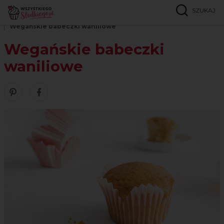
SZUKAJ
Strona główna
Przepisy
Muffinki i babeczki
Wegańskie babeczki waniliowe
Wegańskie babeczki
waniliowe
Zobacz nasze piny w serwisie Pinterest
Udostępnij ten przepis w serwisie Facebook