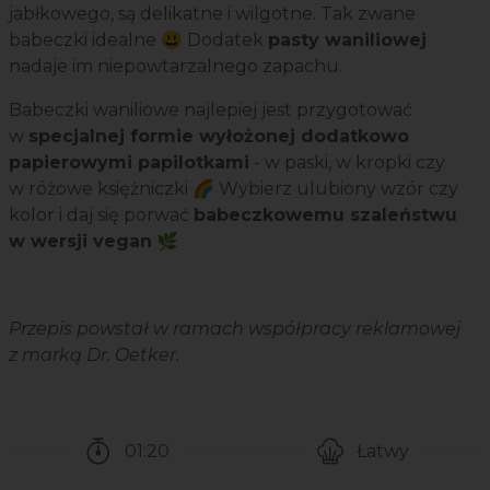
jabłkowego, są delikatne i wilgotne. Tak zwane
babeczki idealne 😃 Dodatek
pasty waniliowej
nadaje im niepowtarzalnego zapachu.
Babeczki waniliowe najlepiej jest przygotować
w
specjalnej formie wyłożonej dodatkowo
papierowymi papilotkami
- w paski, w kropki czy
w różowe księżniczki 🌈 Wybierz ulubiony wzór czy
kolor i daj się porwać
babeczkowemu szaleństwu
w wersji vegan
🌿
Przepis powstał w ramach współpracy reklamowej
z marką Dr. Oetker.
01:20
Łatwy
Czas potrzebny na przygotowanie przepisu
Poziom trudności