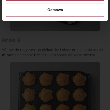
Odmowa
Krok 6
Wstaw do nagrzanego piekarnika i piecz przez około
30-35
minut
. Upieczone babeczki pozostaw do wystudzenia.