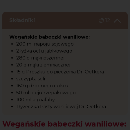
Składniki
12
Wegańskie babeczki waniliowe:
200 ml napoju sojowego
2 łyżka octu jabłkowego
280 g mąki pszennej
20 g mąki ziemniacznej
15 g Proszku do pieczenia Dr. Oetkera
szczypta soli
160 g drobnego cukru
50 ml oleju rzepakowego
100 ml aquafaby
1 łyżeczka Pasty waniliowej Dr. Oetkera
Wegańskie babeczki waniliowe: