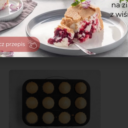
zaloguj
się
zarejestruj