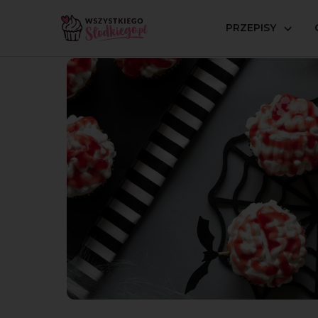
PRZEPISY
Strona główna
Przepisy
Muffinki i babeczki
Babec