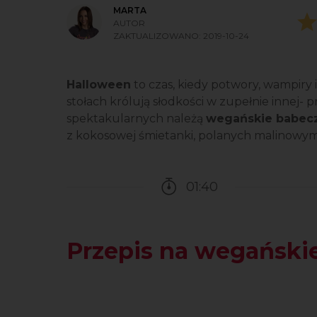
MARTA
AUTOR
ZAKTUALIZOWANO:
2019-10-24
Halloween
to czas, kiedy potwory, wampiry 
stołach królują słodkości w zupełnie innej- p
spektakularnych należą
wegańskie babecz
z kokosowej śmietanki, polanych malinowy
01:40
Czas potrzebny na przy
Przepis na wegańskie