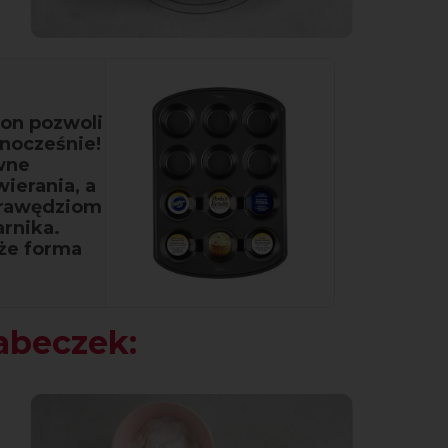
on pozwoli
dnocześnie!
wne
ierania, a
krawędziom
arnika.
 że forma
abeczek: