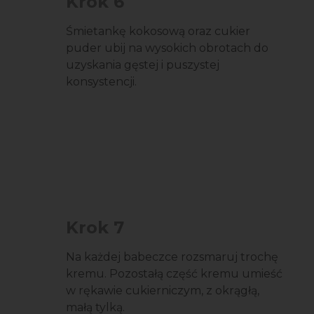
Krok 6
Śmietankę kokosową oraz cukier
puder ubij na wysokich obrotach do
uzyskania gęstej i puszystej
konsystencji.
Krok 7
Na każdej babeczce rozsmaruj trochę
kremu. Pozostałą część kremu umieść
w rękawie cukierniczym, z okrągłą,
małą tylką.