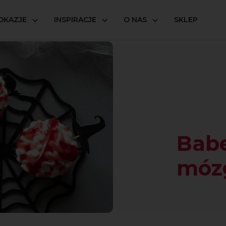
OKAZJE
INSPIRACJE
O NAS
SKLEP
zki malinowe mózgi
Bab
móz