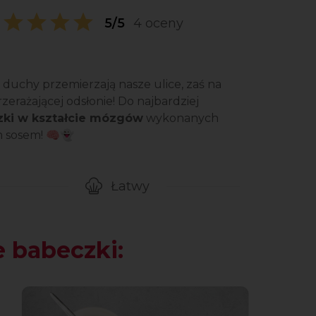
5/5
4 oceny
i duchy przemierzają nasze ulice, zaś na
rzerażającej odsłonie! Do najbardziej
ki w kształcie mózgów
wykonanych
m sosem! 🧠👻
Łatwy
gotowanie przepisu
Poziom trudności
 babeczki: