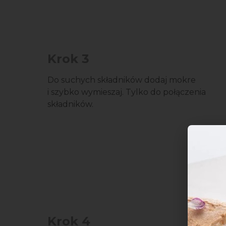
Krok 3
Do suchych składników dodaj mokre
i szybko wymieszaj. Tylko do połączenia
składników.
Krok 4