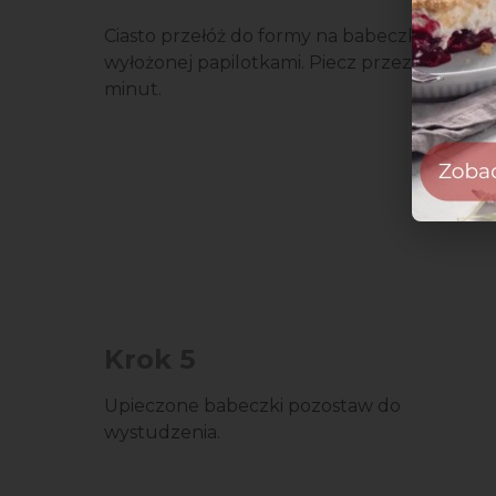
Ciasto przełóż do formy na babeczki,
wyłożonej papilotkami. Piecz przez 30
minut.
Krok 5
Upieczone babeczki pozostaw do
wystudzenia.