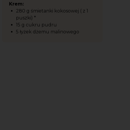
Krem:
280 g śmietanki kokosowej ( z 1
puszki) *
15 g cukru pudru
5 łyżek dżemu malinowego