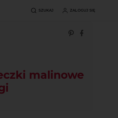
SZUKAJ
ZALOGUJ SIĘ
Zobacz nasze p
Udostępnij 
eczki malinowe
gi