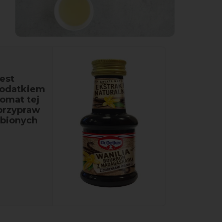
est
dodatkiem
omat tej
 przypraw
ubionych