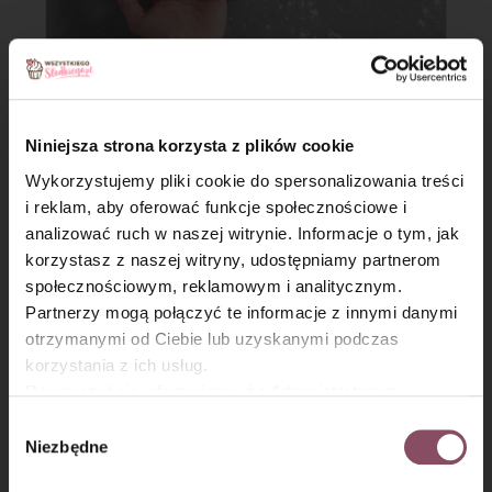
Krok 4
Niniejsza strona korzysta z plików cookie
W międzyczasie zagotuj
wodę z
miodem, solą i sodą
.
Wykorzystujemy pliki cookie do spersonalizowania treści
i reklam, aby oferować funkcje społecznościowe i
Zmniejsz moc palnika i wkładaj po 2 bajgle do gorącej wody.
Gotuj je przez około
1 min
z obu stron.
analizować ruch w naszej witrynie. Informacje o tym, jak
×
korzystasz z naszej witryny, udostępniamy partnerom
społecznościowym, reklamowym i analitycznym.
Partnerzy mogą połączyć te informacje z innymi danymi
otrzymanymi od Ciebie lub uzyskanymi podczas
korzystania z ich usług.
Równocześnie informujemy, że Administratorem
Państwa danych jest Dr. Oetker Polska Sp. z o.o.,
Wybór
Gdańsk (80-339) adres: Dickmana 14/15 więcej
Niezbędne
zgody
informacji o przetwarzaniu danych osobowych oraz