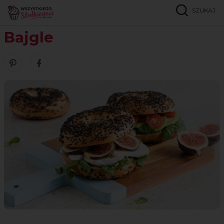
SZUKAJ
Strona główna
Przepisy
Pieczywo
Bajgle
Bajgle
Zobacz nasze piny w serwisie Pinterest
Udostępnij ten przepis w serwisie Facebook