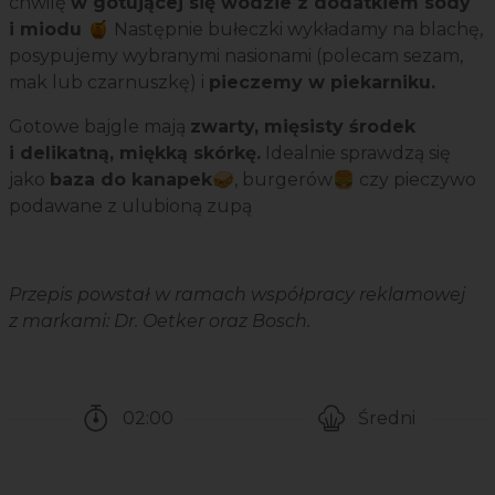
chwilę
w gotującej się wodzie z dodatkiem sody
i miodu 🍯
Następnie bułeczki wykładamy na blachę,
posypujemy wybranymi nasionami (polecam sezam,
mak lub czarnuszkę) i
pieczemy w piekarniku.
Gotowe bajgle mają
zwarty, mięsisty środek
i delikatną, miękką skórkę.
Idealnie sprawdzą się
jako
baza do kanapek🥪
, burgerów🍔 czy pieczywo
podawane z ulubioną zupą
Przepis powstał w ramach współpracy reklamowej
z markami: Dr. Oetker oraz Bosch.
02:00
Średni
Czas potrzebny na przygotowanie przepisu
Poziom trudności