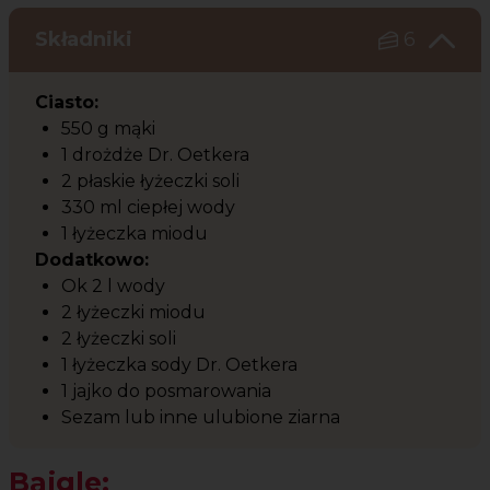
Składniki
6
Ciasto:
550 g mąki
1 drożdże Dr. Oetkera
2 płaskie łyżeczki soli
330 ml ciepłej wody
1 łyżeczka miodu
Dodatkowo:
Ok 2 l wody
2 łyżeczki miodu
2 łyżeczki soli
1 łyżeczka sody Dr. Oetkera
1 jajko do posmarowania
Sezam lub inne ulubione ziarna
Bajgle: