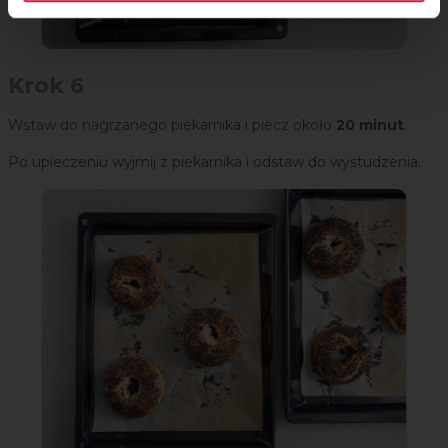
Krok 6
Wstaw do nagrzanego piekarnika i piecz około
20 minut
.
Po upieczeniu wyjmij z piekarnika i odstaw do wystudzenia.