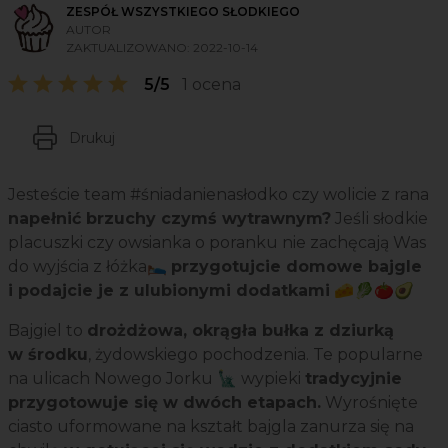
ZESPÓŁ WSZYSTKIEGO SŁODKIEGO
AUTOR
ZAKTUALIZOWANO:
2022-10-14
5/5
1 ocena
Drukuj
Jesteście team #śniadanienasłodko czy wolicie z rana
napełnić brzuchy czymś wytrawnym?
Jeśli słodkie
placuszki czy owsianka o poranku nie zachęcają Was
do wyjścia z łóżka🛌🏼
przygotujcie domowe bajgle
i podajcie je z ulubionymi dodatkami
🧀🥬🍅🥑
Bajgiel to
drożdżowa, okrągła bułka z dziurką
w środku
, żydowskiego pochodzenia. Te popularne
na ulicach Nowego Jorku 🗽 wypieki
tradycyjnie
przygotowuje się w dwóch etapach.
Wyrośnięte
ciasto uformowane na kształt bajgla zanurza się na