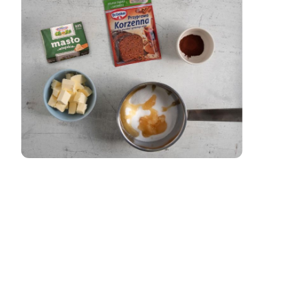
zaloguj
się
zarejestruj