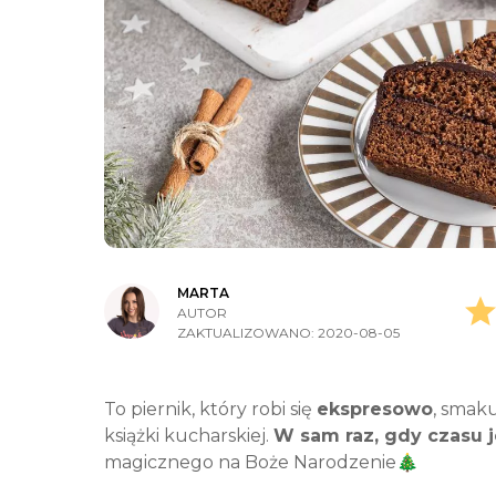
MARTA
AUTOR
ZAKTUALIZOWANO:
2020-08-05
To piernik, który robi się
ekspresowo
, smaku
książki kucharskiej.
W sam raz, gdy czasu j
magicznego na Boże Narodzenie🎄