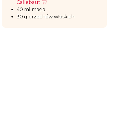
Callebaut
40 ml masła
30 g orzechów włoskich