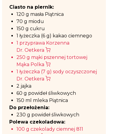
Ciasto na piernik:
120 g masła Piątnica
70 g miodu
150 g cukru
1 łyżeczka (6 g) kakao ciemnego
1 przyprawa Korzenna
Dr. Oetkera
250 g mąki pszennej tortowej
Mąka Polka
1 łyżeczka (7 g) sody oczyszczonej
Dr. Oetkera
2 jajka
60 g powideł śliwkowych
150 ml mleka Piątnica
Do przełożenia:
230 g powideł śliwkowych
Polewa czekoladowa:
100 g czekolady ciemnej 811