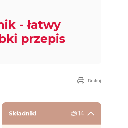
nik - łatwy
ybki przepis
Drukuj
Składniki
14