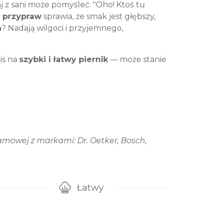
aj z sani może pomyśleć: "Oho! Ktoś tu
 przypraw
sprawia, że smak jest głębszy,
a
? Nadają wilgoci i przyjemnego,
is na
szybki i łatwy piernik
— może stanie
mowej z markami: Dr. Oetker, Bosch,
Łatwy
gotowanie przepisu
Poziom trudności