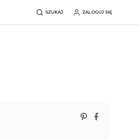
SZUKAJ
ZALOGUJ SIĘ
Zobacz nasze p
Udostępnij 