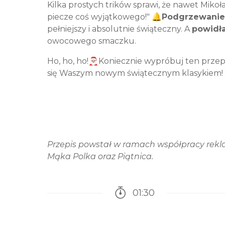
Kilka prostych trików sprawi, że nawet Mikoł
piecze coś wyjątkowego!" 🔔
Podgrzewanie
pełniejszy i absolutnie świąteczny. A
powidł
owocowego smaczku.
Ho, ho, ho!🎅🏼Koniecznie wypróbuj ten przep
się Waszym nowym świątecznym klasykiem!
Przepis powstał w ramach współpracy rekla
Mąka Polka oraz Piątnica.
01:30
Czas potrzebny na przy