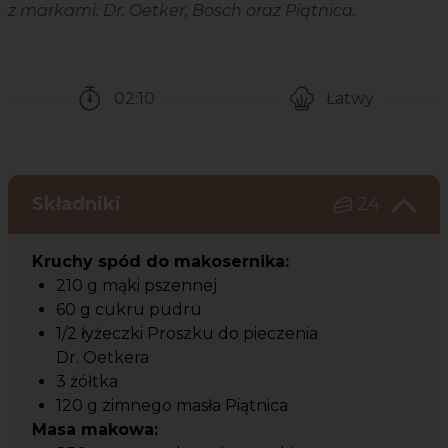
z markami: Dr. Oetker, Bosch oraz Piątnica.
02:10
Łatwy
Czas potrzebny na przygotowanie przepisu
Poziom trudności
Składniki
24
Kruchy spód do makosernika:
210 g mąki pszennej
60 g cukru pudru
1/2 łyżeczki Proszku do pieczenia
Dr. Oetkera
3 żółtka
120 g zimnego masła Piątnica
Masa makowa: