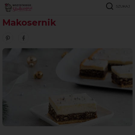
SZUKAJ
Strona główna
Przepisy
Serniki i ciasta z serem
Makosernik
Makosernik
Zobacz nasze piny w serwisie Pinterest
Udostępnij ten przepis w serwisie Facebook