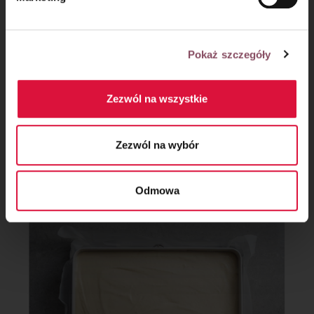
Pokaż szczegóły
Zezwól na wszystkie
Zezwól na wybór
Krok 9
Masę serową wylej do formy, wyrównaj.
Odmowa