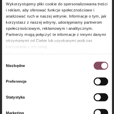
Wykorzystujemy pliki cookie do spersonalizowania treści
i reklam, aby oferować funkcje społecznościowe i
analizować ruch w naszej witrynie. Informacje o tym, jak
×
korzystasz z naszej witryny, udostępniamy partnerom
społecznościowym, reklamowym i analitycznym.
Partnerzy mogą połączyć te informacje z innymi danymi
otrzymanymi od Ciebie lub uzyskanymi podczas
korzystania z ich usług.
Równocześnie informujemy, że Administratorem
Masa serowa:
Państwa danych jest Dr. Oetker Polska Sp. z o.o.,
Wybór
Gdańsk (80-339) adres: Dickmana 14/15 więcej
Niezbędne
zgody
Krok 8
informacji o przetwarzaniu danych osobowych oraz
mechanizmie plików cookie znajdą Państwo w
Polityce
Wszystkie składniki na masę serową umieść w misie miksera
Preferencje
prywatności.
i krótko zmiksuj, tylko do połączenia składników.
Statystyka
Marketing