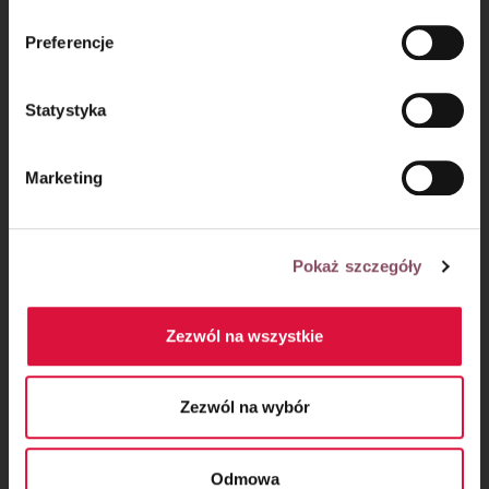
170°C
.
mechanizmie plików cookie znajdą Państwo w
Polityce
Preferencje
prywatności.
Statystyka
Marketing
Pokaż szczegóły
Zezwól na wszystkie
Krok 6
Zezwól na wybór
Piecz przez około
80 minut
. Upieczony skyrnik zostaw do
całkowitego wystudzenia.
Odmowa