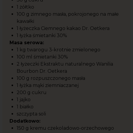
1 żółtko
100 g zimnego masła, pokrojonego na małe
kawałki
1 łyżeczka Ciemnego kakao Dr. Oetkera
1 łyżka śmietanki 30%
Masa serowa:
1 kg twarogu 3-krotnie zmielonego
100 ml śmietanki 30%
2 łyżeczki Ekstraktu naturalnego Wanilia
Bourbon Dr. Oetkera
100 g rozpuszczonego masła
1 łyżka mąki ziemniaczanej
200 g cukru
1 jajko
1 białko
szczypta soli
Dodatkowo:
150 g kremu czekoladowo-orzechowego