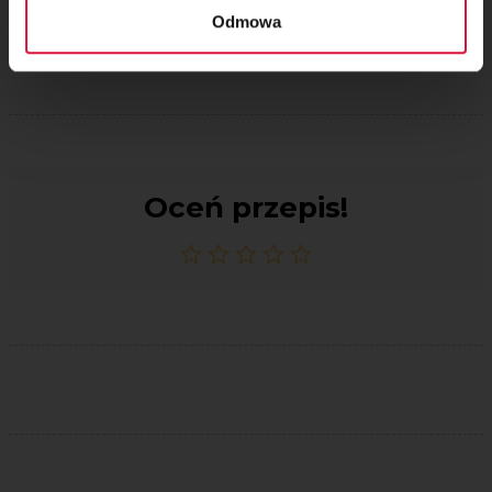
Po upieczeniu uchyl drzwiczki piekarnika i pozostaw sernik do
Odmowa
wystudzenia. Następnie wstaw go do lodówki na kilka godzin.
Oceń przepis!