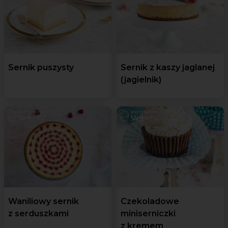
Sernik puszysty
Sernik z kaszy jaglanej
(jagielnik)
Waniliowy sernik
Czekoladowe
z serduszkami
miniserniczki
z kremem