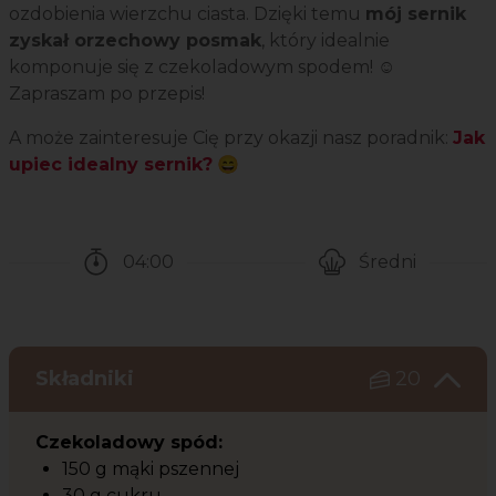
ozdobienia wierzchu ciasta. Dzięki temu
mój sernik
zyskał orzechowy posmak
, który idealnie
komponuje się z czekoladowym spodem! ☺️
Zapraszam po przepis!
A może zainteresuje Cię przy okazji nasz poradnik:
Jak
upiec idealny sernik?
😄
04:00
Średni
Czas potrzebny na przygotowanie przepisu
Poziom trudności
Składniki
20
Czekoladowy spód:
150 g mąki pszennej
30 g cukru