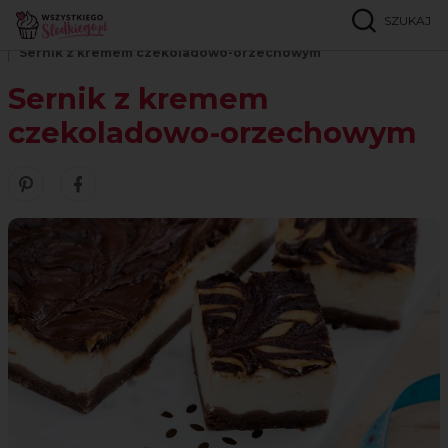
SZUKAJ
Strona główna
Przepisy
Serniki i ciasta z serem
Sernik z kremem czekoladowo-orzechowym
Sernik z kremem
czekoladowo-orzechowym
Zobacz nasze piny w serwisie Pinterest
Udostępnij ten przepis w serwisie Facebook