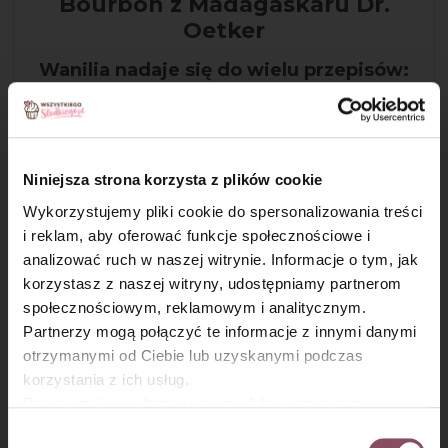
Bourbon z Madagaskaru Dr.
Oetker
Wanilia nadaje się do wielu przepisów:
ciast, deserów, kompotów. Dzięki płynnej
konsystencji ekstrakt z wanilii z
nasionkami dokładnie rozprowadza się w
wypiekach, oddając im swój intensywny
aromat.
Niniejsza strona korzysta z plików cookie
Wykorzystujemy pliki cookie do spersonalizowania treści
i reklam, aby oferować funkcje społecznościowe i
analizować ruch w naszej witrynie. Informacje o tym, jak
×
korzystasz z naszej witryny, udostępniamy partnerom
społecznościowym, reklamowym i analitycznym.
Partnerzy mogą połączyć te informacje z innymi danymi
otrzymanymi od Ciebie lub uzyskanymi podczas
korzystania z ich usług.
Równocześnie informujemy, że Administratorem
Państwa danych jest Dr. Oetker Polska Sp. z o.o.,
Wybór