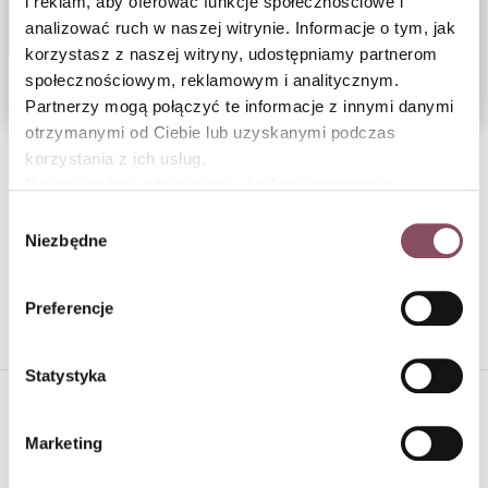
i reklam, aby oferować funkcje społecznościowe i
analizować ruch w naszej witrynie. Informacje o tym, jak
korzystasz z naszej witryny, udostępniamy partnerom
społecznościowym, reklamowym i analitycznym.
Pavlova Banoffee
Bezowe serca
Partnerzy mogą połączyć te informacje z innymi danymi
otrzymanymi od Ciebie lub uzyskanymi podczas
korzystania z ich usług.
1
2
3
4
5
6
Równocześnie informujemy, że Administratorem
Państwa danych jest Dr. Oetker Polska Sp. z o.o.,
Wybór
Gdańsk (80-339) adres: Dickmana 14/15 więcej
Niezbędne
zgody
7
informacji o przetwarzaniu danych osobowych oraz
mechanizmie plików cookie znajdą Państwo w
Polityce
Preferencje
prywatności.
Statystyka
MATERIAŁY PUBLIKOWANE NA NASZEJ STRONIE
Marketing
STANOWIĄ AUTOPROMOCJĘ: