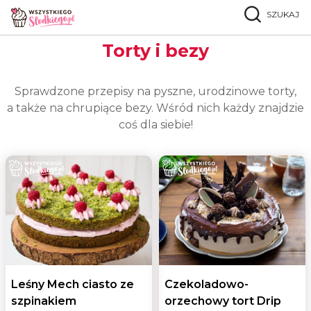
SZUKAJ
Strona główna
Popularne przepisy
Torty i bezy
Torty i bezy
Sprawdzone przepisy na pyszne, urodzinowe torty,
a także na chrupiące bezy. Wśród nich każdy znajdzie
coś dla siebie!
Leśny Mech ciasto ze
Czekoladowo-
szpinakiem
orzechowy tort Drip