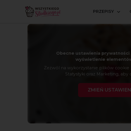
PRZEPISY
Strona główna
Przepisy
Bezy
Beza z kremem am
Obecne ustawienia prywatności 
wyświetlenie elementów
Zezwól na wykorzystanie plików cookie z 
Statystyki oraz Marketing, aby 
ZMIEŃ USTAWIEN