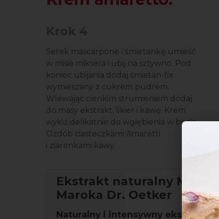
Krok 4
Serek mascarpone i śmietankę umieść
w misie miksera i ubij na sztywno. Pod
koniec ubijania dodaj śmietan-fix
wymieszany z cukrem pudrem.
Wlewając cienkim strumieniem dodaj
do masy ekstrakt, likier i kawę. Krem
wyłóż delikatnie do wgłębienia w bezie.
Ozdób ciasteczkami Amaretti
i ziarenkami kawy.
Ekstrakt naturalny Migdał
Maroka Dr. Oetker
Naturalny i intensywny ekstrakt z