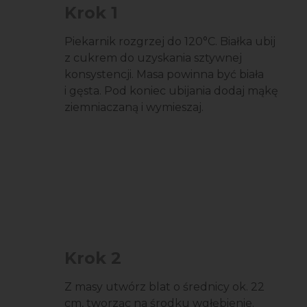
Krok 1
Piekarnik rozgrzej do 120°C. Białka ubij
z cukrem do uzyskania sztywnej
konsystencji. Masa powinna być biała
i gęsta. Pod koniec ubijania dodaj mąkę
ziemniaczaną i wymieszaj.
Krok 2
Z masy utwórz blat o średnicy ok. 22
cm, tworząc na środku wgłębienie.