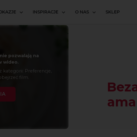
OKAZJE
INSPIRACJE
O NAS
SKLEP
aretto
nie pozwalają na
 wideo.
kategorii: Preferencje,
obejrzeć film.
Bez
IA
ama