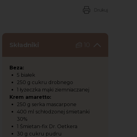
Drukuj
Składniki
10
Beza:
5 białek
250 g cukru drobnego
1 łyżeczka mąki ziemniaczanej
Krem amaretto:
250 g serka mascarpone
400 ml schłodzonej śmietanki
30%
1 Śmietan-fix Dr. Oetkera
30 g cukru pudru