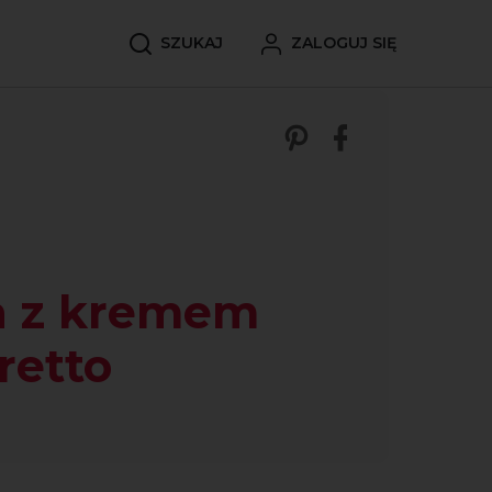
SZUKAJ
ZALOGUJ SIĘ
Zobacz nasze p
Udostępnij 
a z kremem
retto