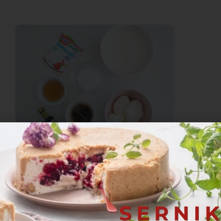
 z
 migdałów