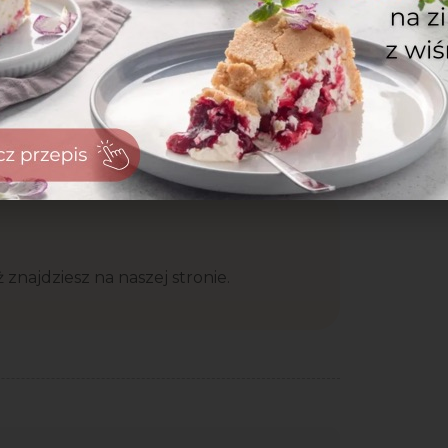
zowania
ie zawiera
 znajdziesz na naszej stronie.
zaloguj
się
zarejestruj