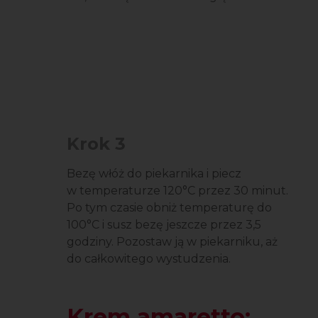
Krok 3
Bezę włóż do piekarnika i piecz
w temperaturze 120°C przez 30 minut.
Po tym czasie obniż temperaturę do
100°C i susz bezę jeszcze przez 3,5
godziny. Pozostaw ją w piekarniku, aż
do całkowitego wystudzenia.
Krem amaretto: