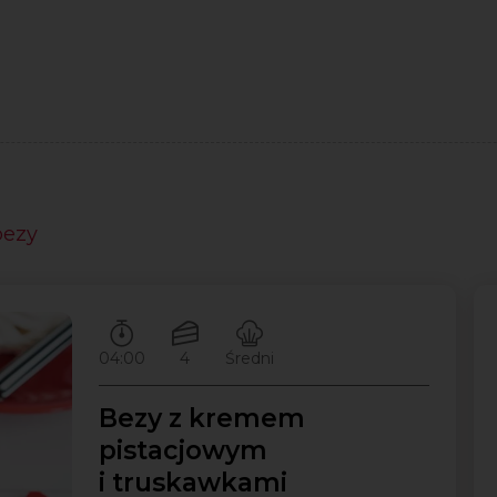
bezy
Czas przygotowywania:
Ilość porcji:
Poziom trudności:
04:00
4
Średni
Bezy z kremem
pistacjowym
i truskawkami