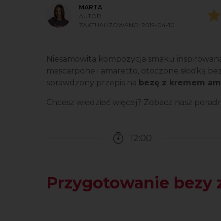
MARTA
AUTOR
ZAKTUALIZOWANO:
2019-04-10
Niesamowita kompozycja smaku inspirowana 
mascarpone i amaretto, otoczone słodką bezą
sprawdzony przepis na
bezę z kremem am
Chcesz wiedzieć więcej? Zobacz nasz poradn
12:00
Czas potrzebny na przy
Przygotowanie bezy 