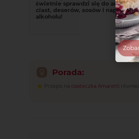
świetnie sprawdzi się do aromaty
ciast, deserów, sosów i napojów. N
alkoholu!
Porada:
⭐ Przepis na
ciasteczka Amaretti
również