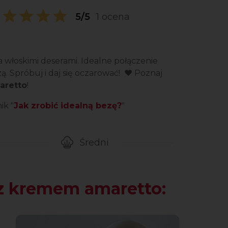
5/5
1 ocena
włoskimi deserami. Idealne połączenie
. Spróbuj i daj się oczarować!
❤️ Poznaj
aretto
!
ik "
Jak zrobić idealną bezę?
"
Średni
gotowanie przepisu
Poziom trudności
z kremem amaretto: