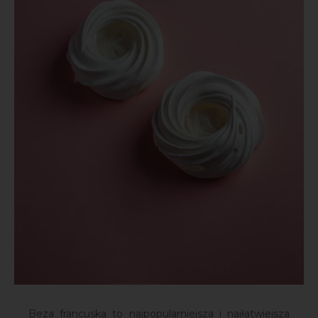
Beza francuska to najpopularniejsza i najłatwiejsza