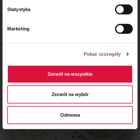
Statystyka
Marketing
Pokaż szczegóły
Tort bezowy ze
Letni tort bezowy
śliwkami
Zezwól na wszystkie
w czerwonym winie
Zezwól na wybór
Odmowa