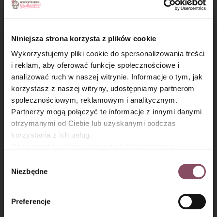
Niniejsza strona korzysta z plików cookie
Wykorzystujemy pliki cookie do spersonalizowania treści
Kostka Dacquoise
Bezowe choinki
i reklam, aby oferować funkcje społecznościowe i
(dakłas)
analizować ruch w naszej witrynie. Informacje o tym, jak
×
korzystasz z naszej witryny, udostępniamy partnerom
społecznościowym, reklamowym i analitycznym.
Partnerzy mogą połączyć te informacje z innymi danymi
otrzymanymi od Ciebie lub uzyskanymi podczas
korzystania z ich usług.
Równocześnie informujemy, że Administratorem
Państwa danych jest Dr. Oetker Polska Sp. z o.o.,
Wybór
Gdańsk (80-339) adres: Dickmana 14/15 więcej
Niezbędne
zgody
Biszkopt bez mąki
Beza z kremem
informacji o przetwarzaniu danych osobowych oraz
ziemniaczanej
ajerkoniakowym
mechanizmie plików cookie znajdą Państwo w
Polityce
Preferencje
(idealny do tortu)
prywatności.