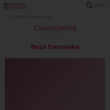
SZUKAJ
Strona główna
Ciastopedia
B
Beza francuska
Powrót do spisu treści
Ciastopedia
Beza francuska