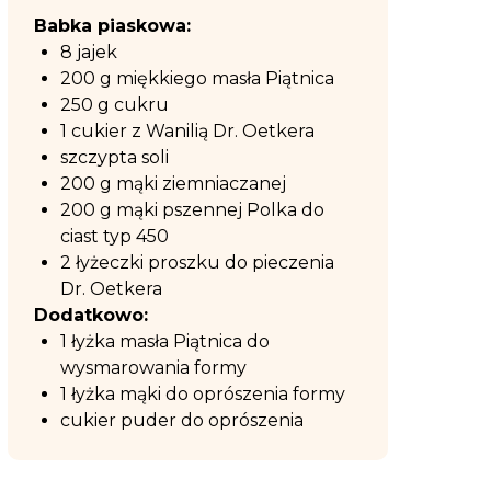
Babka piaskowa:
8 jajek
200 g miękkiego masła Piątnica
250 g cukru
1 cukier z Wanilią Dr. Oetkera
szczypta soli
200 g mąki ziemniaczanej
200 g mąki pszennej Polka do
ciast typ 450
2 łyżeczki proszku do pieczenia
Dr. Oetkera
Dodatkowo:
1 łyżka masła Piątnica do
wysmarowania formy
1 łyżka mąki do oprószenia formy
cukier puder do oprószenia