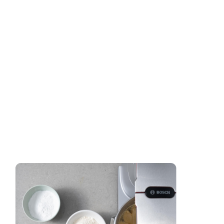
zaloguj
się
zarejestruj