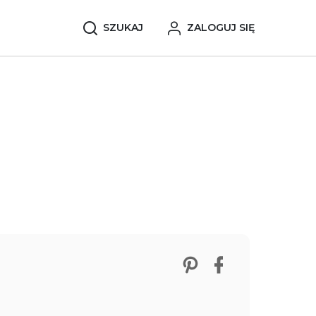
SZUKAJ
ZALOGUJ SIĘ
Zobacz nasze p
Udostępnij 