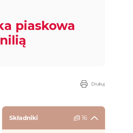
ka piaskowa
nilią
Drukuj
Składniki
16