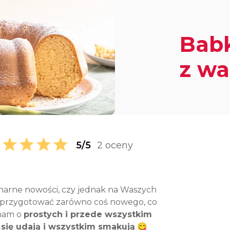
Bab
z wa
5/5
2 oceny
linarne nowości, czy jednak na Waszych
się przygotować zarówno coś nowego, co
inam o
prostych i przede wszystkim
się udają i wszystkim smakują
😋