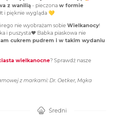
a z wanilią
- pieczona
w formie
t i pięknie wygląda 💛
tórego nie wyobrażam sobie
Wielkanocy
!
kka i puszysta❤️ Babka piaskowa nie
zam cukrem pudrem i w takim wydaniu
ciasta wielkanocne
? Sprawdź nasze
amowej z markami: Dr. Oetker, Mąka
Średni
gotowanie przepisu
Poziom trudności