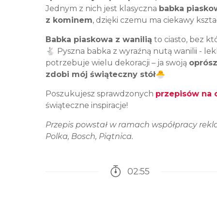
Jednym z nich jest klasyczna
babka piaskow
z kominem
, dzięki czemu ma ciekawy kształ
Babka piaskowa z wanilią
to ciasto, bez k
🐇 Pyszna babka z wyraźną nutą wanilii - le
potrzebuje wielu dekoracji – ja swoją
oprós
zdobi mój świąteczny stół
🐣
Poszukujesz sprawdzonych
przepisów na 
świąteczne inspiracje!
Przepis powstał w ramach współpracy rekl
Polka, Bosch, Piątnica.
02:55
Czas potrzebny na przy