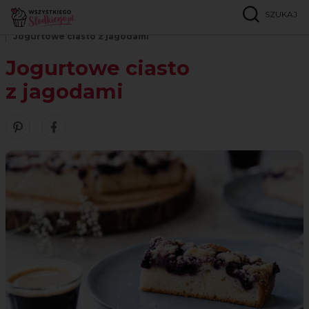
SZUKAJ
Strona główna
Przepisy
Babki i ciasta ucierane
Jogurtowe ciasto z jagodami
Jogurtowe ciasto
z jagodami
Zobacz nasze piny w serwisie Pinterest
Udostępnij ten przepis w serwisie Facebook