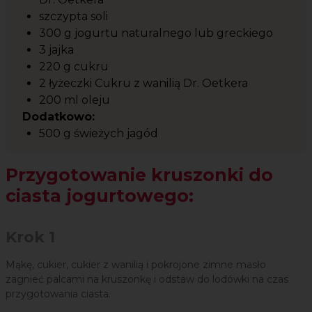
szczypta soli
300 g jogurtu naturalnego lub greckiego
3 jajka
220 g cukru
2 łyżeczki Cukru z wanilią Dr. Oetkera
200 ml oleju
Dodatkowo:
500 g świeżych jagód
Przygotowanie kruszonki do
ciasta jogurtowego:
Krok 1
Mąkę, cukier, cukier z wanilią i pokrojone zimne masło
zagnieć palcami na kruszonkę i odstaw do lodówki na czas
przygotowania ciasta.