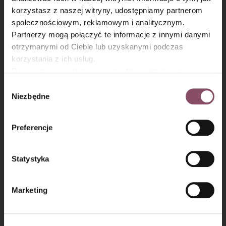
×
korzystasz z naszej witryny, udostępniamy partnerom
społecznościowym, reklamowym i analitycznym.
Partnerzy mogą połączyć te informacje z innymi danymi
otrzymanymi od Ciebie lub uzyskanymi podczas
korzystania z ich usług.
Równocześnie informujemy, że Administratorem
Państwa danych jest Dr. Oetker Polska Sp. z o.o.,
Wybór
Gdańsk (80-339) adres: Dickmana 14/15 więcej
Niezbędne
zgody
Krok 6
informacji o przetwarzaniu danych osobowych oraz
mechanizmie plików cookie znajdą Państwo w
Polityce
Następnie do mokrych składników wsyp przesianą mąkę
Preferencje
prywatności.
z proszkiem do pieczenia i wymieszaj tylko do połączenia
składników.
Statystyka
Marketing