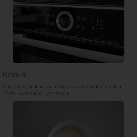
Krok 4
Mąkę pszesiej do miski razem z proszkiem do pieczenia
i dodaj szczyptę soli, wymieszaj.