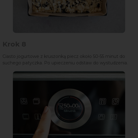
Krok 8
Ciasto jogurtowe z kruszonką piecz około 50-55 minut do
suchego patyczka. Po upieczeniu odstaw do wystudzenia.