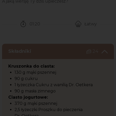
A jaką wersję Ty dziś upieczesz?
01:20
Łatwy
Czas potrzebny na przygotowanie przepisu
Poziom trudności
Składniki
24
Kruszonka do ciasta:
130 g mąki pszennej
90 g cukru
1 łyżeczka Cukru z wanilią Dr. Oetkera
90 g masła zimnego
Ciasto jogurtowe:
370 g mąki pszennej
2,5 łyżeczki Proszku do pieczenia
Dr. Oetkera