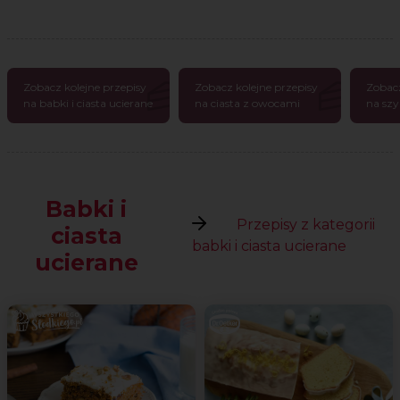
Zobacz kolejne przepisy
Zobacz kolejne przepisy
Zobacz
na babki i ciasta ucierane
na ciasta z owocami
na szy
Babki i
Przepisy z kategorii
ciasta
babki i ciasta ucierane
ucierane