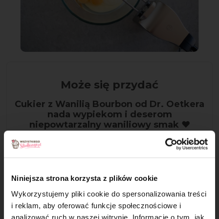
Może się przydać
Cukier z Wanilią Bourbon od Dr. Oetkera
nada wypiekom i deserom
niepowtarzalny waniliowy smak ❤️
Niniejsza strona korzysta z plików cookie
Wykorzystujemy pliki cookie do spersonalizowania treści
i reklam, aby oferować funkcje społecznościowe i
analizować ruch w naszej witrynie. Informacje o tym, jak