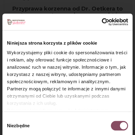
Przyprawa korzenna od Dr. Oetkera to
zestaw aromatycznych przypraw, które
wzbogacą smak pierniczków, grzanego
wina oraz innych wypieków!
Niniejsza strona korzysta z plików cookie
Wykorzystujemy pliki cookie do spersonalizowania treści
i reklam, aby oferować funkcje społecznościowe i
analizować ruch w naszej witrynie. Informacje o tym, jak
×
korzystasz z naszej witryny, udostępniamy partnerom
społecznościowym, reklamowym i analitycznym.
Partnerzy mogą połączyć te informacje z innymi danymi
otrzymanymi od Ciebie lub uzyskanymi podczas
korzystania z ich usług.
Równocześnie informujemy, że Administratorem
Krok 5
Państwa danych jest Dr. Oetker Polska Sp. z o.o.,
Wybór
Gdańsk (80-339) adres: Dickmana 14/15 więcej
Niezbędne
Ciasto przelej do formy i wstaw do nagrzanego piekarnika,
zgody
informacji o przetwarzaniu danych osobowych oraz
piecz przez około 60-70 minut, do suchego patyczka.