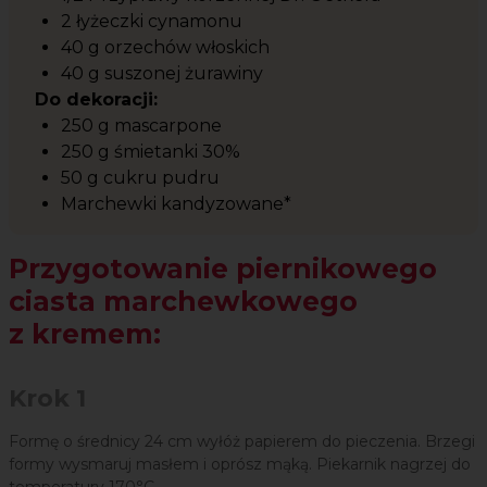
2 łyżeczki cynamonu
40 g orzechów włoskich
40 g suszonej żurawiny
Do dekoracji:
250 g mascarpone
250 g śmietanki 30%
50 g cukru pudru
Marchewki kandyzowane*
Przygotowanie piernikowego
ciasta marchewkowego
z kremem:
Krok 1
Formę o średnicy 24 cm wyłóż papierem do pieczenia. Brzegi
formy wysmaruj masłem i oprósz mąką. Piekarnik nagrzej do