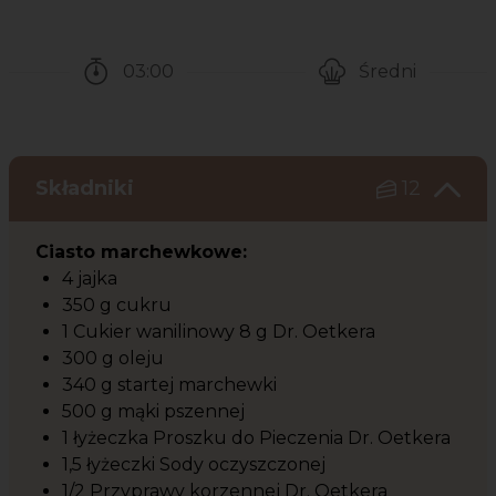
03:00
Średni
Czas potrzebny na przygotowanie przepisu
Poziom trudności
Składniki
12
Ciasto marchewkowe:
4 jajka
350 g cukru
1 Cukier wanilinowy 8 g Dr. Oetkera
300 g oleju
340 g startej marchewki
500 g mąki pszennej
1 łyżeczka Proszku do Pieczenia Dr. Oetkera
1,5 łyżeczki Sody oczyszczonej
1/2 Przyprawy korzennej Dr. Oetkera