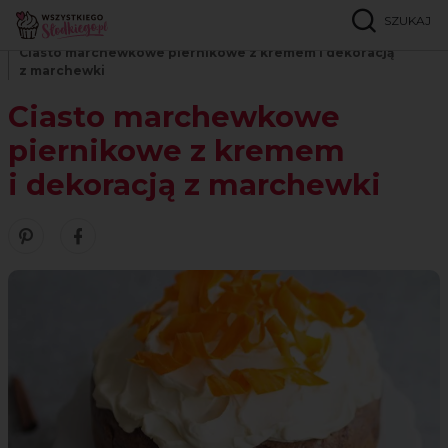
SZUKAJ
Strona główna
Przepisy
Babki i ciasta ucierane
Ciasto marchewkowe piernikowe z kremem i dekoracją
z marchewki
Ciasto marchewkowe
piernikowe z kremem
i dekoracją z marchewki
Zobacz nasze piny w serwisie Pinterest
Udostępnij ten przepis w serwisie Facebook