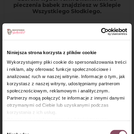
pieczenia babek znajdziesz w Sklepie
Wszystkiego Słodkiego.
Niniejsza strona korzysta z plików cookie
Wykorzystujemy pliki cookie do spersonalizowania treści
i reklam, aby oferować funkcje społecznościowe i
analizować ruch w naszej witrynie. Informacje o tym, jak
×
korzystasz z naszej witryny, udostępniamy partnerom
społecznościowym, reklamowym i analitycznym.
Krok 6
Partnerzy mogą połączyć te informacje z innymi danymi
otrzymanymi od Ciebie lub uzyskanymi podczas
Upieczoną babkę wystaw z piekarnika, odstaw na 10 minut,
korzystania z ich usług.
po czym ostrożnie wyciągnij z formy i odstaw do
Równocześnie informujemy, że Administratorem
wystudzenia.
Państwa danych jest Dr. Oetker Polska Sp. z o.o.,
Wybór
Gdańsk (80-339) adres: Dickmana 14/15 więcej