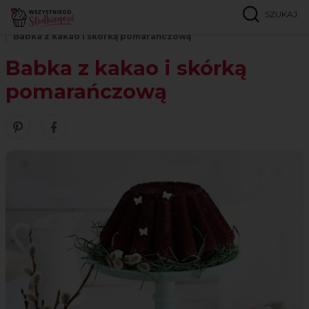
SZUKAJ
Strona główna
Przepisy
Babki i ciasta ucierane
Babka z kakao i skórką pomarańczową
Babka z kakao i skórką
pomarańczową
Zobacz nasze piny w serwisie Pinterest
Udostępnij ten przepis w serwisie Facebook