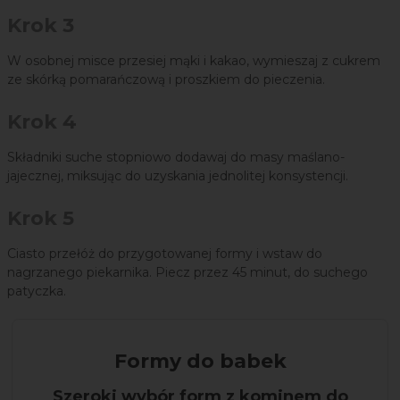
Krok 3
W osobnej misce przesiej mąki i kakao, wymieszaj z cukrem
ze skórką pomarańczową i proszkiem do pieczenia.
Krok 4
Składniki suche stopniowo dodawaj do masy maślano-
jajecznej, miksując do uzyskania jednolitej konsystencji.
Krok 5
Ciasto przełóż do przygotowanej formy i wstaw do
nagrzanego piekarnika. Piecz przez 45 minut, do suchego
patyczka.
Formy do babek
Szeroki wybór form z kominem do