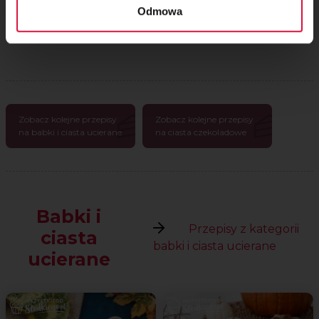
Odmowa
Komentarze
Zobacz kolejne przepisy
Zobacz kolejne przepisy
na babki i ciasta ucierane
na ciasta czekoladowe
Babki i
Przepisy z kategorii
ciasta
babki i ciasta ucierane
ucierane