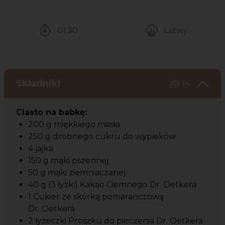
01:30
Łatwy
Czas potrzebny na przygotowanie przepisu
Poziom trudności
Składniki
14
Ciasto na babkę:
200 g miękkiego masła
250 g drobnego cukru do wypieków
4 jajka
150 g mąki pszennej
50 g mąki ziemniaczanej
40 g (3 łyżki) Kakao Ciemnego Dr. Oetkera
1 Cukier ze skórką pomarańczową
Dr. Oetkera
2 łyżeczki Proszku do pieczenia Dr. Oetkera