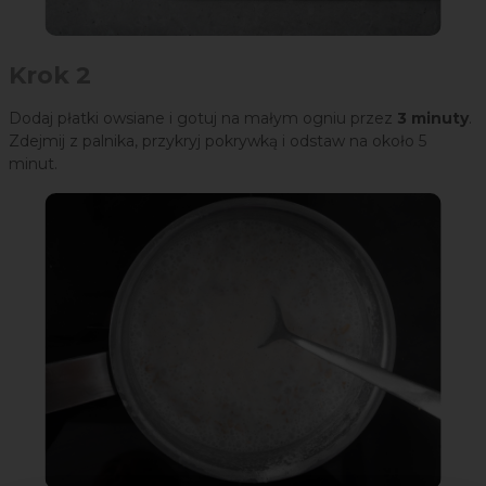
Krok 2
Dodaj płatki owsiane i gotuj na małym ogniu przez
3 minuty
.
Zdejmij z palnika, przykryj pokrywką i odstaw na około 5
minut.