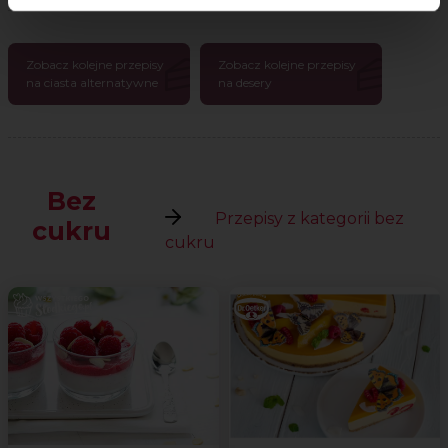
Zobacz kolejne przepisy
Zobacz kolejne przepisy
na ciasta alternatywne
na desery
Bez
Przepisy z kategorii bez
cukru
cukru