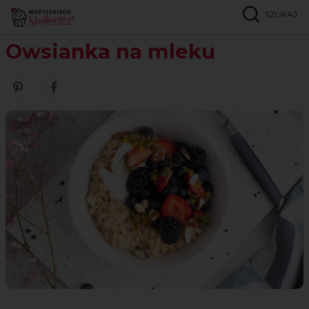
SZUKAJ
Strona główna
Przepisy
Bez cukru
Owsianka na mleku
Owsianka na mleku
Zobacz nasze piny w serwisie Pinterest
Udostępnij ten przepis w serwisie Facebook