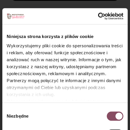
Krok 3
Gotową owsiankę przełóż do miseczki. Podawaj z jogurtem,
owocami i orzechami.
Niniejsza strona korzysta z plików cookie
Wykorzystujemy pliki cookie do spersonalizowania treści
i reklam, aby oferować funkcje społecznościowe i
analizować ruch w naszej witrynie. Informacje o tym, jak
×
korzystasz z naszej witryny, udostępniamy partnerom
społecznościowym, reklamowym i analitycznym.
Partnerzy mogą połączyć te informacje z innymi danymi
otrzymanymi od Ciebie lub uzyskanymi podczas
korzystania z ich usług.
Równocześnie informujemy, że Administratorem
Państwa danych jest Dr. Oetker Polska Sp. z o.o.,
Wybór
Gdańsk (80-339) adres: Dickmana 14/15 więcej
Niezbędne
zgody
informacji o przetwarzaniu danych osobowych oraz
mechanizmie plików cookie znajdą Państwo w
Polityce