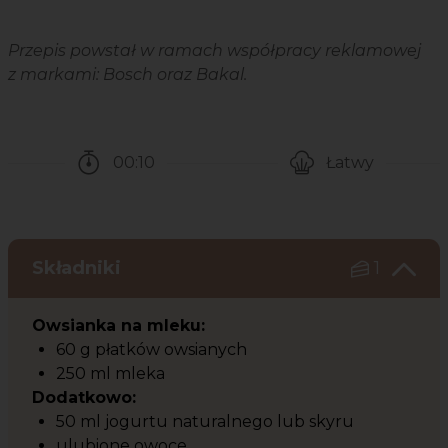
Przepis powstał w ramach współpracy reklamowej
z markami:
Bosch oraz Bakal.
00:10
Łatwy
Czas potrzebny na przygotowanie przepisu
Poziom trudności
Składniki
1
Owsianka na mleku:
60 g płatków owsianych
250 ml mleka
Dodatkowo:
50 ml jogurtu naturalnego lub skyru
ulubione owoce