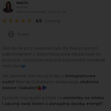
MARTA
AUTOR
ZAKTUALIZOWANO:
2024-04-26
5/5
2 oceny
Drukuj
Jeśli do tej pory owsianka była dla Was przykrym
wspomnieniem z dzieciństwa, pora odczarować to
pożywne i niezwykle smaczne (naprawdę!) śniadanie
mistrzów!🥣
Jak zamienić szaroburą breję w
instagramowe
cudo?
Baw się dodatkami i dodaj swoje
ulubione
owoce i bakalie!🍓🫐
Sprawdź mój szybki przepis na
owsiankę na mleku
i zacznij swój dzień z porządną dawką energii!