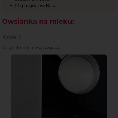
10 g migdałów Bakal
Owsianka na mleku:
Krok 1
Do garnka wlej mleko i zagotuj.