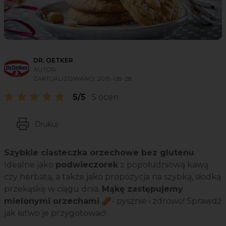
DR. OETKER
AUTOR
ZAKTUALIZOWANO:
2019-08-28
5/5
5 ocen
Drukuj
Szybkie ciasteczka orzechowe bez glutenu
.
Idealne jako
podwieczorek
z popołudniową kawą
czy herbatą, a także jako propozycja na szybką, słodką
przekąskę w ciągu dnia.
Mąkę zastępujemy
mielonymi orzechami
🥜- pysznie i zdrowo! Sprawdź
jak łatwo je przygotować!