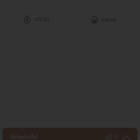
00:30
Łatwy
Czas potrzebny na przygotowanie przepisu
Poziom trudności
Składniki
18