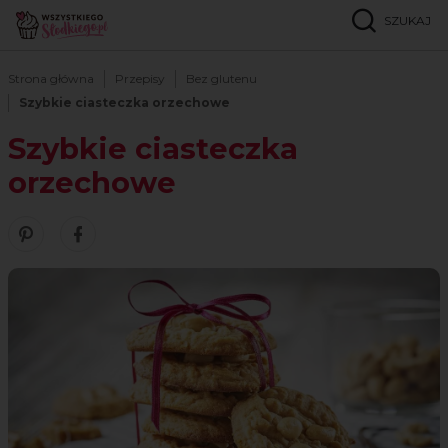
SZUKAJ
Strona główna
Przepisy
Bez glutenu
Szybkie ciasteczka orzechowe
Szybkie ciasteczka
orzechowe
Zobacz nasze piny w serwisie Pinterest
Udostępnij ten przepis w serwisie Facebook