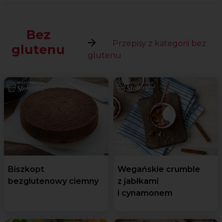
Bez
Przepisy z kategorii bez
glutenu
glutenu
Biszkopt
Wegańskie crumble
bezglutenowy ciemny
z jabłkami
i cynamonem