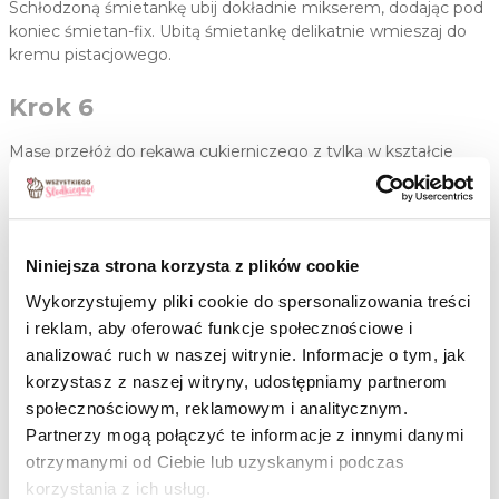
Schłodzoną śmietankę ubij dokładnie mikserem, dodając pod
koniec śmietan-fix. Ubitą śmietankę delikatnie wmieszaj do
kremu pistacjowego.
Krok 6
Masę przełóż do rękawa cukierniczego z tylką w kształcie
gwiazdki i wyciśnij porcję kremu na każde ciastko. Bezy ozdób
truskawkami, pistacjami i serduszkami.
Niniejsza strona korzysta z plików cookie
Marta poleca
Wykorzystujemy pliki cookie do spersonalizowania treści
Metalowa tylka marki Wilton pozwoli Ci
i reklam, aby oferować funkcje społecznościowe i
przygotować piękne dekoracje z kremu, a
analizować ruch w naszej witrynie. Informacje o tym, jak
także nada Twoim bezom oryginalny
korzystasz z naszej witryny, udostępniamy partnerom
kształt. Wystarczy umieścić ją w worku
społecznościowym, reklamowym i analitycznym.
cukierniczym i dać ponieść się fantazji
Partnerzy mogą połączyć te informacje z innymi danymi
przy dekorowaniu!
otrzymanymi od Ciebie lub uzyskanymi podczas
korzystania z ich usług.