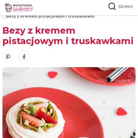
SZUKAJ
Strona główna
Przepisy
Bezy
Bezy z kremem pistacjowym i truskawkami
Bezy z kremem
pistacjowym i truskawkami
Zobacz nasze piny w serwisie Pinterest
Udostępnij ten przepis w serwisie Facebook