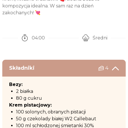
kompozycja idealna. W sam raz na dzień
zakochanych! 💘
04:00
Średni
Czas potrzebny na przygotowanie przepisu
Poziom trudności
Składniki
4
Bezy:
2 białka
80 g cukru
Krem pistacjowy:
100 solonych, obranych pistacji
50 g czekolady białej W2 Callebaut
100 ml schłodzonej śmietanki 30%