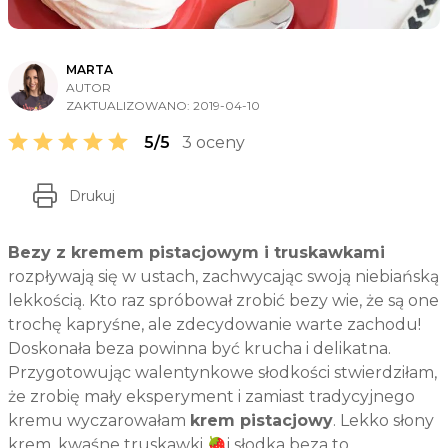
MARTA
AUTOR
ZAKTUALIZOWANO:
2019-04-10
5/5
3 oceny
Drukuj
Bezy z kremem pistacjowym i truskawkami
rozpływają się w ustach, zachwycając swoją niebiańską
lekkością. Kto raz spróbował zrobić bezy wie, że są one
trochę kapryśne, ale zdecydowanie warte zachodu!
Doskonała beza powinna być krucha i delikatna.
Przygotowując walentynkowe słodkości stwierdziłam,
że zrobię mały eksperyment i zamiast tradycyjnego
kremu wyczarowałam
krem pistacjowy
. Lekko słony
krem, kwaśne truskawki 🍓i słodka beza to