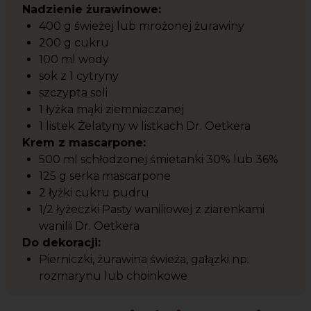
Nadzienie żurawinowe:
400 g świeżej lub mrożonej żurawiny
200 g cukru
100 ml wody
sok z 1 cytryny
szczypta soli
1 łyżka mąki ziemniaczanej
1 listek Żelatyny w listkach Dr. Oetkera
Krem z mascarpone:
500 ml schłodzonej śmietanki 30% lub 36%
125 g serka mascarpone
2 łyżki cukru pudru
1/2 łyżeczki Pasty waniliowej z ziarenkami
wanilii Dr. Oetkera
Do dekoracji:
Pierniczki, żurawina świeża, gałązki np.
rozmarynu lub choinkowe