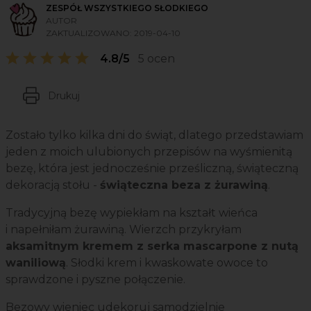
ZESPÓŁ WSZYSTKIEGO SŁODKIEGO
AUTOR
ZAKTUALIZOWANO:
2019-04-10
4.8/5
5 ocen
Drukuj
Zostało tylko kilka dni do świąt, dlatego przedstawiam
jeden z moich ulubionych przepisów na wyśmienitą
bezę, która jest jednocześnie prześliczną, świąteczną
dekoracją stołu -
świąteczna beza z żurawiną
.
Tradycyjną bezę wypiekłam na kształt wieńca
i napełniłam żurawiną. Wierzch przykryłam
aksamitnym kremem z serka mascarpone z nutą
waniliową
. Słodki krem i kwaskowate owoce to
sprawdzone i pyszne połączenie.
Bezowy wieniec udekoruj samodzielnie