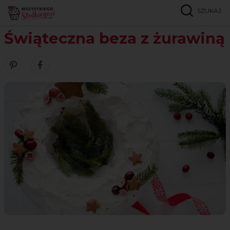
SZUKAJ
Strona główna
Przepisy
Bezy
Świąteczna beza z żurawiną
Świąteczna beza z żurawiną
Zobacz nasze piny w serwisie Pinterest
Udostępnij ten przepis w serwisie Facebook