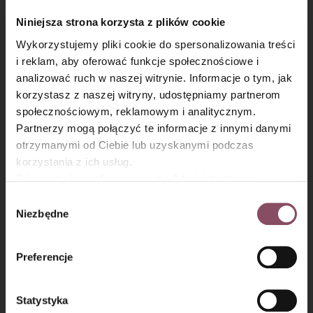
Niniejsza strona korzysta z plików cookie
Wykorzystujemy pliki cookie do spersonalizowania treści
Krok 6
i reklam, aby oferować funkcje społecznościowe i
Gdy żurawina zmięknie i puści sok, dodaj mąkę ziemniaczaną.
analizować ruch w naszej witrynie. Informacje o tym, jak
Całość jeszcze chwilę gotuj, aby otrzymać kisiel. Zdejmij
×
korzystasz z naszej witryny, udostępniamy partnerom
z palnika i dodaj odsączoną z wody żelatynę, dokładnie
społecznościowym, reklamowym i analitycznym.
wymieszaj i odstaw do całkowitego wystudzenia.
Partnerzy mogą połączyć te informacje z innymi danymi
otrzymanymi od Ciebie lub uzyskanymi podczas
korzystania z ich usług.
Równocześnie informujemy, że Administratorem
Państwa danych jest Dr. Oetker Polska Sp. z o.o.,
Wybór
Gdańsk (80-339) adres: Dickmana 14/15 więcej
Niezbędne
zgody
informacji o przetwarzaniu danych osobowych oraz
mechanizmie plików cookie znajdą Państwo w
Polityce
Preferencje
prywatności.
Statystyka