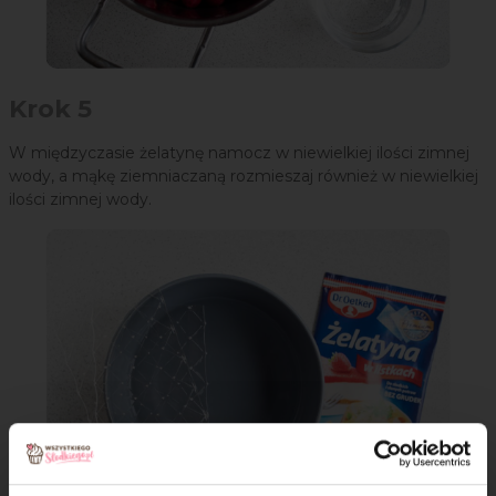
Krok 5
W międzyczasie żelatynę namocz w niewielkiej ilości zimnej
wody, a mąkę ziemniaczaną rozmieszaj również w niewielkiej
ilości zimnej wody.