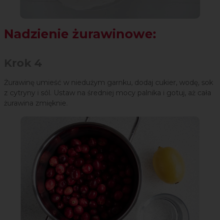
Nadzienie żurawinowe:
Krok 4
Żurawinę umieść w niedużym garnku, dodaj cukier, wodę, sok
z cytryny i sól. Ustaw na średniej mocy palnika i gotuj, aż cała
żurawina zmięknie.