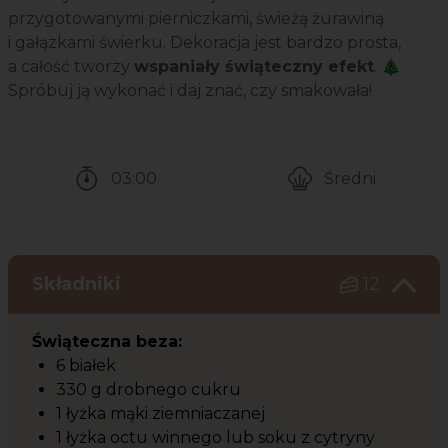
przygotowanymi pierniczkami, świeżą żurawiną
i gałązkami świerku. Dekoracja jest bardzo prosta,
a całość tworzy
wspaniały świąteczny efekt
. 🎄
Spróbuj ją wykonać i daj znać, czy smakowała!
03:00
Średni
Czas potrzebny na przygotowanie przepisu
Poziom trudności
Składniki
12
Świąteczna beza:
6 białek
330 g drobnego cukru
1 łyżka mąki ziemniaczanej
1 łyżka octu winnego lub soku z cytryny