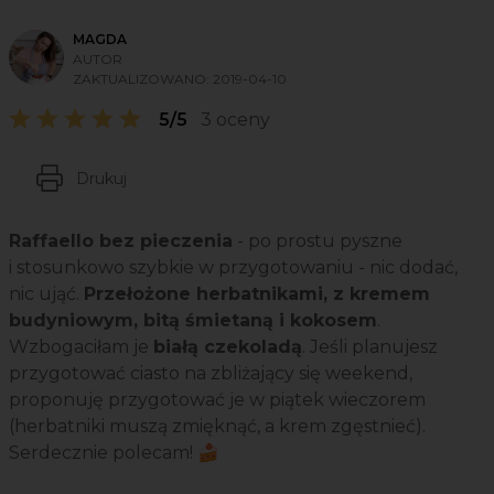
MAGDA
AUTOR
ZAKTUALIZOWANO:
2019-04-10
5/5
3 oceny
Drukuj
Raffaello bez pieczenia
- po prostu pyszne
i stosunkowo szybkie w przygotowaniu - nic dodać,
nic ująć.
Przełożone herbatnikami, z kremem
budyniowym, bitą śmietaną i kokosem
.
Wzbogaciłam je
białą czekoladą
. Jeśli planujesz
przygotować ciasto na zbliżający się weekend,
proponuję przygotować je w piątek wieczorem
(herbatniki muszą zmięknąć, a krem zgęstnieć).
Serdecznie polecam! 🍰