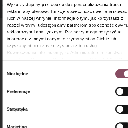
Wykorzystujemy pliki cookie do spersonalizowania treści i
reklam, aby oferować funkcje społecznościowe i analizować
ruch w naszej witrynie. Informacje o tym, jak korzystasz z
×
naszej witryny, udostępniamy partnerom społecznościowym
reklamowym i analitycznym. Partnerzy mogą połączyć te
Śmietan-fix Dr. Oetker
informacje z innymi danymi otrzymanymi od Ciebie lub
uzyskanymi podczas korzystania z ich usług.
Śmietan-fix Dr. Oetkera pomaga
Równocześnie informujemy, że Administratorem Państwa
naturalnej bitej śmietanie oraz kremom
danych jest Dr. Oetker Polska Sp. z o.o., Gdańsk (80-339)
na dłużej zachować stabilność, nie
zmieniając przy tym ich konsystencji.
adres: Dickmana 14/15 więcej informacji o przetwarzaniu
Wybór
Dzięki temu Twoje dekoracje będą
danych osobowych oraz mechanizmie plików cookie znajdą
Niezbędne
zgody
piękne na dłużej!
Państwo w
Polityce prywatności.
Preferencje
Statystyka
Marketing