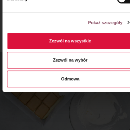
Pokaż szczegóły
Krok 7
Zezwól na wszystkie
Ubitą śmietankę przełóż na warstwę herbatników.
Zezwól na wybór
Odmowa