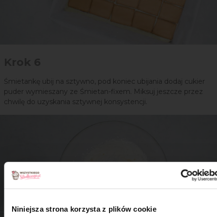
Krok 6
Śmietankę ubij na sztywno, pod koniec ubijania dodaj cukier
puder wymieszany ze Śmietan-fixem. Miksuj jeszcze przez
chwilę do uzyskania sztywnej konsystencji.
Niniejsza strona korzysta z plików cookie