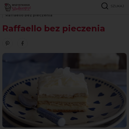
SZUKAJ
Strona główna
Przepisy
Ciasta bez pieczenia
Raffaello bez pieczenia
Raffaello bez pieczenia
Zobacz nasze piny w serwisie Pinterest
Udostępnij ten przepis w serwisie Facebook