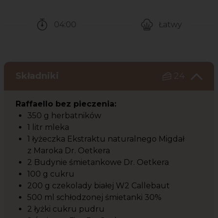
04:00
Łatwy
Czas potrzebny na przygotowanie przepisu
Poziom trudności
Składniki
24
Raffaello bez pieczenia:
350 g herbatników
1 litr mleka
1 łyżeczka Ekstraktu naturalnego Migdał
z Maroka Dr. Oetkera
2 Budynie śmietankowe Dr. Oetkera
100 g cukru
200 g czekolady białej W2 Callebaut
500 ml schłodzonej śmietanki 30%
2 łyżki cukru pudru