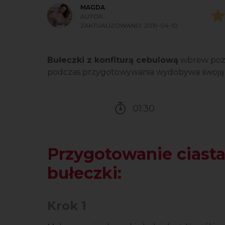
MAGDA
AUTOR
ZAKTUALIZOWANO:
2019-04-10
Bułeczki z konfiturą cebulową
wbrew pozo
podczas przygotowywania wydobywa swoją s
01:30
Czas potrzebny na przy
Przygotowanie ciast
bułeczki:
Krok 1