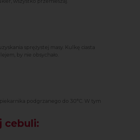
cukier, wszystko przemieszaj.
uzyskania sprężystej masy. Kulkę ciasta
lejem, by nie obsychało.
 piekarnika podgrzanego do 30°C. W tym
 cebuli: