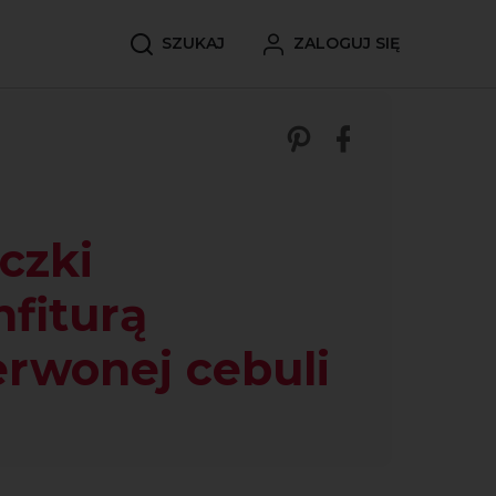
SZUKAJ
ZALOGUJ SIĘ
Zobacz nasze p
Udostępnij 
czki
nfiturą
erwonej cebuli