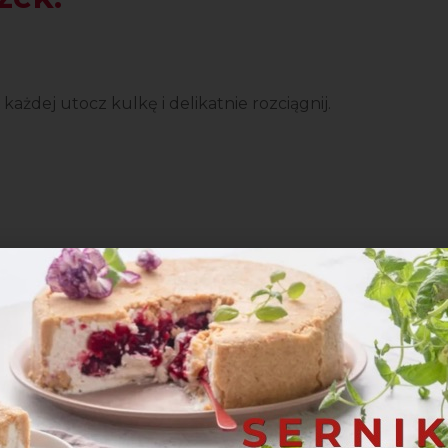
z każdej utocz kulkę i delikatnie rozciągnij.
urę.
aszce, odstaw do wyrośnięcia na pół