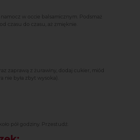
ę namocz w occie balsamicznym. Podsmaż
 od czasu do czasu, aż zmięknie.
raz zaprawą z żurawiny, dodaj cukier, miód
a nie była zbyt wysoka).
oło pół godziny. Przestudź.
zek: