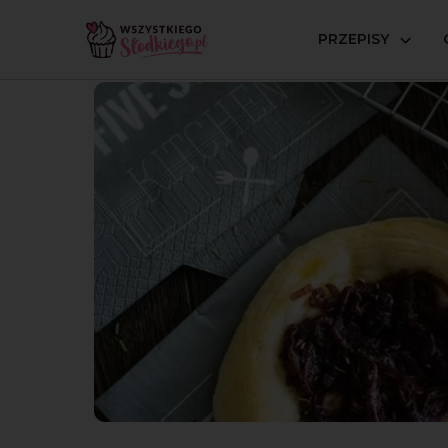
PRZEPISY
Strona główna
Przepisy
Ciasta drożdżowe
Bułeczk