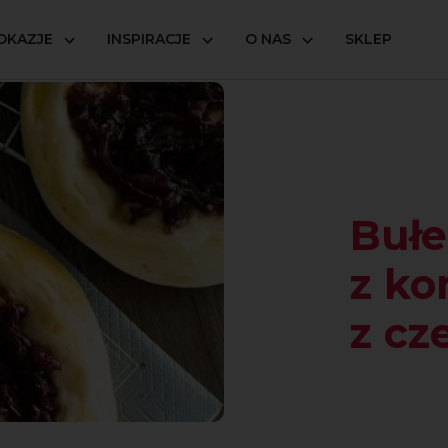
OKAZJE
INSPIRACJE
O NAS
SKLEP
i z konfiturą z czerwonej cebuli
Bułe
z ko
z cz