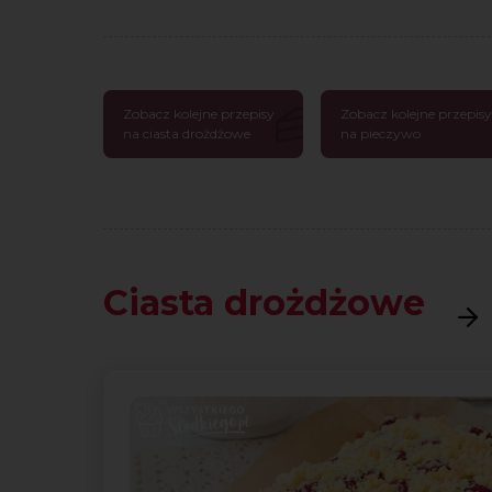
Zobacz kolejne przepisy
Zobacz kolejne przepisy
na ciasta drożdżowe
na pieczywo
Ciasta drożdżowe