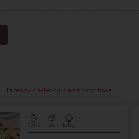
Przepisy z kategorii ciasta drożdżowe
Czas przygotowywania:
Ilość porcji:
Poziom trudności:
03:00
24
Łatwy