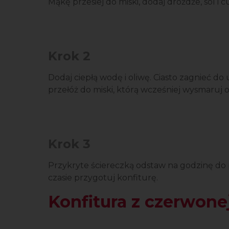
Mąkę przesiej do miski, dodaj drożdże, sól i 
Krok 2
Dodaj ciepłą wodę i oliwę. Ciasto zagnieć do 
przełóż do miski, którą wcześniej wysmaruj o
Krok 3
Przykryte ściereczką odstaw na godzinę do
czasie przygotuj konfiturę.
Konfitura z czerwonej