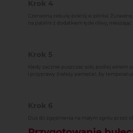
Krok 4
Czerwoną cebulę pokrój w piórka. Żurawin
na patelni z dodatkiem łyżki oliwy, mieszając
Krok 5
Kiedy zacznie puszczać soki, podlej winem o
i przyprawy (należy pamiętać, by temperatur
Krok 6
Duś do zgęstnienia na małym ogniu przez ok
Przygotowanie bułec