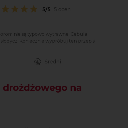
5/5
5 ocen
rom nie są typowo wytrawne. Cebula
łodycz. Koniecznie wypróbuj ten przepis!
Średni
gotowanie przepisu
Poziom trudności
a drożdżowego na