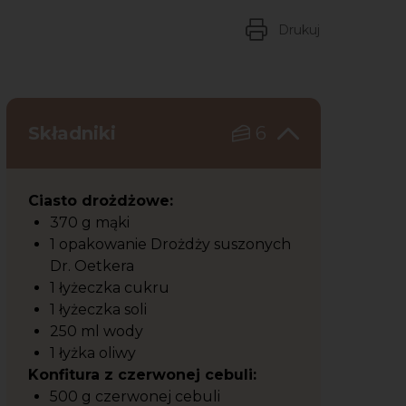
Drukuj
Składniki
6
Ciasto drożdżowe:
370 g mąki
1 opakowanie Drożdży suszonych
Dr. Oetkera
1 łyżeczka cukru
1 łyżeczka soli
250 ml wody
1 łyżka oliwy
Konfitura z czerwonej cebuli:
500 g czerwonej cebuli