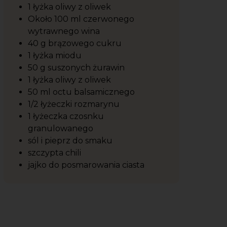
1 łyżka oliwy z oliwek
Około 100 ml czerwonego
wytrawnego wina
40 g brązowego cukru
1 łyżka miodu
50 g suszonych żurawin
1 łyżka oliwy z oliwek
50 ml octu balsamicznego
1/2 łyżeczki rozmarynu
1 łyżeczka czosnku
granulowanego
sól i pieprz do smaku
szczypta chili
jajko do posmarowania ciasta