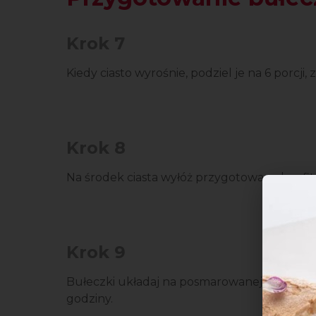
Krok 7
Kiedy ciasto wyrośnie, podziel je na 6 porcji, 
Krok 8
Na środek ciasta wyłóż przygotowaną konfit
Krok 9
Bułeczki układaj na posmarowanej olejem bl
godziny.