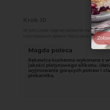
Krok 10
W tym czasie nagrzej piekarnik na 220°C. W
roztrzepanym jajkiem. Piecz około 15 minut.
Magda poleca
Rękawica kuchenna wykonana z w
jakości platynowego silikonu. Ułat
wyjmowanie gorących potraw i cia
piekarnika.