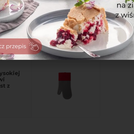
yrośnięte brzegi bułeczek posmaruj
ysokiej
wi
st z
zaloguj
się
zarejestruj