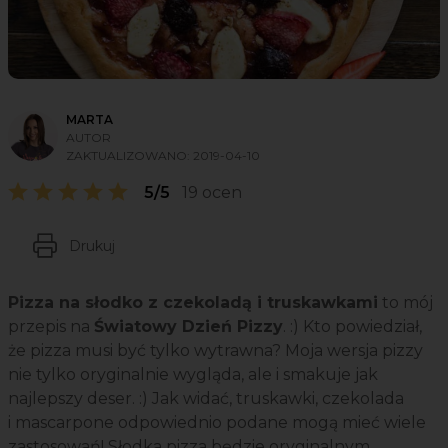
MARTA
AUTOR
ZAKTUALIZOWANO:
2019-04-10
5/5
19 ocen
Drukuj
Pizza na słodko z czekoladą i truskawkami
to mój
przepis na
Światowy Dzień Pizzy
. :) Kto powiedział,
że pizza musi być tylko wytrawna? Moja wersja pizzy
nie tylko oryginalnie wygląda, ale i smakuje jak
najlepszy deser. :) Jak widać, truskawki, czekolada
i mascarpone odpowiednio podane mogą mieć wiele
zastosowań! Słodka pizza będzie oryginalnym