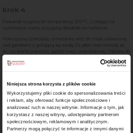
Krok 4
Piekarnik rozgrzej do temperatury 200°C. Czekając na
wyrośnięcie ciasta, przygotuj składniki na nadzienie.
Pokruszoną czekoladę i śmietankę włóż do miski ustawionej
nad garnkiem z gotującą się wodą. Co jakiś czas mieszaj, aż
do uzyskania jednolitej, gęstej masy czekoladowej. Odstaw do
wystudzenia.
Krok 5
Truskawki pokrój w plasterki. Orzechy posiekaj.
Niniejsza strona korzysta z plików cookie
Wykorzystujemy pliki cookie do spersonalizowania treści
Krok 6
i reklam, aby oferować funkcje społecznościowe i
analizować ruch w naszej witrynie. Informacje o tym, jak
Blachę natłuść oliwą. Wyłóż na nią ciasto i uformuj okrągły
×
korzystasz z naszej witryny, udostępniamy partnerom
placek. Na cieście rozsmaruj konfiturę, która będzie imitować
sos pomidorowy.
społecznościowym, reklamowym i analitycznym.
Partnerzy mogą połączyć te informacje z innymi danymi