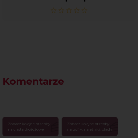
Komentarze
Zobacz kolejne przepisy
Zobacz kolejne przepisy
na ciasta drożdżowe
na gofry, naleśniki, placki