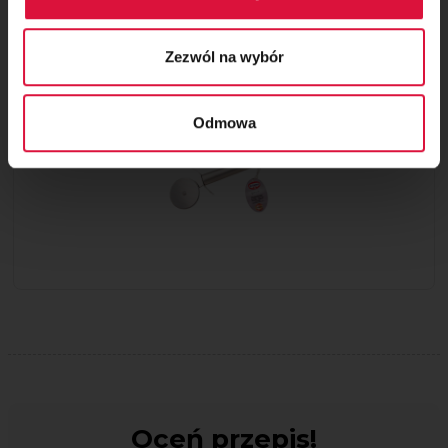
pokroić pizzę na idealnie równe kawałki.
:)
Zezwól na wybór
Odmowa
Oceń przepis!