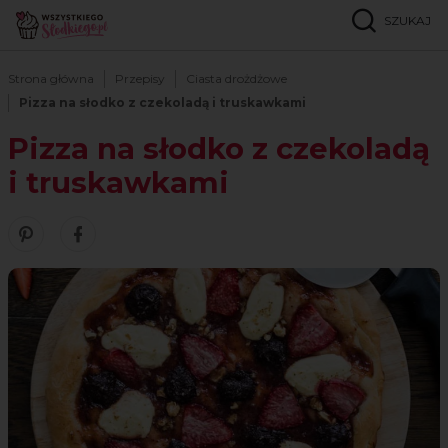
SZUKAJ
Strona główna
Przepisy
Ciasta drożdżowe
Pizza na słodko z czekoladą i truskawkami
Pizza na słodko z czekoladą
i truskawkami
Zobacz nasze piny w serwisie Pinterest
Udostępnij ten przepis w serwisie Facebook