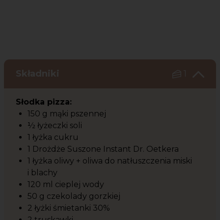
Składniki
1
Słodka pizza:
150 g mąki pszennej
½ łyżeczki soli
1 łyżka cukru
1 Drożdże Suszone Instant Dr. Oetkera
1 łyżka oliwy + oliwa do natłuszczenia miski
i blachy
120 ml cieplej wody
50 g czekolady gorzkiej
2 łyżki śmietanki 30%
2 truskawki