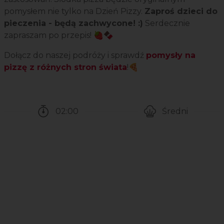
pomysłem nie tylko na Dzień Pizzy.
Zaproś dzieci do
pieczenia - będą zachwycone! :)
Serdecznie
zapraszam po przepis! 🍓🍫
Dołącz do naszej podróży i sprawdź
pomysły na
pizzę z różnych stron świata
!🍕
02:00
Średni
Czas potrzebny na przygotowanie przepisu
Poziom trudności